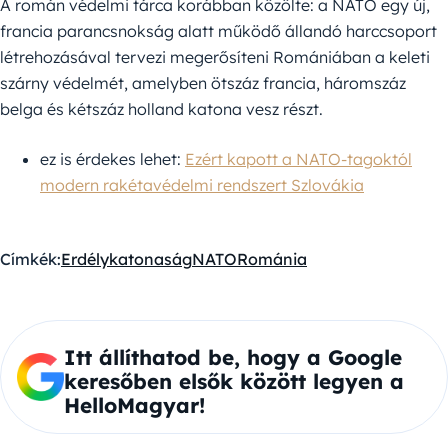
A román védelmi tárca korábban közölte: a NATO egy új,
francia parancsnokság alatt működő állandó harccsoport
létrehozásával tervezi megerősíteni Romániában a keleti
szárny védelmét, amelyben ötszáz francia, háromszáz
belga és kétszáz holland katona vesz részt.
ez is érdekes lehet:
Ezért kapott a NATO-tagoktól
modern rakétavédelmi rendszert Szlovákia
Címkék:
Erdély
katonaság
NATO
Románia
Itt állíthatod be, hogy a Google
keresőben elsők között legyen a
HelloMagyar!