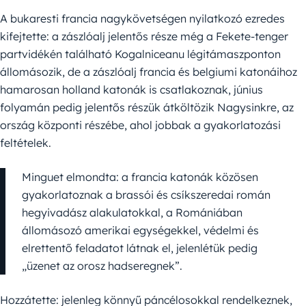
A bukaresti francia nagykövetségen nyilatkozó ezredes
kifejtette: a zászlóalj jelentős része még a Fekete-tenger
partvidékén található Kogalniceanu légitámaszponton
állomásozik, de a zászlóalj francia és belgiumi katonáihoz
hamarosan holland katonák is csatlakoznak, június
folyamán pedig jelentős részük átköltözik Nagysinkre, az
ország központi részébe, ahol jobbak a gyakorlatozási
feltételek.
Minguet elmondta: a francia katonák közösen
gyakorlatoznak a brassói és csíkszeredai román
hegyivadász alakulatokkal, a Romániában
állomásozó amerikai egységekkel, védelmi és
elrettentő feladatot látnak el, jelenlétük pedig
„üzenet az orosz hadseregnek”.
Hozzátette: jelenleg könnyű páncélosokkal rendelkeznek,