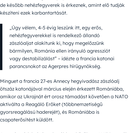
de később nehézfegyverek is érkeznek, amint elő tudják
készíteni ezek karbantartását.
„Úgy vélem, 4-5 évig leszünk itt, egy erős,
nehézfegyverekkel is rendelkező állandó
zászlóaljat alakítunk ki, hogy megelőzzünk
bármilyen, Románia ellen irányuló agressziót
vagy destabilizálást” – idézte a francia katonai
parancsnokot az Agerpres hírügynökség.
Minguet a francia 27-es Annecy hegyivadász zászlóalj
ötszáz katonájával március elején érkezett Romániába,
amikor az Ukrajnát ért orosz támadást követően a NATO
aktiválta a Reagáló Erőket (többnemzetiségű
gyorsreagálású haderejét), és Romániába is
csapaterősítést küldött.