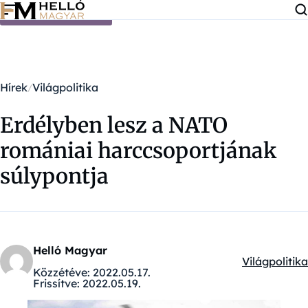
Ugrás a tartalomra
Hírek
Világpolitika
Erdélyben lesz a NATO
romániai harccsoportjának
súlypontja
Helló Magyar
Világpolitika
Kategóriák:
Közzétéve:
2022.05.17.
Frissítve:
2022.05.19.