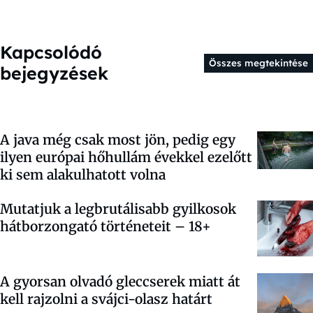
Kapcsolódó
Összes megtekintése
bejegyzések
A java még csak most jön, pedig egy
ilyen európai hőhullám évekkel ezelőtt
ki sem alakulhatott volna
Mutatjuk a legbrutálisabb gyilkosok
hátborzongató történeteit – 18+
A gyorsan olvadó gleccserek miatt át
kell rajzolni a svájci-olasz határt