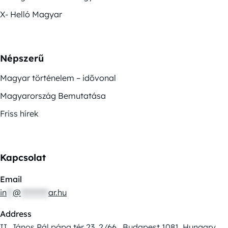
X- Helló Magyar
Népszerű
Magyar történelem – idővonal
Magyarország Bemutatása
Friss hírek
Kapcsolat
Email
in
**
@
*********
ar.hu
Address
II. János Pál pápa tér 23. 2/66., Budapest 1081, Hungary