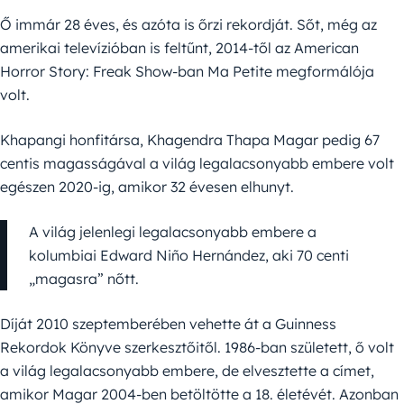
Ő immár 28 éves, és azóta is őrzi rekordját. Sőt, még az
amerikai televízióban is feltűnt, 2014-től az American
Horror Story: Freak Show-ban Ma Petite megformálója
volt.
Khapangi honfitársa, Khagendra Thapa Magar pedig 67
centis magasságával a világ legalacsonyabb embere volt
egészen 2020-ig, amikor 32 évesen elhunyt.
A világ jelenlegi legalacsonyabb embere a
kolumbiai Edward Niño Hernández, aki 70 centi
„magasra” nőtt.
Díját 2010 szeptemberében vehette át a Guinness
Rekordok Könyve szerkesztőitől. 1986-ban született, ő volt
a világ legalacsonyabb embere, de elvesztette a címet,
amikor Magar 2004-ben betöltötte a 18. életévét. Azonban