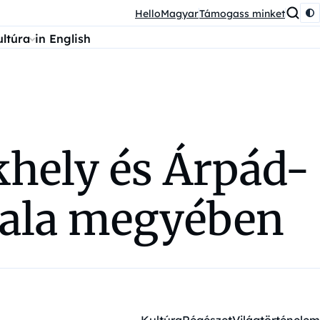
HelloMagyar
Támogass minket
ultúra
in English
ékhely és Árpád-
Zala megyében