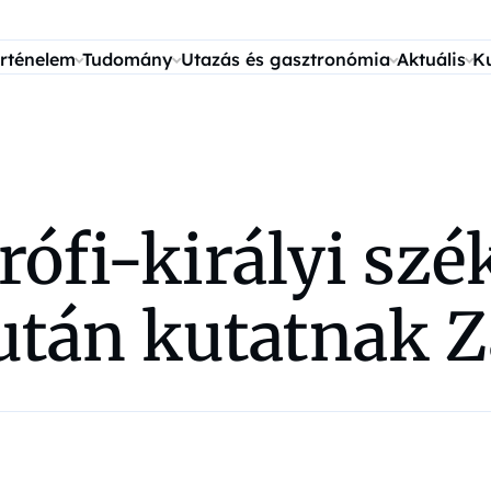
rténelem
Tudomány
Utazás és gasztronómia
Aktuális
K
rófi-királyi sz
után kutatnak 