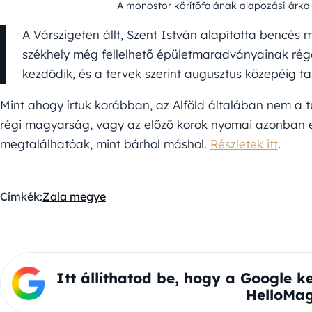
A monostor körítőfalának alapozási árka 
A Várszigeten állt, Szent István alapította bencés m
székhely még fellelhető épületmaradványainak rég
kezdődik, és a tervek szerint augusztus közepéig ta
Mint ahogy írtuk korábban, az Alföld általában nem a tú
régi magyarság, vagy az előző korok nyomai azonban 
megtalálhatóak, mint bárhol máshol.
Részletek itt
.
Címkék:
Zala megye
Itt állíthatod be, hogy a Google k
HelloMag