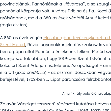
provinciájának, Pannóniának a „fővárosa”, a salzburgi ér
pannóniai központja volt. A város Pribina és fia, Kocel 
grófságának, majd a 880-as évek végétől Arnulf keleti f
(regia civitas).
A 860-as évek végén
Mosaburgban tevékenykedett a hitté
Szent Metód
.
Rövid, ugyanakkor jelentős szakasz kezdőd
ben a pápa által Pannónia érsekének felkent Metód sz
közrejátszottak abban, hogy 1019-ben Szent István itt 
kolostort Szent Adorján tiszteletére. Az apátságot – am
ellátott (
loca credibilia
) – az oszmán időszakban végvár
befejeztével, 1702-ben I. Lipót parancsára felrobbantot
Arnulf király palotájának alap
Zalavár-Vársziget tervszerű régészeti kutatása hetven 
1954) vezetésével, majd Cs. Sós Ágnes (1963–1992), 199