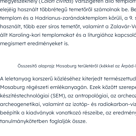
megyeszékhely (
Colon civitas
) Várszigeten álló templomá
elejéig használt többrétegű temetőről számolnak be. Be
templom és a Hadrianus-zarándoktemplom körüli, a 9. 
használt, több ezer síros temetőt, valamint a Zalavár-V
állt Karoling-kori templomokat és a liturgiához kapcsol
megismert eredményeket is.
Összesítő alaprajz Mosaburg területéről (kékkel az Árpád-
A leletanyag korszerű közléséhez kiterjedt természett
Mosaburg régészeti emlékanyagán. Ezek között szerep
készítéstechnológiai (SEM), az antropológiai, az archeo
archeogenetikai, valamint az izotóp- és radiokarbon-vi
beépítik a kiadványok vonatkozó részeibe, az eredmén
tanulmánykötetben foglalják össze.