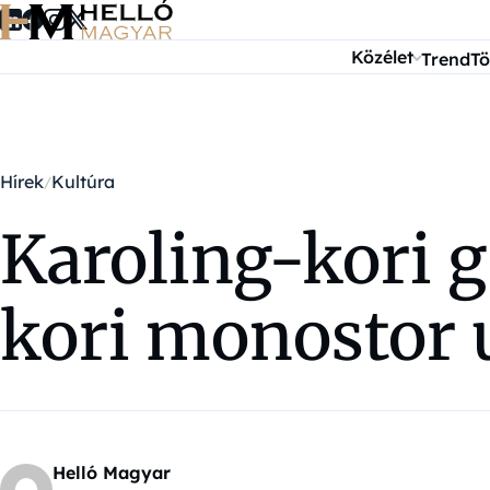
Ugrás a tartalomra
Közélet
Trend
Tö
Hírek
Kultúra
Karoling-kori g
kori monostor 
Helló Magyar