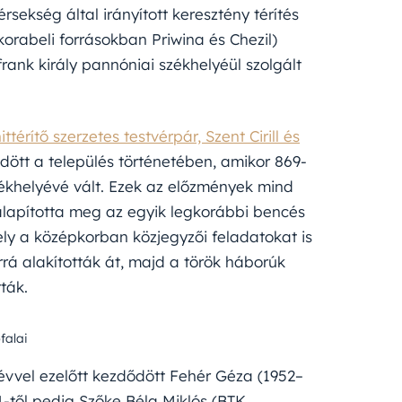
sekség által irányított keresztény térítés
(korabeli forrásokban Priwina és Chezil)
rank király pannóniai székhelyéül szolgált
rítő szerzetes testvérpár, Szent Cirill és
ött a település történetében, amikor 869-
ékhelyévé vált. Ezek az előzmények mind
alapította meg az egyik legkorábbi bencés
ely a középkorban közjegyzői feladatokat is
rá alakították át, majd a török háborúk
ták.
falai
évvel ezelőtt kezdődött Fehér Géza (1952–
4-től pedig Szőke Béla Miklós (BTK