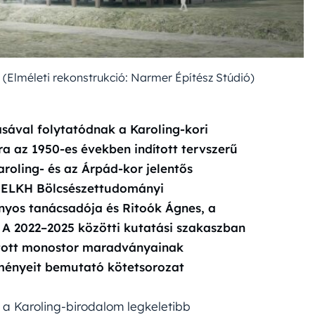
Elméleti rekonstrukció: Narmer Építész Stúdió)
ával folytatódnak a Karoling-kori
ra az 1950-es években indított tervszerű
aroling- és az Árpád-kor jelentős
z ELKH Bölcsészettudományi
nyos tanácsadója és Ritoók Ágnes
, a
A 2022–2025 közötti kutatási szakaszban
apított monostor maradványainak
dményeit bemutató kötetsorozat
 a Karoling-birodalom legkeletibb