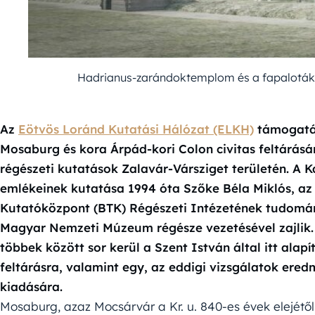
Hadrianus-zarándoktemplom és a fapaloták (
Az
Eötvös Loránd Kutatási Hálózat (ELKH)
támogatás
Mosaburg és kora Árpád-kori Colon civitas feltárásá
régészeti kutatások Zalavár-Vársziget területén. A K
emlékeinek kutatása 1994 óta
Szőke Béla Miklós, a
Kutatóközpont (BTK) Régészeti Intézetének tudomá
Magyar Nemzeti Múzeum régésze vezetésével zajlik. 
többek között sor kerül a Szent István által itt al
feltárásra, valamint egy, az eddigi vizsgálatok ere
kiadására.
Mosaburg, azaz Mocsárvár a Kr. u. 840-es évek elejétől