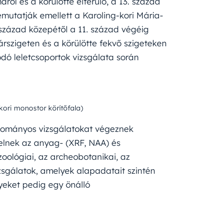
ról és a körülötte elterülő, a 13. század
mutatják emellett a Karoling-kori Mária-
század közepétől a 11. század végéig
árszigeten és a körülötte fekvő szigeteken
ódó leletcsoportok vizsgálata során
kori monostor körítőfala)
udományos vizsgálatokat végeznek
elnek az anyag- (XRF, NAA) és
zoológiai, az archeobotanikai, az
zsgálatok, amelyek alapadatait szintén
yeket pedig egy önálló