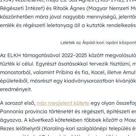
Régészeti Intézet) és Ritoók Ágnes (Magyar Nemzeti Mú
köszönhetően mára jóval nagyobb mennyiségű, jelentős 
emlék és régészeti leletanyag áll a kutatók rendelkezés
Leletek az Árpád-kori ispáni közpon
Az ELKH támogatásával 2022–2025 között megvalósuló p
tűzték ki célul. Egyrészt ásatásokkal tervezik tisztázni,
monostorból, valamint Pribina és fia, Kocel, illetve Arn
épületeiből, másrészt egy kiadványsorozatban kívánják 
eredményeit.
A sorozat első,
már megjelent kötete
egy olyan összefog
Pannonia provincia történetét és régészeti, építészeti
ágyazva. A következő kötetekben többek között a Mos
Rezes lelőhelyről (Karoling-kori szolgálónépi település 