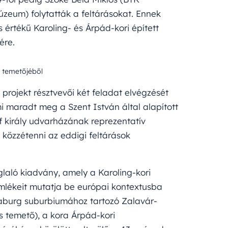
zeum) folytatták a feltárásokat. Ennek
értékű Karoling- és Árpád-kori épített
ére.
t temetőjéből
rojekt résztvevői két feladat elvégzését
 mi maradt meg a Szent István által alapított
ulf király udvarházának reprezentatív
közzétenni az eddigi feltárások
laló kiadvány, amely a Karoling-kori
 emlékeit mutatja be európai kontextusba
aburg suburbiumához tartozó Zalavár-
és temető), a kora Árpád-kori