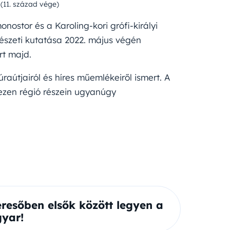
(11. század vége)
onostor és a Karoling-kori grófi-királyi
észeti kutatása 2022. május végén
rt majd.
raútjairól és híres műemlékeiről ismert. A
ezen régió részein ugyanúgy
eresőben elsők között legyen a
yar!