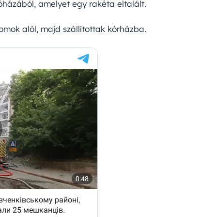
óházából, amelyet egy rakéta eltalált.
omok alól, majd szállítottak kórházba.