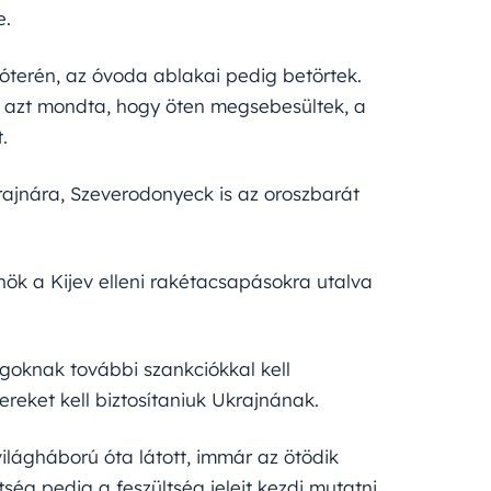
e.
óterén, az óvoda ablakai pedig betörtek.
n azt mondta, hogy öten megsebesültek, a
.
ajnára, Szeverodonyeck is az oroszbarát
ök a Kijev elleni rakétacsapásokra utalva
goknak további szankciókkal kell
reket kell biztosítaniuk Ukrajnának.
világháború óta látott, immár az ötödik
ég pedig a feszültség jeleit kezdi mutatni.