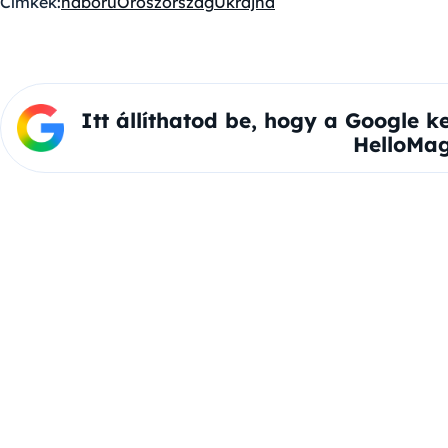
Címkék:
háború
Oroszország
Ukrajna
Itt állíthatod be, hogy a Google k
HelloMag