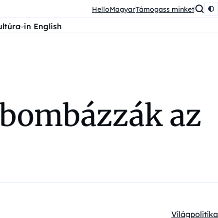
HelloMagyar
Támogass minket
ultúra
in English
t bombázzák az
Világpolitika