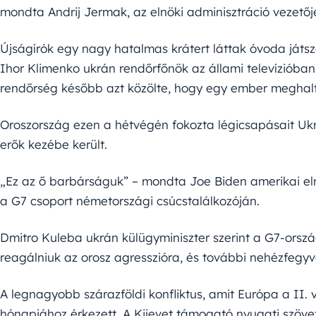
mondta Andrij Jermak, az elnöki adminisztráció vezetőj
Újságírók egy nagy hatalmas krátert láttak óvoda játsz
Ihor Klimenko ukrán rendőrfőnök az állami televízióba
rendőrség később azt közölte, hogy egy ember meghalt
Oroszország ezen a hétvégén fokozta légicsapásait Ukr
erők kezébe került.
„Ez az ő barbárságuk” – mondta Joe Biden amerikai eln
a G7 csoport németországi csúcstalálkozóján.
Dmitro Kuleba ukrán külügyminiszter szerint a G7-orszá
reagálniuk az orosz agresszióra, és további nehézfegyve
A legnagyobb szárazföldi konfliktus, amit Európa a II. 
hónapjához érkezett. A Kijevet támogató nyugati szövets