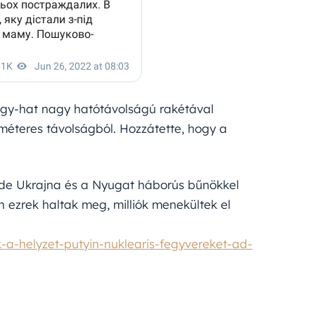
égy-hat nagy hatótávolságú rakétával
méteres távolságból. Hozzátette, hogy a
, de Ukrajna és a Nyugat háborús bűnökkel
 ezrek haltak meg, milliók menekültek el
-a-helyzet-putyin-nuklearis-fegyvereket-ad-