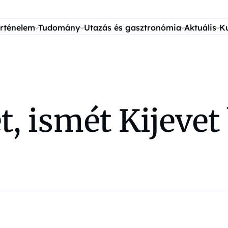
rténelem
Tudomány
Utazás és gasztronómia
Aktuális
K
t, ismét Kijeve