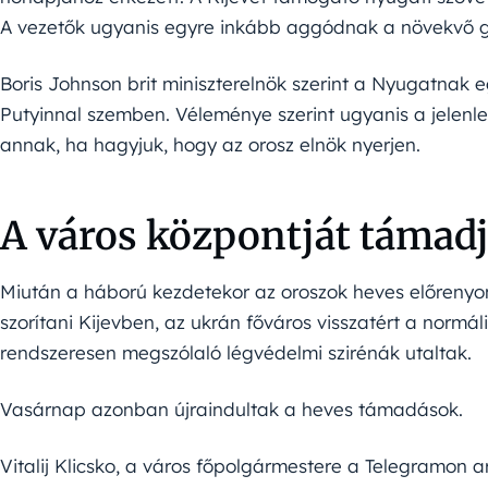
A vezetők ugyanis egyre inkább aggódnak a növekvő g
Boris Johnson brit miniszterelnök szerint a Nyugatnak
Putyinnal szemben. Véleménye szerint ugyanis a jelenl
annak, ha hagyjuk, hogy az orosz elnök nyerjen.
A város központját támad
Miután a háború kezdetekor az oroszok heves előrenyom
szorítani Kijevben, az ukrán főváros visszatért a normá
rendszeresen megszólaló légvédelmi szirénák utaltak.
Vasárnap azonban újraindultak a heves támadások.
Vitalij Klicsko, a város főpolgármestere a Telegramon ar