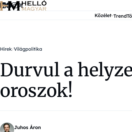
Ugrás a tartalomra
Közélet
Trend
Tö
Hírek
Világpolitika
Durvul a helyze
oroszok!
Juhos Áron