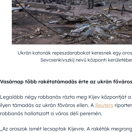
Ukrán katonák repeszdarabokat keresnek egy orosz
Sevcsenkivszkij nevû központi kerületéb
Vasárnap több rakétatámadás érte az ukrán fővárost,
Legalább négy robbanás rázta meg Kijev központját a h
ilyen támadás az ukrán főváros ellen. A
Reuters
riporte
robbanás hallatszott a város déli peremén.
„Az oroszok ismét lecsaptak Kijevre. A rakéták megron