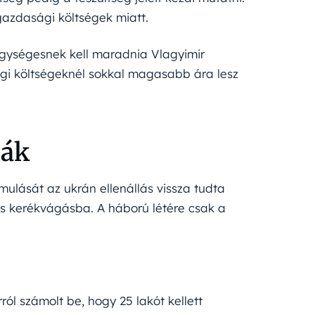
azdasági költségek miatt.
 egységesnek kell maradnia Vlagyimir
egi költségeknél sokkal magasabb ára lesz
ják
ulását az ukrán ellenállás vissza tudta
lis kerékvágásba. A háború létére csak a
ról számolt be, hogy 25 lakót kellett