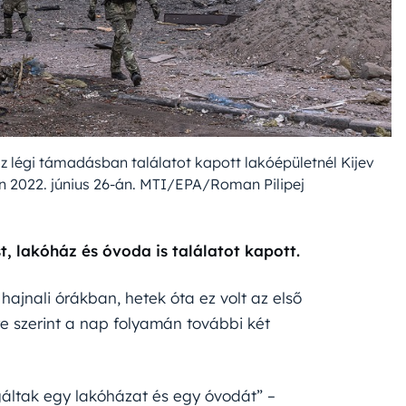
 légi támadásban találatot kapott lakóépületnél Kijev
en 2022. június 26-án. MTI/EPA/Roman Pilipej
 lakóház és óvoda is találatot kapott.
ajnali órákban, hetek óta ez volt az első
re szerint a nap folyamán további két
gáltak egy lakóházat és egy óvodát” –