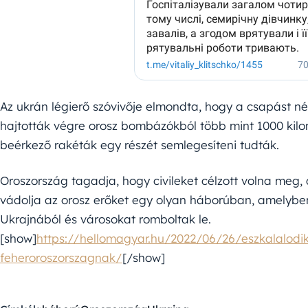
Az ukrán légierő szóvivője elmondta, hogy a csapást n
hajtották végre orosz bombázókból több mint 1000 kilo
beérkező rakéták egy részét semlegesíteni tudták.
Oroszország tagadja, hogy civileket célzott volna meg
vádolja az orosz erőket egy olyan háborúban, amelyben
Ukrajnából és városokat romboltak le.
[show]
https://hellomagyar.hu/2022/06/26/eszkalalodik
feheroroszorszagnak/
[/show]