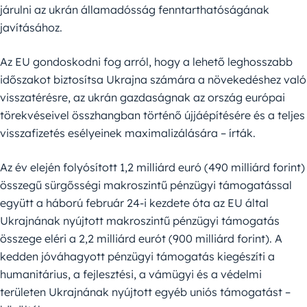
járulni az ukrán államadósság fenntarthatóságának
javításához.
Az EU gondoskodni fog arról, hogy a lehető leghosszabb
időszakot biztosítsa Ukrajna számára a növekedéshez való
visszatérésre, az ukrán gazdaságnak az ország európai
törekvéseivel összhangban történő újjáépítésére és a teljes
visszafizetés esélyeinek maximalizálására – írták.
Az év elején folyósított 1,2 milliárd euró (490 milliárd forint)
összegű sürgősségi makroszintű pénzügyi támogatással
együtt a háború február 24-i kezdete óta az EU által
Ukrajnának nyújtott makroszintű pénzügyi támogatás
összege eléri a 2,2 milliárd eurót (900 milliárd forint). A
kedden jóváhagyott pénzügyi támogatás kiegészíti a
humanitárius, a fejlesztési, a vámügyi és a védelmi
területen Ukrajnának nyújtott egyéb uniós támogatást –