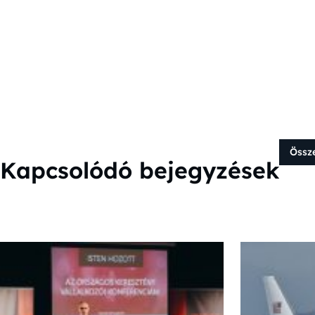
Össz
Kapcsolódó bejegyzések