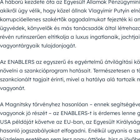
A háború kezdete óta az Egyesült Államok Pénzügyminis
akikről úgy vélik, hogy közel állnak Vlagyimir Putyin el
korrupcióellenes szakértők aggodalmukat fejezték ki ami
ügyvédek, könyvelők és más tanácsadók által létrehozo
révén rutinszerűen eltitkolja a luxus ingatlanaik, jach
vagyontárgyaik tulajdonjogát.
Az ENABLERS az egyszerű és egyértelmű átvilágítási k
növelni a szankcióprogram hatásait. Természetesen a t
szankcionált tagjait érinti, mivel a hatálya alá tartozik
vagyonát.
A Magnitsky törvényhez hasonlóan – ennek segítségével 
vagyonok jó részét – az ENABLERS-t is érdemes lenne gl
USA példáját követve az EU-ban, az Egyesült Királyság
hasonló jogszabályokat elfogadni. Enélkül ugyanis a sza
küzdelem esetében sem lesz nagy áttörés, hisz a jövőbe