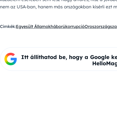
nem az USA-ban, hanem más országokban kísérli ezt m
Címkék:
Egyesült Államok
háború
korrupció
Oroszország
sza
Itt állíthatod be, hogy a Google k
HelloMag