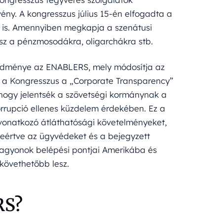
ny. A kongresszus július 15-én elfogadta a
yt is. Amennyiben megkapja a szenátusi
esz a pénzmosodákra, oligarchákra stb.
edménye az ENABLERS, mely módosítja az
an a Kongresszus a „Corporate Transparency”
 hogy jelentsék a szövetségi kormánynak a
korrupció ellenes küzdelem érdekében. Ez a
vonatkozó átláthatósági követelményeket,
leértve az ügyvédeket és a bejegyzett
agyonok belépési pontjai Amerikába és
övethetőbb lesz.
RS?