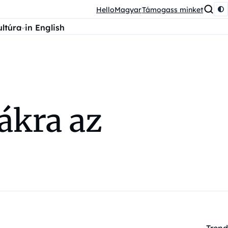
HelloMagyar
Támogass minket
ultúra
in English
hákra az