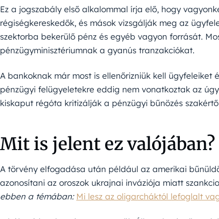
Ez a jogszabály első alkalommal írja elő, hogy vagyon
régiségkereskedők, és mások vizsgálják meg az ügyfele
szektorba bekerülő pénz és egyéb vagyon forrását. Most
pénzügyminisztériumnak a gyanús tranzakciókat.
A bankoknak már most is ellenőrizniük kell ügyfeleiket
pénzügyi felügyeletekre eddig nem vonatkoztak az úgyne
kiskaput régóta kritizálják a pénzügyi bűnözés szakértői
Mit is jelent ez valójában?
A törvény elfogadása után például az amerikai bűnül
azonosítani az oroszok ukrajnai inváziója miatt szankc
ebben a témában:
Mi lesz az oligarcháktól lefoglalt v