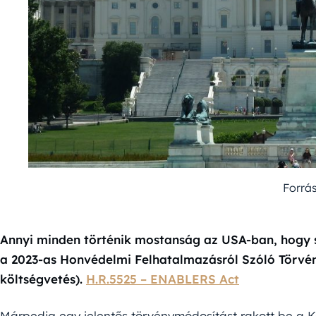
Forrá
Annyi minden történik mostanság az USA-ban, hogy sz
a 2023-as Honvédelmi Felhatalmazásról Szóló Törv
költségvetés).
H.R.5525 – ENABLERS Act
Márpedig egy jelentős törvénymódosítást rakott be a K