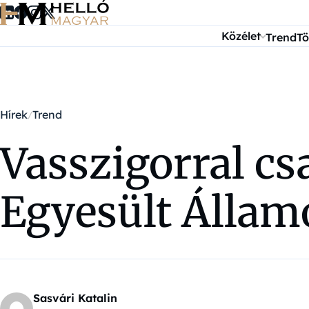
Ugrás a tartalomra
Közélet
Trend
Tö
Hírek
Trend
Vasszigorral cs
Egyesült Állam
Sasvári Katalin