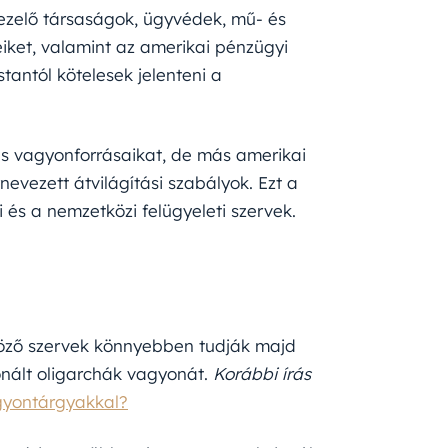
kezelő társaságok, ügyvédek, mű- és
iket, valamint az amerikai pénzügyi
antól kötelesek jelenteni a
 és vagyonforrásaikat, de más amerikai
vezett átvilágítási szabályok. Ezt a
 és a nemzetközi felügyeleti szervek.
döző szervek könnyebben tudják majd
ionált oligarchák vagyonát.
Korábbi írás
agyontárgyakkal?