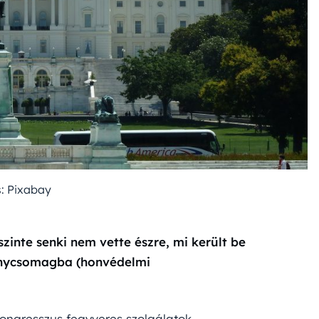
s: Pixabay
inte senki nem vette észre, mi került be
énycsomagba (honvédelmi
ongresszus fegyveres szolgálatok