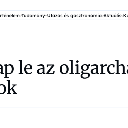
rténelem
Tudomány
Utazás és gasztronómia
Aktuális
K
ap le az oligarc
ok