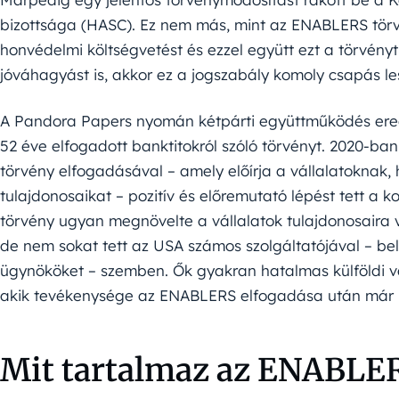
bizottsága (HASC). Ez nem más, mint az ENABLERS törvé
honvédelmi költségvetést és ezzel együtt ezt a törvén
jóváhagyást is, akkor ez a jogszabály komoly csapás l
A Pandora Papers nyomán kétpárti együttműködés er
52 éve elfogadott banktitokról szóló törvényt. 2020-b
törvény elfogadásával – amely előírja a vállalatoknak,
tulajdonosaikat – pozitív és előremutató lépést tett a 
törvény ugyan megnövelte a vállalatok tulajdonosaira 
de nem sokat tett az USA számos szolgáltatójával – be
ügynököket – szemben. Ők gyakran hatalmas külföldi v
akik tevékenysége az ENABLERS elfogadása után már k
Mit tartalmaz az ENABLE