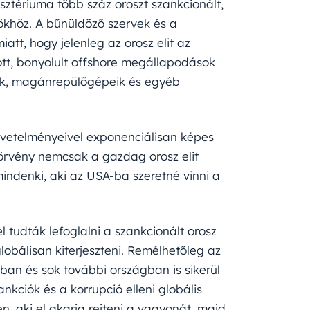
ztériuma több száz oroszt szankcionált,
nökhöz. A bűnüldöző szervek és a
att, hogy jelenleg az orosz elit az
tt, bonyolult offshore megállapodások
tjaik, magánrepülőgépeik és egyéb
övetelményeivel exponenciálisan képes
örvény nemcsak a gazdag orosz elit
 mindenki, aki az USA-ba szeretné vinni a
tudták lefoglalni a szankcionált orosz
obálisan kiterjeszteni. Remélhetőleg az
ban és sok további országban is sikerül
nkciók és a korrupció elleni globális
n, aki el akarja rejteni a vagyonát, majd