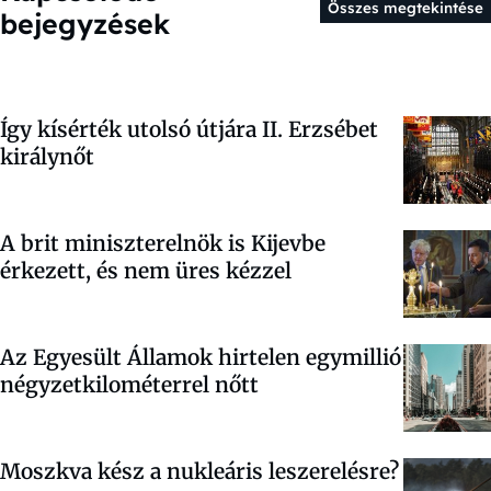
Összes megtekintése
bejegyzések
Így kísérték utolsó útjára II. Erzsébet
királynőt
A brit miniszterelnök is Kijevbe
érkezett, és nem üres kézzel
Az Egyesült Államok hirtelen egymillió
négyzetkilométerrel nőtt
Moszkva kész a nukleáris leszerelésre?