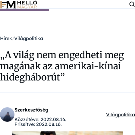
Ugrás a tartalomra
Hírek
Világpolitika
„A világ nem engedheti meg
magának az amerikai-kínai
hidegháborút”
Szerkesztőség
Világpolitika
Kategóriák:
Közzétéve:
2022.08.16.
Frissítve:
2022.08.16.