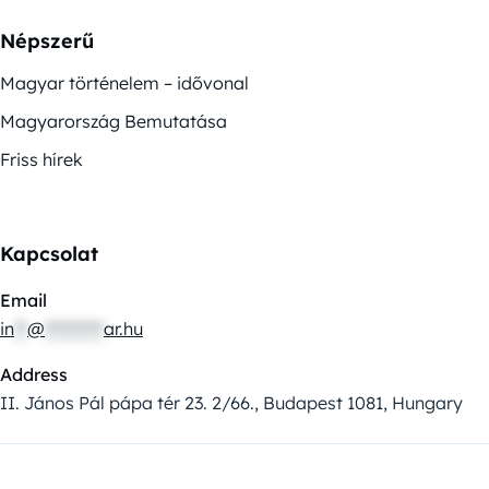
Népszerű
Magyar történelem – idővonal
Magyarország Bemutatása
Friss hírek
Kapcsolat
Email
in
**
@
*********
ar.hu
Address
II. János Pál pápa tér 23. 2/66., Budapest 1081, Hungary