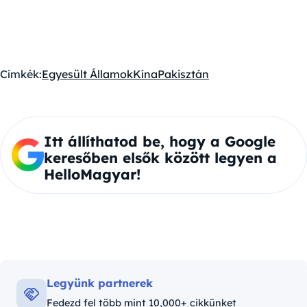
Címkék:
Egyesült Államok
Kína
Pakisztán
Itt állíthatod be, hogy a Google
keresőben elsők között legyen a
HelloMagyar!
Legyünk partnerek
Fedezd fel több mint 10,000+ cikkünket