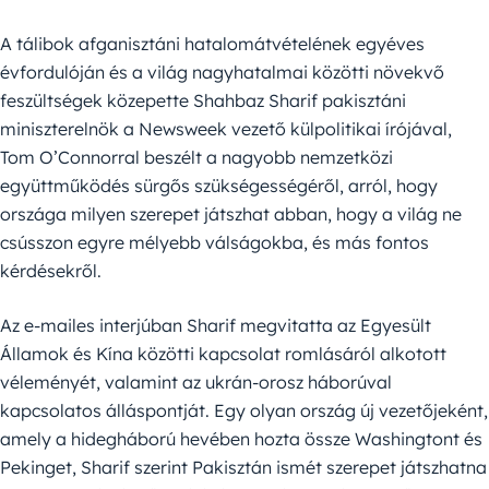
A tálibok afganisztáni hatalomátvételének egyéves
évfordulóján és a világ nagyhatalmai közötti növekvő
feszültségek közepette Shahbaz Sharif pakisztáni
miniszterelnök a Newsweek vezető külpolitikai írójával,
Tom O’Connorral beszélt a nagyobb nemzetközi
együttműködés sürgős szükségességéről, arról, hogy
országa milyen szerepet játszhat abban, hogy a világ ne
csússzon egyre mélyebb válságokba, és más fontos
kérdésekről.
Az e-mailes interjúban Sharif megvitatta az Egyesült
Államok és Kína közötti kapcsolat romlásáról alkotott
véleményét, valamint az ukrán-orosz háborúval
kapcsolatos álláspontját. Egy olyan ország új vezetőjeként,
amely a hidegháború hevében hozta össze Washingtont és
Pekinget, Sharif szerint Pakisztán ismét szerepet játszhatna