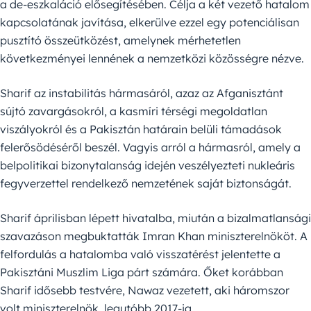
a de-eszkaláció elősegítésében. Célja a két vezető hatalom
kapcsolatának javítása, elkerülve ezzel egy potenciálisan
pusztító összeütközést, amelynek mérhetetlen
következményei lennének a nemzetközi közösségre nézve.
Sharif az instabilitás hármasáról, azaz az Afganisztánt
sújtó zavargásokról, a kasmíri térségi megoldatlan
viszályokról és a Pakisztán határain belüli támadások
felerősödéséről beszél. Vagyis arról a hármasról, amely a
belpolitikai bizonytalanság idején veszélyezteti nukleáris
fegyverzettel rendelkező nemzetének saját biztonságát.
Sharif áprilisban lépett hivatalba, miután a bizalmatlansági
szavazáson megbuktatták Imran Khan miniszterelnököt. A
felfordulás a hatalomba való visszatérést jelentette a
Pakisztáni Muszlim Liga párt számára. Őket korábban
Sharif idősebb testvére, Nawaz vezetett, aki háromszor
volt miniszterelnök, legutóbb 2017-ig.