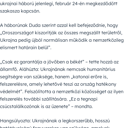
ukrajnai háború jelenlegi, február 24-én megkezdődött
szakasza kapcsán.
A háborúnak Duda szerint azzal kell befejeződnie, hogy
„Oroszországot kiszorítják az összes megszállt területről,
Ukrajna pedig újból normálisan működik a nemzetközileg
elismert határain belül”.
„Csak ez garantálja a jövőben a békét” – tette hozzá az
államfő. Aláhúzta: Ukrajnának nemcsak humanitárius
segítségre van szüksége, hanem „katonai erőre is,
felszerelésre, amely lehetővé teszi az ország hatékony
védelmét”. Felszólította a nemzetközi közösséget az ilyen
felszerelés további szállítására. „Ez a tegnapi
csúcstalálkozónak is az üzenete” – mondta.
Hangsúlyozta: Ukrajnának a legkorszerűbb, hosszú
hatótávolságú fegyverekre van szüksége, amelyek