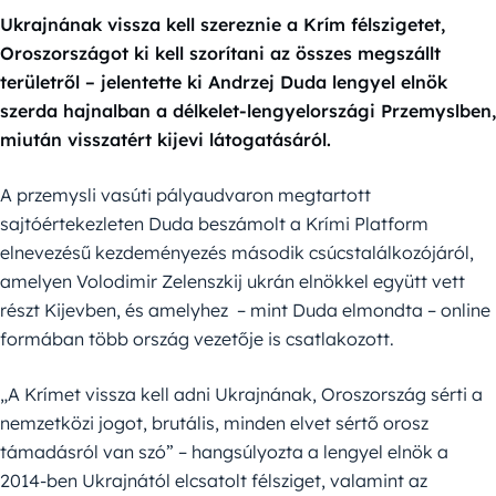
Ukrajnának vissza kell szereznie a Krím félszigetet,
Oroszországot ki kell szorítani az összes megszállt
területről – jelentette ki Andrzej Duda lengyel elnök
szerda hajnalban a délkelet-lengyelországi Przemyslben,
miután visszatért kijevi látogatásáról.
A przemysli vasúti pályaudvaron megtartott
sajtóértekezleten Duda beszámolt a Krími Platform
elnevezésű kezdeményezés második csúcstalálkozójáról,
amelyen Volodimir Zelenszkij ukrán elnökkel együtt vett
részt Kijevben, és amelyhez – mint Duda elmondta – online
formában több ország vezetője is csatlakozott.
„A Krímet vissza kell adni Ukrajnának, Oroszország sérti a
nemzetközi jogot, brutális, minden elvet sértő orosz
támadásról van szó” – hangsúlyozta a lengyel elnök a
2014-ben Ukrajnától elcsatolt félsziget, valamint az