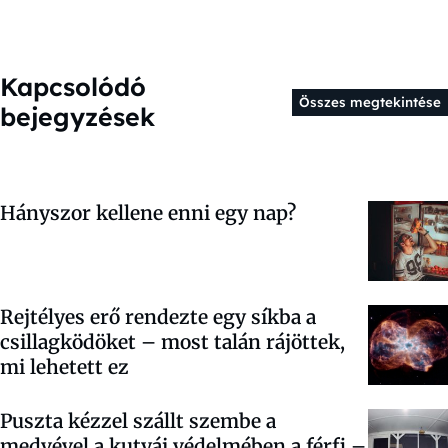
Kapcsolódó
Összes megtekintése
bejegyzések
Hányszor kellene enni egy nap?
Rejtélyes erő rendezte egy síkba a
csillagködöket – most talán rájöttek,
mi lehetett ez
Puszta kézzel szállt szembe a
medvével a kutyái védelmében a férfi –