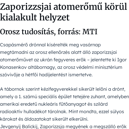
Zaporizzsjai atomerőmű körül
kialakult helyzet
Orosz tudosítás, forrás: MTI
Csapásmérő drónnal kísérelték meg vasárnap
megtámadni az orosz ellenőrzés alatt álló zaporizzsjai
atomerőművet az ukrán fegyveres erők – jelentette ki Igor
Konasenkov altábornagy, az orosz védelmi minisztérium
szóvivője a hétfői hadijelentést ismertetve.
A tábornok szerint kézifegyverekkel sikerült lelőni a drónt,
amely a 1. számú speciális épület tetejére zuhant, amelyben
amerikai eredetű nukleáris fűtőanyagot és szilárd
radioaktív hulladékot tárolnak. Mint mondta, ezzel súlyos
károkat és áldozatokat sikerült elkerülni.
Jevgenyij Balickij, Zaporizzsja megyének a megszálló erők