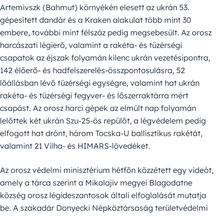
Artemivszk (Bahmut) környékén elesett az ukrán 53.
gépesített dandár és a Kraken alakulat több mint 30
embere, további mint félszáz pedig megsebesült. Az orosz
harcászati légierő, valamint a rakéta- és tüzérségi
csapatok az éjszak folyamán kilenc ukrán vezetésipontra,
142 élőerő- és hadfelszerelés-összpontosulásra, 52
lőállásban lévő tüzérségi egységre, valamint hat ukrán
rakéta- és tüzérségi fegyver- és lőszerraktárra mért
csapást. Az orosz harci gépek az elmúlt nap folyamán
lelőttek két ukrán Szu-25-ös repülőt, a légvédelem pedig
elfogott hat drónt, három Tocska-U ballisztikus rakétát,
valamint 21 Vilha- és HIMARS-lövedéket.
Az orosz védelmi minisztérium hétfőn közzétett egy videót,
amely a tárca szerint a Mikolajiv megyei Blagodatne
község orosz légideszantosok általi elfoglalását mutatja
be. A szakadár Donyecki Népköztársaság területvédelmi