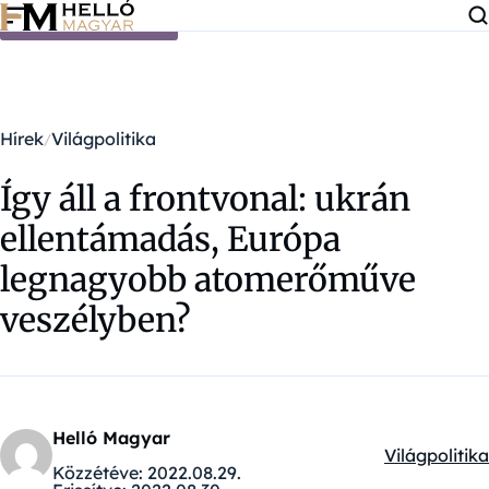
Ugrás a tartalomra
Hírek
Világpolitika
Így áll a frontvonal: ukrán
ellentámadás, Európa
legnagyobb atomerőműve
veszélyben?
Helló Magyar
Világpolitika
Kategóriák:
Közzétéve:
2022.08.29.