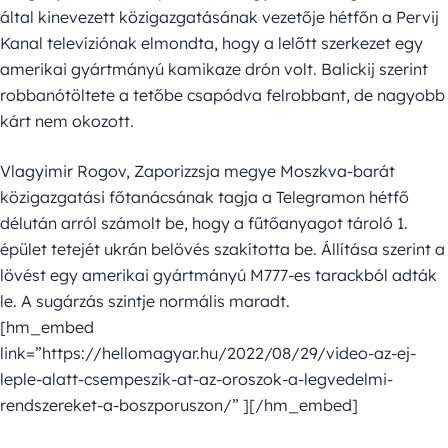
által kinevezett közigazgatásának vezetője hétfőn a Pervij
Kanal televíziónak elmondta, hogy a lelőtt szerkezet egy
amerikai gyártmányú kamikaze drón volt. Balickij szerint
robbanótöltete a tetőbe csapódva felrobbant, de nagyobb
kárt nem okozott.
Vlagyimir Rogov, Zaporizzsja megye Moszkva-barát
közigazgatási főtanácsának tagja a Telegramon hétfő
délután arról számolt be, hogy a fűtőanyagot tároló 1.
épület tetejét ukrán belövés szakította be. Állítása szerint a
lövést egy amerikai gyártmányú M777-es tarackból adták
le. A sugárzás szintje normális maradt.
[hm_embed
link=”https://hellomagyar.hu/2022/08/29/video-az-ej-
leple-alatt-csempeszik-at-az-oroszok-a-legvedelmi-
rendszereket-a-boszporuszon/” ][/hm_embed]