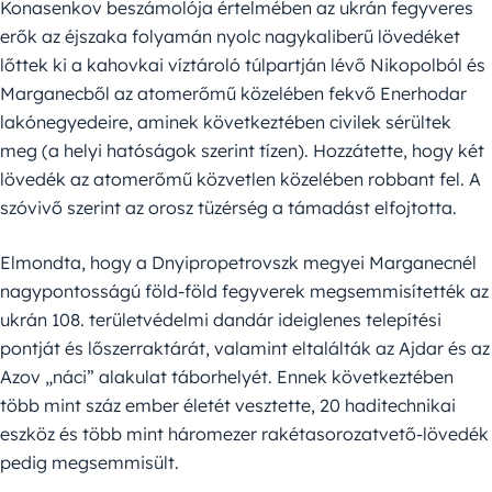
Konasenkov beszámolója értelmében az ukrán fegyveres
erők az éjszaka folyamán nyolc nagykaliberű lövedéket
lőttek ki a kahovkai víztároló túlpartján lévő Nikopolból és
Marganecből az atomerőmű közelében fekvő Enerhodar
lakónegyedeire, aminek következtében civilek sérültek
meg (a helyi hatóságok szerint tízen). Hozzátette, hogy két
lövedék az atomerőmű közvetlen közelében robbant fel. A
szóvivő szerint az orosz tüzérség a támadást elfojtotta.
Elmondta, hogy a Dnyipropetrovszk megyei Marganecnél
nagypontosságú föld-föld fegyverek megsemmisítették az
ukrán 108. területvédelmi dandár ideiglenes telepítési
pontját és lőszerraktárát, valamint eltalálták az Ajdar és az
Azov „náci” alakulat táborhelyét. Ennek következtében
több mint száz ember életét vesztette, 20 haditechnikai
eszköz és több mint háromezer rakétasorozatvető-lövedék
pedig megsemmisült.