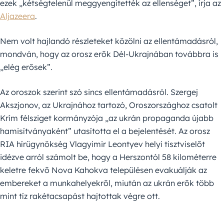
ezek „kétségtelenül meggyengítették az ellenséget”, írja az
Aljazeera
.
Nem volt hajlandó részleteket közölni az ellentámadásról,
mondván, hogy az orosz erők Dél-Ukrajnában továbbra is
„elég erősek”.
Az oroszok szerint szó sincs ellentámadásról. Szergej
Akszjonov, az Ukrajnához tartozó, Oroszországhoz csatolt
Krím félsziget kormányzója „az ukrán propaganda újabb
hamisítványaként” utasította el a bejelentését. Az orosz
RIA hírügynökség Vlagyimir Leontyev helyi tisztviselőt
idézve arról számolt be, hogy a Herszontól 58 kilométerre
keletre fekvő Nova Kahokva településen evakuálják az
embereket a munkahelyekről, miután az ukrán erők több
mint tíz rakétacsapást hajtottak végre ott.