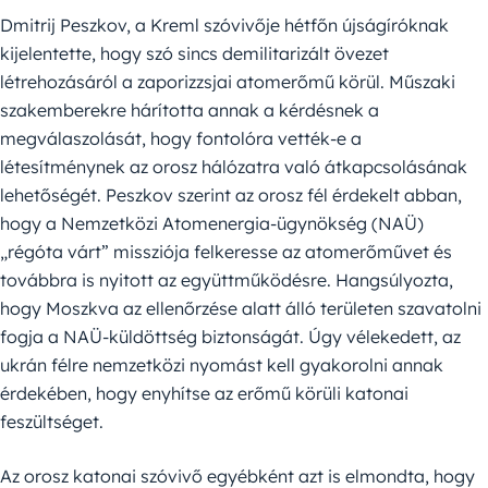
Dmitrij Peszkov, a Kreml szóvivője hétfőn újságíróknak
kijelentette, hogy szó sincs demilitarizált övezet
létrehozásáról a zaporizzsjai atomerőmű körül. Műszaki
szakemberekre hárította annak a kérdésnek a
megválaszolását, hogy fontolóra vették-e a
létesítménynek az orosz hálózatra való átkapcsolásának
lehetőségét. Peszkov szerint az orosz fél érdekelt abban,
hogy a Nemzetközi Atomenergia-ügynökség (NAÜ)
„régóta várt” missziója felkeresse az atomerőművet és
továbbra is nyitott az együttműködésre. Hangsúlyozta,
hogy Moszkva az ellenőrzése alatt álló területen szavatolni
fogja a NAÜ-küldöttség biztonságát. Úgy vélekedett, az
ukrán félre nemzetközi nyomást kell gyakorolni annak
érdekében, hogy enyhítse az erőmű körüli katonai
feszültséget.
Az orosz katonai szóvivő egyébként azt is elmondta, hogy