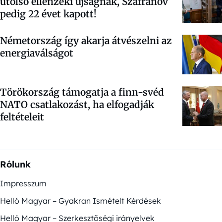
utolsó ellenzéki újságnak, Szafranov
pedig 22 évet kapott!
Németország így akarja átvészelni az
energiaválságot
Törökország támogatja a finn-svéd
NATO csatlakozást, ha elfogadják
feltételeit
Rólunk
Impresszum
Helló Magyar – Gyakran Ismételt Kérdések
Helló Magyar – Szerkesztőségi irányelvek