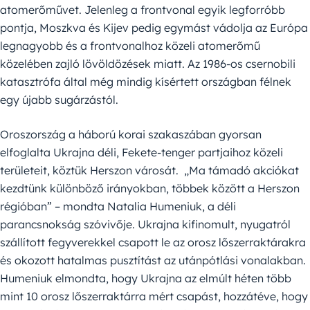
atomerőművet. Jelenleg a frontvonal egyik legforróbb
pontja, Moszkva és Kijev pedig egymást vádolja az Európa
legnagyobb és a frontvonalhoz közeli atomerőmű
közelében zajló lövöldözések miatt. Az 1986-os csernobili
katasztrófa által még mindig kísértett országban félnek
egy újabb sugárzástól.
Oroszország a háború korai szakaszában gyorsan
elfoglalta Ukrajna déli, Fekete-tenger partjaihoz közeli
területeit, köztük Herszon városát. „Ma támadó akciókat
kezdtünk különböző irányokban, többek között a Herszon
régióban” – mondta Natalia Humeniuk, a déli
parancsnokság szóvivője. Ukrajna kifinomult, nyugatról
szállított fegyverekkel csapott le az orosz lőszerraktárakra
és okozott hatalmas pusztítást az utánpótlási vonalakban.
Humeniuk elmondta, hogy Ukrajna az elmúlt héten több
mint 10 orosz lőszerraktárra mért csapást, hozzátéve, hogy