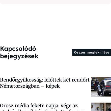
Kapcsolódó
Összes megtekintése
bejegyzések
Rendőrgyilkosság: lelőttek két rendőrt
Németországban – képek
Orosz média fekete napja: vége az