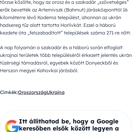
törzse közölte, hogy az orosz és a szakadár „szövetséges”
erők bevették az Artemivszk (Bahmut) járásközponttól 16
kilométerre lévő Kodema települést, ahonnan az ukrán
hadsereg tűz alatt tartotta Horlivkát. Ezzel a háború
kezdete óta „felszabadított” települések száma 271-re nőtt.
A nap folyamán a szakadár és a háború során elfoglalt
ukrajnai területek több településéről érkezett jelentés ukrán
tüzérségi támadásról, egyebek között Donyeckből és
Herszon megyei Kahovkai járásból.
Címkék:
Oroszország
Ukrajna
Itt állíthatod be, hogy a Google
keresőben elsők között legyen a