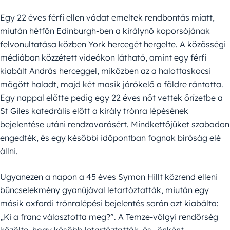
Egy 22 éves férfi ellen vádat emeltek rendbontás miatt,
miután hétfőn Edinburgh-ben a királynő koporsójának
felvonultatása közben York hercegét hergelte. A közösségi
médiában közzétett videókon látható, amint egy férfi
kiabált András herceggel, miközben az a halottaskocsi
mögött haladt, majd két masik járókelő a földre rántotta.
Egy nappal előtte pedig egy 22 éves nőt vettek őrízetbe a
St Giles katedrális előtt a király trónra lépésének
bejelentése utáni rendzavarásért. Mindkettőjüket szabadon
engedték, és egy későbbi időpontban fognak bíróság elé
állni.
Ugyanezen a napon a 45 éves Symon Hillt közrend elleni
bűncselekmény gyanújával letartóztatták, miután egy
másik oxfordi trónralépési bejelentés során azt kiabálta:
„Ki a franc választotta meg?”. A Temze-völgyi rendőrség
közölte, hogy később letartóztatták, és „önként