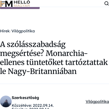
Ugrás a tartalomra
Hírek
Világpolitika
A szólásszabadság
megsértése? Monarchia-
ellenes tüntetőket tartóztattak
le Nagy-Britanniában
Szerkesztőség
Világpolitika
Kategóriák:
Közzétéve:
2022.09.14.