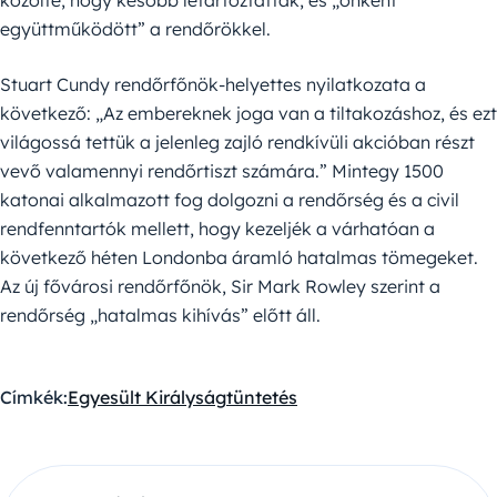
együttműködött” a rendőrökkel.
Stuart Cundy rendőrfőnök-helyettes nyilatkozata a
következő: „Az embereknek joga van a tiltakozáshoz, és ezt
világossá tettük a jelenleg zajló rendkívüli akcióban részt
vevő valamennyi rendőrtiszt számára.” Mintegy 1500
katonai alkalmazott fog dolgozni a rendőrség és a civil
rendfenntartók mellett, hogy kezeljék a várhatóan a
következő héten Londonba áramló hatalmas tömegeket.
Az új fővárosi rendőrfőnök, Sir Mark Rowley szerint a
rendőrség „hatalmas kihívás” előtt áll.
Címkék:
Egyesült Királyság
tüntetés