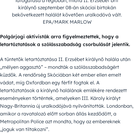
látogatása a régióban, mióta II. Erzsébet brit
királynő szeptember 08-án skóciai birtokán
bekövetkezett halálát követően uralkodóvá vált.
EPA/MARK MARLOW
Polgárjogi aktivisták arra figyelmeztettek, hogy a
letartóztatások a szólásszabadság csorbulását jelentik.
A tüntetők letartóztatása II. Erzsébet királynő halála után
„mélyen aggasztó” – mondták a szólásszabadságért
küzdők. A rendőrség Skóciában két ember ellen emelt
vádat, míg Oxfordban egy férfit fogtak el. A
letartóztatások a királynő halálának emlékére rendezett
eseményeken történtek, amelyeken III. Károly királyt
Nagy-Britannia új uralkodójává nyilvánították. Londonban,
amikor a ravatalozó előtt sorban állás kezdődött, a
Metropolitan Police azt mondta, hogy az embereknek
„joguk van tiltakozni”.