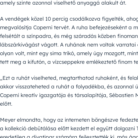
amely szinte azonnal viselhető anyaggá alakult át.
A vendégek közel 10 percig csodálkozva figyelték, aho
megvalósítja Coperni tervét. A ruha befejezéseként a 
felsétált a színpadra, és még száradás közben finoman
lábszárkivágást vágott. A ruhának nem voltak varratai 
olyan volt, mint egy sima trikó, amely úgy mozgott, mi
tett meg a kifutón, a vízcseppekre emlékeztető finom tex
„Ezt a ruhát viselheted, megtarthatod ruhaként, és fel
akkor visszateheted a ruhát a folyadékba, és azonnal 
Coperni kreatív igazgatója és társalapítója, Sébastie
előtt.
Meyer elmondta, hogy az interneten böngészve fedezte 
a kollekció debütálása előtt kezdett el együtt dolgozni 
eredetileg a divatipar számára fejlesztették ki, más 