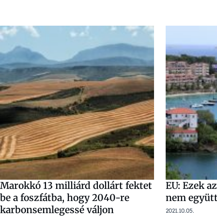
Marokkó 13 milliárd dollárt fektet
EU: Ezek a
be a foszfátba, hogy 2040-re
nem együt
karbonsemlegessé váljon
2021.10.05.