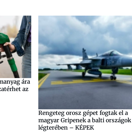
emanyag ára
atérhet az
Rengeteg orosz gépet fogtak el a
magyar Gripenek a balti országok
légterében – KÉPEK