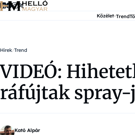
Ugrás a tartalomra
Közélet
Trend
Tö
Hírek
Trend
VIDEÓ: Hihetetl
ráfújtak spray-
Kató Alpár