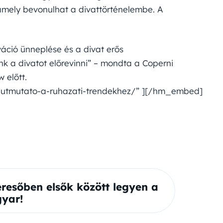
 amely bevonulhat a divattörténelembe. A
áció ünneplése és a divat erős
k a divatot előrevinni” – mondta a Coperni
 előtt.
/utmutato-a-ruhazati-trendekhez/” ][/hm_embed]
eresőben elsők között legyen a
yar!