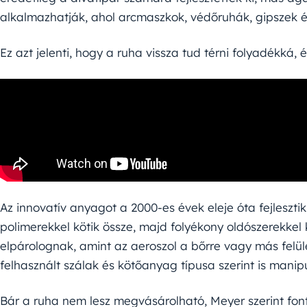
alkalmazhatják, ahol arcmaszkok, védőruhák, gipszek és
Ez azt jelenti, hogy a ruha vissza tud térni folyadékká, és 
Az innovatív anyagot a 2000-es évek eleje óta fejlesztik
polimerekkel kötik össze, majd folyékony oldószerekkel
elpárolognak, amint az aeroszol a bőrre vagy más felüle
felhasznált szálak és kötőanyag típusa szerint is manip
Bár a ruha nem lesz megvásárolható, Meyer szerint font