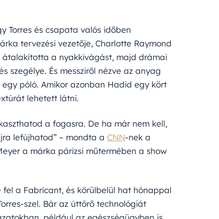
gy Torres és csapata valós időben
márka tervezési vezetője, Charlotte Raymond
 átalakította a nyakkivágást, majd drámai
és szegélye. És messziről nézve az anyag
nt egy póló. Amikor azonban Hadid egy kört
túrát lehetett látni.
akaszthatod a fogasra. De ha már nem kell,
újra lefújhatod” – mondta a
CNN
-nek a
n Meyer a márka párizsi műtermében a show
fel a Fabricant, és körülbelül hat hónappal
Torres-szel. Bár az úttörő technológiát
ágazatokban, például az egészségügyben is