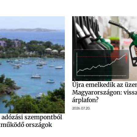
Újra emelkedik az üz
Magyarországon: vissz
árplafon?
2026.07.20.
z adózási szempontból
tműködő országok