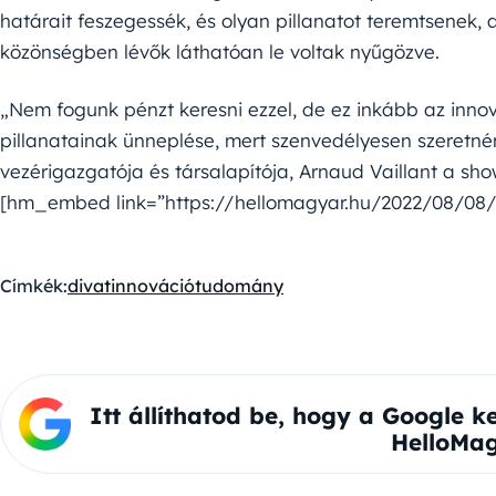
határait feszegessék, és olyan pillanatot teremtsenek,
közönségben lévők láthatóan le voltak nyűgözve.
„Nem fogunk pénzt keresni ezzel, de ez inkább az innov
pillanatainak ünneplése, mert szenvedélyesen szeretnén
vezérigazgatója és társalapítója, Arnaud Vaillant a show
[hm_embed link=”https://hellomagyar.hu/2022/08/08
Címkék:
divat
innováció
tudomány
Itt állíthatod be, hogy a Google k
HelloMag