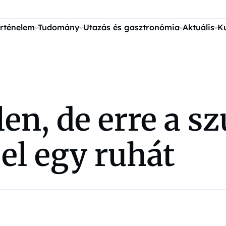
rténelem
Tudomány
Utazás és gasztronómia
Aktuális
K
en, de erre a s
jel egy ruhát