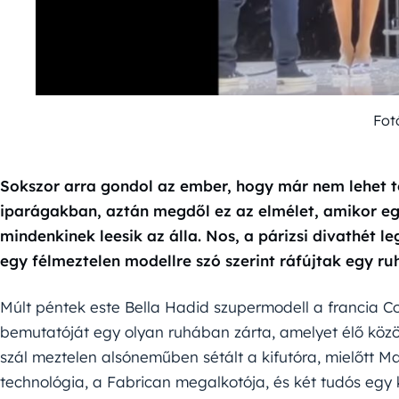
Fot
Sokszor arra gondol az ember, hogy már nem lehet t
iparágakban, aztán megdől ez az elmélet, amikor egy 
mindenkinek leesik az álla. Nos, a párizsi divathét l
egy félmeztelen modellre szó szerint ráfújtak egy r
Múlt péntek este Bella Hadid szupermodell a francia C
bemutatóját egy olyan ruhában zárta, amelyet élő közön
szál meztelen alsóneműben sétált a kifutóra, mielőtt M
technológia, a Fabrican megalkotója, és két tudós egy k