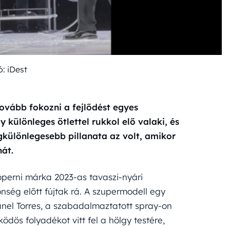
ó: iDest
ovább fokozni a fejlődést egyes
különleges ötlettel rukkol elő valaki, és
egkülönlegesebb pillanata az volt, amikor
uhát.
operni márka 2023-as tavaszi-nyári
ség előtt fújtak rá. A szupermodell egy
anel Torres, a szabadalmaztatott spray-on
ödös folyadékot vitt fel a hölgy testére,