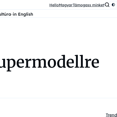
HelloMagyar
Támogass minket
ultúra
in English
zupermodellre
Trend