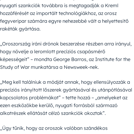
nyugati szankciók továbbra is megtagadják a Kreml
hozzáférését az importált technológiákhoz, az orosz
fegyveripar számára egyre nehezebbé vált a helyettesítő
rakéták gyártása.
„Oroszország iráni drónok beszerzése részben arra irányul,
hogy növelje a leromlott precíziós csapásmérő
képességeit” – mondta George Barros, az Institute for the
Study of War munkatársa a Newsweek-nek.
„Meg kell találniuk a módját annak, hogy ellensúlyozzák a
precíziós irányított lőszerek gyártásával és utánpótlásával
kapcsolatos problémákat” – tette hozzá – „amelyeket az
ezen eszközökbe kerülő, nyugati forrásból származó
alkatrészek ellátását célzó szankciók okoztak”.
„Úgy tűnik, hogy az oroszok valóban szándékos