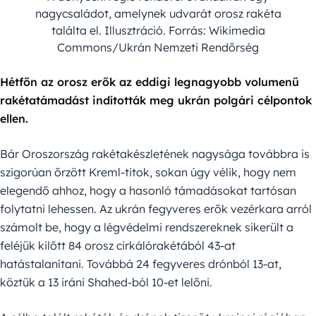
nagycsaládot, amelynek udvarát orosz rakéta
találta el. Illusztráció. Forrás: Wikimedia
Commons/Ukrán Nemzeti Rendőrség
Hétfőn az orosz erők az eddigi legnagyobb volumenű
rakétatámadást indították meg ukrán polgári célpontok
ellen.
Bár Oroszország rakétakészletének nagysága továbbra is
szigorúan őrzött Kreml-titok, sokan úgy vélik, hogy nem
elegendő ahhoz, hogy a hasonló támadásokat tartósan
folytatni lehessen. Az ukrán fegyveres erők vezérkara arról
számolt be, hogy a légvédelmi rendszereknek sikerült a
feléjük kilőtt 84 orosz cirkálórakétából 43-at
hatástalanítani. Továbbá 24 fegyveres drónból 13-at,
köztük a 13 iráni Shahed-ból 10-et lelőni.