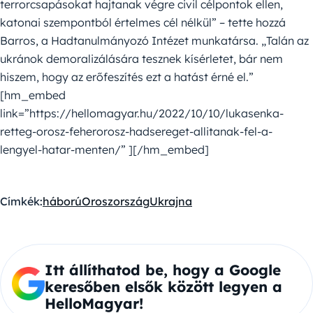
terrorcsapásokat hajtanak végre civil célpontok ellen,
katonai szempontból értelmes cél nélkül” – tette hozzá
Barros, a Hadtanulmányozó Intézet munkatársa. „Talán az
ukránok demoralizálására tesznek kísérletet, bár nem
hiszem, hogy az erőfeszítés ezt a hatást érné el.”
[hm_embed
link=”https://hellomagyar.hu/2022/10/10/lukasenka-
retteg-orosz-feherorosz-hadsereget-allitanak-fel-a-
lengyel-hatar-menten/” ][/hm_embed]
Címkék:
háború
Oroszország
Ukrajna
Itt állíthatod be, hogy a Google
keresőben elsők között legyen a
HelloMagyar!