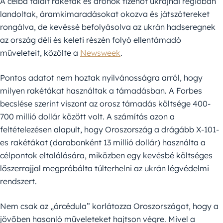
A célba talált rakéták és drónok tizenöt ukrajnai régióban
landoltak, áramkimaradásokat okozva és játszótereket
rongálva, de kevéssé befolyásolva az ukrán hadseregnek
az ország déli és keleti részén folyó ellentámadó
műveleteit, közölte a
Newsweek
.
Pontos adatot nem hoztak nyilvánosságra arról, hogy
milyen rakétákat használtak a támadásban. A Forbes
becslése szerint viszont az orosz támadás költsége 400-
700 millió dollár között volt. A számítás azon a
feltételezésen alapult, hogy Oroszország a drágább X-101-
es rakétákat (darabonként 13 millió dollár) használta a
célpontok eltalálására, miközben egy kevésbé költséges
lőszerrajjal megpróbálta túlterhelni az ukrán légvédelmi
rendszert.
Nem csak az „árcédula” korlátozza Oroszországot, hogy a
jövőben hasonló műveleteket hajtson végre. Mivel a