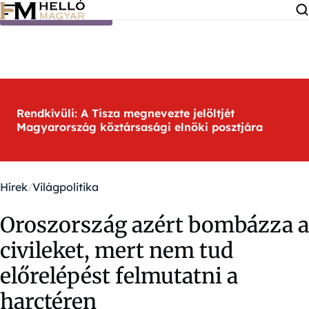
Ugrás a tartalomra
Rendkívüli: A Tisza megnevezte jelöltjét
Magyarország köztársasági elnöki posztjára
Hírek
Világpolitika
Oroszország azért bombázza a
civileket, mert nem tud
előrelépést felmutatni a
harctéren