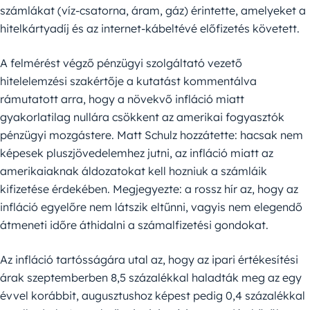
számlákat (víz-csatorna, áram, gáz) érintette, amelyeket a
hitelkártyadíj és az internet-kábeltévé előfizetés követett.
A felmérést végző pénzügyi szolgáltató vezető
hitelelemzési szakértője a kutatást kommentálva
rámutatott arra, hogy a növekvő infláció miatt
gyakorlatilag nullára csökkent az amerikai fogyasztók
pénzügyi mozgástere. Matt Schulz hozzátette: hacsak nem
képesek pluszjövedelemhez jutni, az infláció miatt az
amerikaiaknak áldozatokat kell hozniuk a számláik
kifizetése érdekében. Megjegyezte: a rossz hír az, hogy az
infláció egyelőre nem látszik eltűnni, vagyis nem elegendő
átmeneti időre áthidalni a számalfizetési gondokat.
Az infláció tartósságára utal az, hogy az ipari értékesítési
árak szeptemberben 8,5 százalékkal haladták meg az egy
évvel korábbit, augusztushoz képest pedig 0,4 százalékkal