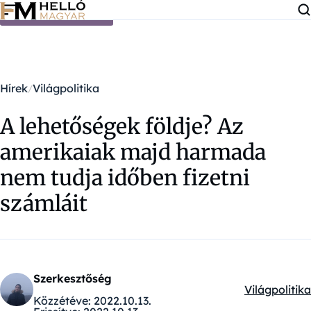
Ugrás a tartalomra
Hírek
Világpolitika
A lehetőségek földje? Az
amerikaiak majd harmada
nem tudja időben fizetni
számláit
Szerkesztőség
Világpolitika
Kategóriák:
Közzétéve:
2022.10.13.