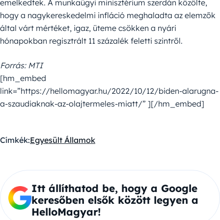
emelkedtek. A munkaügyi minisztérium szerdán közölte,
hogy a nagykereskedelmi infláció meghaladta az elemzők
által várt mértéket, igaz, üteme csökken a nyári
hónapokban regisztrált 11 százalék feletti szintről.
Forrás: MTI
[hm_embed
link=”https://hellomagyar.hu/2022/10/12/biden-alarugna-
a-szaudiaknak-az-olajtermeles-miatt/” ][/hm_embed]
Címkék:
Egyesült Államok
Itt állíthatod be, hogy a Google
keresőben elsők között legyen a
HelloMagyar!