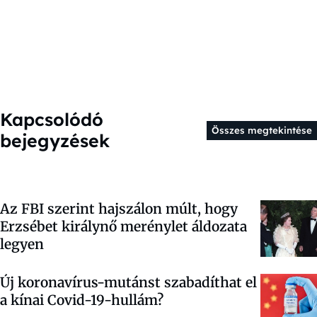
Kapcsolódó
Összes megtekintése
bejegyzések
Az FBI szerint hajszálon múlt, hogy
Erzsébet királynő merénylet áldozata
legyen
Új koronavírus-mutánst szabadíthat el
a kínai Covid-19-hullám?