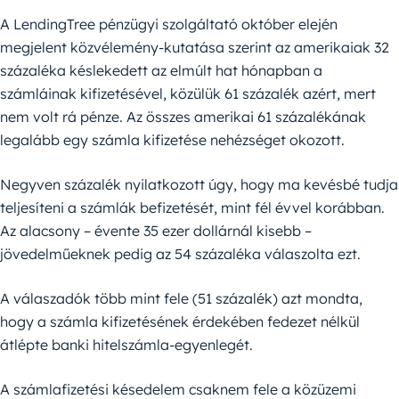
A LendingTree pénzügyi szolgáltató október elején
megjelent közvélemény-kutatása szerint az amerikaiak 32
százaléka késlekedett az elmúlt hat hónapban a
számláinak kifizetésével, közülük 61 százalék azért, mert
nem volt rá pénze. Az összes amerikai 61 százalékának
legalább egy számla kifizetése nehézséget okozott.
Negyven százalék nyilatkozott úgy, hogy ma kevésbé tudja
teljesíteni a számlák befizetését, mint fél évvel korábban.
Az alacsony – évente 35 ezer dollárnál kisebb –
jövedelműeknek pedig az 54 százaléka válaszolta ezt.
A válaszadók több mint fele (51 százalék) azt mondta,
hogy a számla kifizetésének érdekében fedezet nélkül
átlépte banki hitelszámla-egyenlegét.
A számlafizetési késedelem csaknem fele a közüzemi