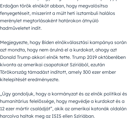
Erdoğan török elnököt abban, hogy megvalósítsa
fenyegetéseit, miszerint a múlt heti isztambuli halálos
merénylet megtorlásaként határokon átnyúló
hadműveletet indít.
Megjegyezte, hogy Biden elnökválasztási kampánya során
azt mondta, hogy nem árulná el a kurdokat, ahogy azt
Donald Trump akkori elnök tette. Trump 2019 októberében
kivonta az amerikai csapatokat Szíriából, ezután
Törökország támadást indított, amely 300 ezer ember
kitelepítését eredményezte.
„Úgy gondoljuk, hogy a kormányzat és az elnök politikai és
humanitárius felelőssége, hogy megvédje a kurdokat és a
12 ezer mártír családját”, akik az amerikai katonák oldalán
harcolva haltak meg az ISIS ellen Szíriában.