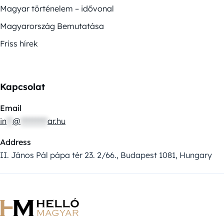
Magyar történelem – idővonal
Magyarország Bemutatása
Friss hírek
Kapcsolat
Email
in
**
@
*********
ar.hu
Address
II. János Pál pápa tér 23. 2/66., Budapest 1081, Hungary