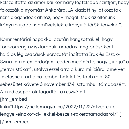
Felszólította az amerikai kormány legfelsőbb szintjeit, hogy
fokozzák a nyomást Ankarára. „A kiadott nyilatkozatok
nem elegendőek ahhoz, hogy megállítsák az ellenünk
irányuló újabb hadműveletekre irányuló török terveket”.
Kommentárjai napokkal azután hangzottak el, hogy
Törökország az isztambuli támadás megtorlásaként
halálos légicsapások sorozatát indította Irak és Észak-
Szíria területén. Erdoğan kedden megígérte, hogy „kiirtja” a
„terroristákat”, utalva ezzel arra a kurd milíciára, amelyet
felelősnek tart a hat ember halálát és több mint 80
sebesültet követelő november 13-i isztambuli támadásért.
A kurd csoportok tagadták a részvételt.
[hm_embed
link=”https://hellomagyar.hu/2022/11/22/atvertek-a-
lengyel-elnokot-civilekkel-beszelt-raketatamadasrol/” ]
[/hm_embed]