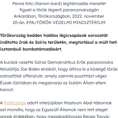
Pence Kilic (Karom-kard) légitámadás menetét
figyeli a török légierő parancsnokságán
Ankarában, Törökországban, 2022. november
20-án. EPA/TÖRÖK VÉDELMI MINISZTÉRIUM
Törökország kedden halálos légicsapások sorozatát
indította Irak és Szíria területén, megtorlásul a múlt heti
isztambuli bombatámadásért.
A kurdok vezette Szíriai Demokratikus Erők parancsnoka
felszólítja Joe Biden elnököt, hogy állítsa le a közelgő török
szárazföldi offenzívát, amely szerinte pusztítást végez
Észak-Szíriában és megzavarja az Iszlám Állam elleni
harcot.
A
Politicónak
adott interjújában Mazloum Abdi tábornok
azt mondta, hogy az Egyesült Államok nem tett eleget
annak érdekében, hogy megakadályozza Recep Tayyip