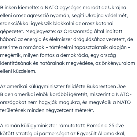
Blinken kiemelte: a NATO egységes maradt az Ukrajna
elleni orosz agresszió nyomán, segíti Ukrajna védelmét,
szankciókkal igyekszik blokkolni az orosz katonai
gépezetet. Megjegyezte: az Oroszország által indított
háború az energia és élelmiszer drágulásához vezetett, de
szerinte a románok – történelmi tapasztalataik alapján –
megértik, milyen fontos a demokrácia, egy ország
identitásának és határainak megvédése, az önkényuralom
elleni küzdelem.
Az amerikai külügyminiszter felidézte Bukarestben Joe
Biden amerikai elnök korábbi ígéretét, miszerint a NATO-
országokat nem hagyják magukra, és megvédik a NATO
területének minden négyzetcentiméterét.
A román külügyminiszter rámutatott: Románia 25 éve
kötött stratégiai partnerséget az Egyesült Államokkal,