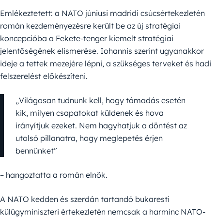
Emlékeztetett: a NATO júniusi madridi csúcsértekezletén
román kezdeményezésre került be az új stratégiai
koncepcióba a Fekete-tenger kiemelt stratégiai
jelentőségének elismerése. Iohannis szerint ugyanakkor
ideje a tettek mezejére lépni, a szükséges terveket és hadi
felszerelést előkészíteni.
„Világosan tudnunk kell, hogy támadás esetén
kik, milyen csapatokat küldenek és hova
irányítjuk ezeket. Nem hagyhatjuk a döntést az
utolsó pillanatra, hogy meglepetés érjen
bennünket”
– hangoztatta a román elnök.
A NATO kedden és szerdán tartandó bukaresti
külügyminiszteri értekezletén nemcsak a harminc NATO-