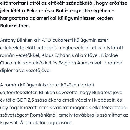
eltántorítani attól az eltökélt szándékától, hogy erősítse
jelenlétét a Fekete- és a Balti-tenger térségében –
hangoztatta az amerikai külügyminiszter kedden
Bukarestben.
Antony Blinken a NATO bukaresti külügyminiszteri
értekezlete előtt kétoldalú megbeszéléseket is folytatott
román vezetőkkel, Klaus Iohannis államfővel, Nicolae
Ciuca miniszterelnökkel és Bogdan Aurescuval, a román
diplomácia vezetőjével.
A román külügyminiszterrel közösen tartott
sajtóértekezleten Blinken üdvözölte, hogy Bukarest jövő
évtől a GDP 2,5 százalékára emeli védelmi kiadásait, és
úgy fogalmazott: nem kívánhat magának elkötelezettebb
szövetségest Romániánál, amely továbbra is számíthat az
Egyesült Államok támogatására.