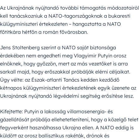
Az Ukrajnának nyújtandó további támogatás módozatairól
kell tanácskozniuk a NATO-tagországoknak a bukaresti
külügyminiszteri értekezleten – hangoztatta a NATO
főtitkára hétfőn a román fővárosban.
Jens Stoltenberg szerint a NATO saját biztonsága
érdekében nem engedheti meg Vlagyimir Putyin orosz
elnöknek, hogy győzzön, mert az más vezetőket is arra
sarkall majd, hogy erőszakkal próbálják elérni céljaikat.
Úgy vélte: az Észak-atlanti Tanács kedden kezdődő
kétnapos külügyminiszteri értekezletének egyik üzenete az
Ukrajnának nyújtandó légvédelmi segítség erősítése lesz.
Kifejtette: Putyin a lakosság villamosenergia- és
gázellátását próbálja ellehetetleníteni, hogy a közelgő telet
fegyverként használhassa Ukrajna ellen. A NATO eddig is
küldött az orosz ballisztikus rakéták, drónok és