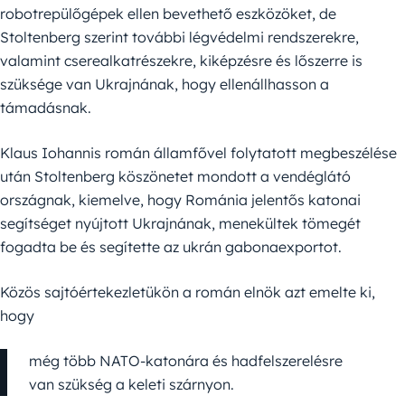
robotrepülőgépek ellen bevethető eszközöket, de
Stoltenberg szerint további légvédelmi rendszerekre,
valamint cserealkatrészekre, kiképzésre és lőszerre is
szüksége van Ukrajnának, hogy ellenállhasson a
támadásnak.
Klaus Iohannis román államfővel folytatott megbeszélése
után Stoltenberg köszönetet mondott a vendéglátó
országnak, kiemelve, hogy Románia jelentős katonai
segítséget nyújtott Ukrajnának, menekültek tömegét
fogadta be és segítette az ukrán gabonaexportot.
Közös sajtóértekezletükön a román elnök azt emelte ki,
hogy
még több NATO-katonára és hadfelszerelésre
van szükség a keleti szárnyon.