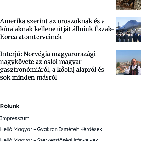
Amerika szerint az oroszoknak és a
kínaiaknak kellene útját állniuk Észak-
Korea atomterveinek
Interjú: Norvégia magyarországi
nagykövete az oslói magyar
gasztronómiáról, a kőolaj alapról és
sok minden másról
Rólunk
Impresszum
Helló Magyar – Gyakran Ismételt Kérdések
Helló Magyar – Szerkesztőségi irányelvek