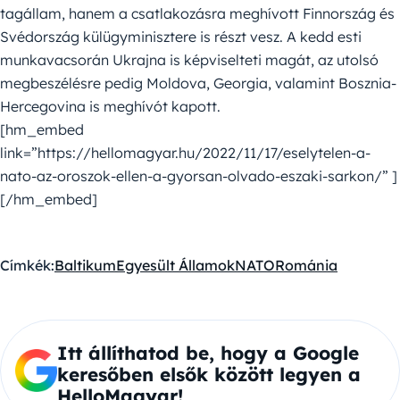
tagállam, hanem a csatlakozásra meghívott Finnország és
Svédország külügyminisztere is részt vesz. A kedd esti
munkavacsorán Ukrajna is képviselteti magát, az utolsó
megbeszélésre pedig Moldova, Georgia, valamint Bosznia-
Hercegovina is meghívót kapott.
[hm_embed
link=”https://hellomagyar.hu/2022/11/17/eselytelen-a-
nato-az-oroszok-ellen-a-gyorsan-olvado-eszaki-sarkon/” ]
[/hm_embed]
Címkék:
Baltikum
Egyesült Államok
NATO
Románia
Itt állíthatod be, hogy a Google
keresőben elsők között legyen a
HelloMagyar!