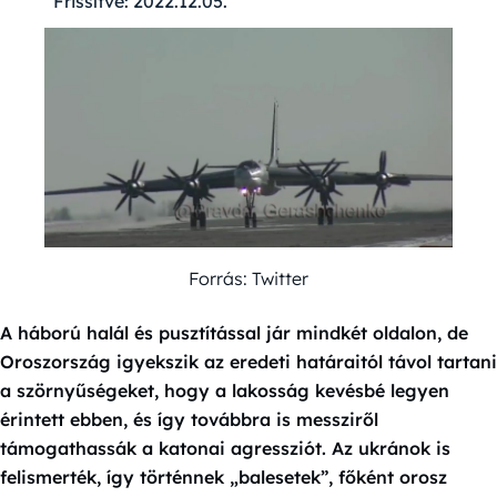
Frissítve:
2022.12.05.
Forrás: Twitter
A háború halál és pusztítással jár mindkét oldalon, de
Oroszország igyekszik az eredeti határaitól távol tartani
a szörnyűségeket, hogy a lakosság kevésbé legyen
érintett ebben, és így továbbra is messziről
támogathassák a katonai agressziót. Az ukránok is
felismerték, így történnek „balesetek”, főként orosz