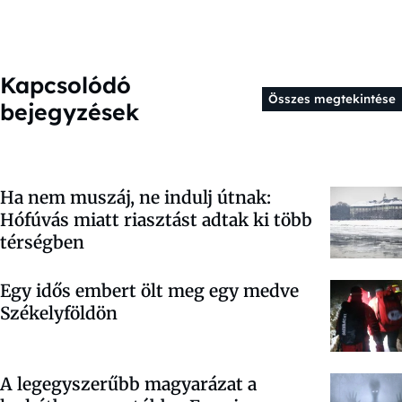
Kapcsolódó
Összes megtekintése
bejegyzések
Ha nem muszáj, ne indulj útnak:
Hófúvás miatt riasztást adtak ki több
térségben
Egy idős embert ölt meg egy medve
Székelyföldön
A legegyszerűbb magyarázat a