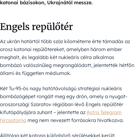
katonai bázisokon, Ukrajnától messze.
Engels repülőtér
Az ukrán határtól több száz kilométerre érte támadás az
orosz katonai repülőtereket, amelyben három ember
meghalt, és legalább két nukleáris célra alkalmas
bombázó valószínűleg megrongálódott, jelentették hétfőn
állami és független médiumok.
Két Tu-95-ös nagy hatótávolságú stratégiai nukleáris
bombázógépet rongált meg egy drón, amely a nyugat-
oroszországi Szaratov régióban lévő Engels repülőtér
kifutópályájára zuhant – jelentette az
Astra Telegram
hírcsatorna
meg nem nevezett forrásokra hivatkozva.
Állítólag két katona különböző sérülésekkel került