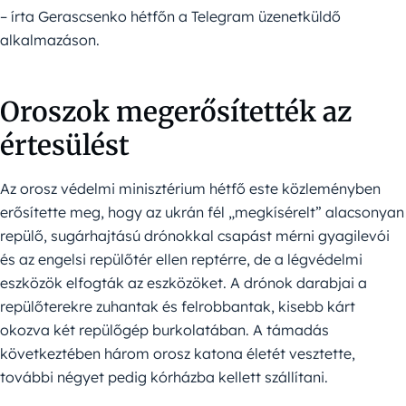
– írta Gerascsenko hétfőn a Telegram üzenetküldő
alkalmazáson.
Oroszok megerősítették az
értesülést
Az orosz védelmi minisztérium hétfő este közleményben
erősítette meg, hogy az ukrán fél „megkísérelt” alacsonyan
repülő, sugárhajtású drónokkal csapást mérni gyagilevói
és az engelsi repülőtér ellen reptérre, de a légvédelmi
eszközök elfogták az eszközöket. A drónok darabjai a
repülőterekre zuhantak és felrobbantak, kisebb kárt
okozva két repülőgép burkolatában. A támadás
következtében három orosz katona életét vesztette,
további négyet pedig kórházba kellett szállítani.