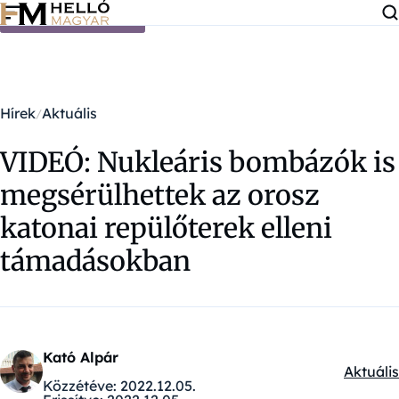
Ugrás a tartalomra
Hírek
Aktuális
VIDEÓ: Nukleáris bombázók is
megsérülhettek az orosz
katonai repülőterek elleni
támadásokban
Kató Alpár
Aktuális
Kategór
Közzétéve:
2022.12.05.