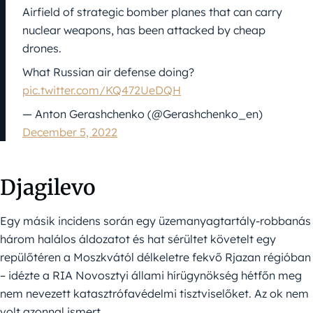
Airfield of strategic bomber planes that can carry
nuclear weapons, has been attacked by cheap
drones.
What Russian air defense doing?
pic.twitter.com/KQ472UeDQH
— Anton Gerashchenko (@Gerashchenko_en)
December 5, 2022
Djagilevo
Egy másik incidens során egy üzemanyagtartály-robbanás
három halálos áldozatot és hat sérültet követelt egy
repülőtéren a Moszkvától délkeletre fekvő Rjazan régióban
– idézte a RIA Novosztyi állami hírügynökség hétfőn meg
nem nevezett katasztrófavédelmi tisztviselőket. Az ok nem
volt azonnal ismert.