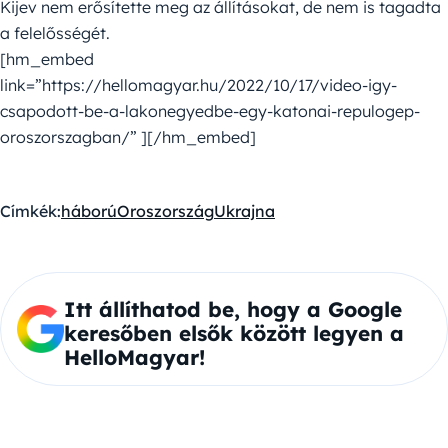
Kijev nem erősítette meg az állításokat, de nem is tagadta
a felelősségét.
[hm_embed
link=”https://hellomagyar.hu/2022/10/17/video-igy-
csapodott-be-a-lakonegyedbe-egy-katonai-repulogep-
oroszorszagban/” ][/hm_embed]
Címkék:
háború
Oroszország
Ukrajna
Itt állíthatod be, hogy a Google
keresőben elsők között legyen a
HelloMagyar!