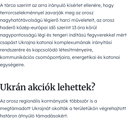
A tárca szerint az arra irányuló kísérlet ellenére, hogy
terrorcselekménnyel zavarják meg az orosz
nagyhatótávolságú légierő harci műveleteit, az orosz
haderő közép-európai idő szerint 13 óra körül
nagypontosságú légi és tengeri indítású fegyverekkel mért
csapást Ukrajna katonai komplexumának irányítási
rendszerére és kapcsolódó létesítményeire,
kommunikációs csomópontjaira, energetikai és katonai
egységeire.
Ukrán akciók lehettek?
Az orosz regionális kormányzók többször is a
megtámadott Ukrajnát okolták a területükön végrehajtott
határon átnyúló támadásokért.