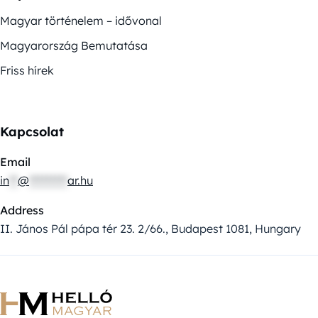
Magyar történelem – idővonal
Magyarország Bemutatása
Friss hírek
Kapcsolat
Email
in
**
@
*********
ar.hu
Address
II. János Pál pápa tér 23. 2/66., Budapest 1081, Hungary