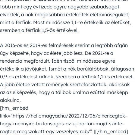
több mint egy évtizede egyre nagyobb szabadságot
élveztek, a nők magasabbra értékelték életminőségüket,
mint a férfiak. Most mindössze 1,1-re értékelik az életüket,
szemben a férfiak 1,5-ös értékével.
A 2016-os és 2019-es felmérések szerint a legtöbb afgán
úgy képzelte, hogy az élete jobb lesz. De 2021-re a
tendencia megfordult. Idén tízből mindössze egyre
értékelik a jövőjüket. Ismét a nők borúlátóbbak, átlagosan
0,9-es értékelést adnak, szemben a férfiak 1,1-es értékével.
A jobb életbe vetett remények szertefoszlottak, akárcsak
az az elképzelés, hogy a tálibok uralma ezúttal másképp
alakulna.
[hm_embed
link=”https://hellomagyar.hu/2022/12/06/elhencegtek-
hogy-mennyire-biztonsagos-az-uj-borton-majd-szinte-
rogton-megszokott-egy-veszelyes-rab/” ][/hm_embed]