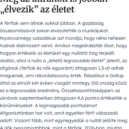
„élvezik” az életet
A férfiak sem állnak sokkal jobban. A gazdaság
összeomlásával sokan elvesztették a munkájukat.
Nyolcvannégy százalékuk azt mondja, hogy néha nehezen
tudnak élelmiszert venni. Amikor megkérdezték őket, hogy
hogyan értékelik az életüket egy nullától tízig terjedő
skálán, ahol a nulla a „lehető legrosszabb életet” jelenti, az
afgánok (férfiak és nők egyaránt) átlagosan 1,3-at adtak
maguknak, ami rekordalacsony érték. Ráadásul a Gallup
által az elmúlt két évben vizsgált mintegy 150 ország közül
ez a legrosszabb eredmény. Összehasonlításképpen: az
ukránok szeptemberben átlagosan 4,6 pontra értékelték a
körülményeket. A legmagasabb pontszámot
Afganisztánban hat volt, amit egyetlen férfi válaszadó
adott. Viszont több, mint egynegyedük a nullát jelölte meg.
A nők pesszimistábbak, mint a férfiak. 2016-ban, miután