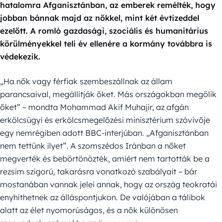
hatalomra Afganisztánban, az emberek remélték, hogy
jobban bánnak majd az nőkkel, mint két évtizeddel
ezelőtt. A romló gazdasági, szociális és humanitárius
körülményekkel teli év ellenére a kormány továbbra is
védekezik.
„Ha nők vagy férfiak szembeszállnak az állam
parancsaival, megállítják őket. Más országokban megölik
őket” – mondta Mohammad Akif Muhajir, az afgán
erkölcsügyi és erkölcsmegelőzési minisztérium szóvivője
egy nemrégiben adott BBC-interjúban. „Afganisztánban
nem tettünk ilyet”. A szomszédos Iránban a nőket
megverték és bebörtönözték, amiért nem tartották be a
rezsim szigorú, takarásra vonatkozó szabályait – bár
mostanában vannak jelei annak, hogy az ország teokratái
enyhíthetnek az álláspontjukon. De valójában a tálibok
alatt az élet nyomorúságos, és a nők különösen