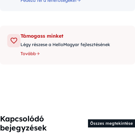
Fedezd fel a lehetőségeket
Támogass minket
Légy részese a HelloMagyar fejlesztésének
Tovább
Kapcsolódó
Összes megtekintése
bejegyzések