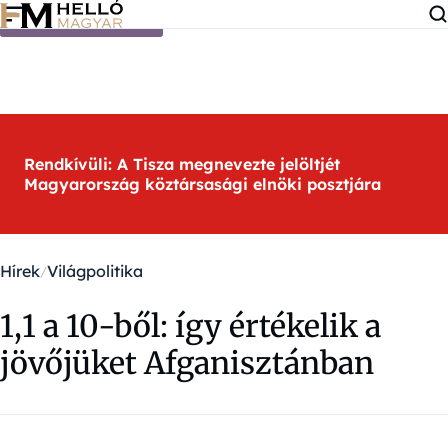
Ugrás a tartalomra
Rendkívüli: A Tisza megnevezte jelöltjét
Magyarország köztársasági elnöki posztjára
Hírek
Világpolitika
1,1 a 10-ből: így értékelik a
jövőjüket Afganisztánban