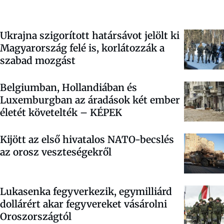
Ukrajna szigorított határsávot jelölt ki
Magyarország felé is, korlátozzák a
szabad mozgást
Belgiumban, Hollandiában és
Luxemburgban az áradások két ember
életét követelték –
KÉPEK
Kijött az első hivatalos NATO-becslés
az orosz veszteségekről
Lukasenka fegyverkezik, egymilliárd
dollárért akar fegyvereket vásárolni
Oroszországtól