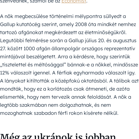
szenvednek, számol be az
Economist
.
A nők megbecsülése történelmi mélypontra süllyedt a
Gallup kutatócég szerint, amely 2008 óta mindkét nemhez
tartozó afgánokat megkérdezett az életminőségükről.
Legutóbbi felmérése során a Gallup július 20. és augusztus
27. között 1000 afgán állampolgár országos reprezentatív
mintájával beszélgetett. Arra a kérdésre, hogy szerintük
„tisztelettel és méltósággal” bánnak-e a nőkkel, mindössze
12% válaszolt igennel. A férfiak egyharmada válaszolt így.
A lányokat kitiltották a középfokú oktatásból. A tálibok azt
mondták, hogy ez a korlátozás csak átmeneti, de azóta
elismerték, hogy nem tervezik annak feloldását. A nők a
legtöbb szakmában nem dolgozhatnak, és nem
mozoghatnak szabadon férfi rokon kísérete nélkül.
Még az ukránok is jobban