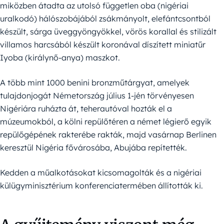
miközben átadta az utolsó független oba (nigériai
uralkodó) hálószobájából zsákmányolt, elefántcsontból
készült, sárga üveggyöngyökkel, vörös korallal és stilizált
villamos harcsából készült koronával díszített miniatűr
Iyoba (királynő-anya) maszkot.
A több mint 1000 benini bronzműtárgyat, amelyek
tulajdonjogát Németország július 1-jén törvényesen
Nigériára ruházta át, teherautóval hozták el a
múzeumokból, a kölni repülőtéren a német légierő egyik
repülőgépének rakterébe rakták, majd vasárnap Berlinen
keresztül Nigéria fővárosába, Abujába repítették.
Kedden a műalkotásokat kicsomagolták és a nigériai
külügyminisztérium konferenciatermében állították ki.