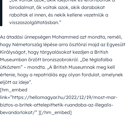
birodalmat, ők voltak azok, akik darabokat
raboltak el innen, és nekik kellene vezetniük a
visszaszolgáltatásban.”
Az átadási ünnepségen Mohammed azt mondta, reméli,
hogy Németország lépése arra ösztönzi majd az Egyesült
Királyságot, hogy tárgyalásokat kezdjen a British
Museumban őrzött bronzszobrokról. „De téglafalba
ütköztem” – mondta. „A British Museumnak meg kell
értenie, hogy a repatriálás egy olyan fordulat, amelynek
eljött az ideje”.
[hm_embed
link=”https://hellomagyar.hu/2022/12/19/most-mar-
biztos-a-britek-attelepithetik-ruandaba-az-illegalis-
bevandorlokat/” ][/hm_embed]