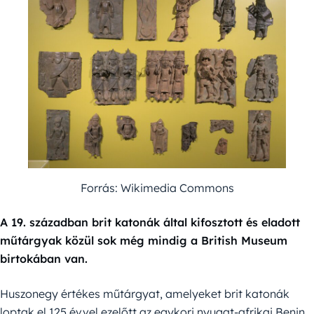
Forrás: Wikimedia Commons
A 19. században brit katonák által kifosztott és eladott
műtárgyak közül sok még mindig a British Museum
birtokában van.
Huszonegy értékes műtárgyat, amelyeket brit katonák
loptak el 125 évvel ezelőtt az egykori nyugat-afrikai Benin