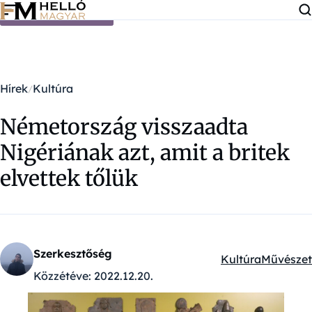
Ugrás a tartalomra
Hírek
Kultúra
Németország visszaadta
Nigériának azt, amit a britek
elvettek tőlük
Szerkesztőség
Kultúra
Művészet
Kategóriák:
Közzétéve:
2022.12.20.