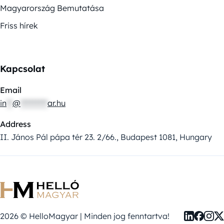
Magyarország Bemutatása
Friss hírek
Kapcsolat
Email
in
**
@
*********
ar.hu
Address
II. János Pál pápa tér 23. 2/66., Budapest 1081, Hungary
2026 © HelloMagyar | Minden jog fenntartva!