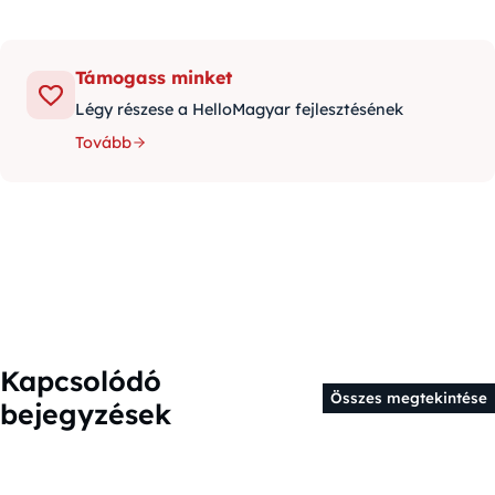
Támogass minket
Légy részese a HelloMagyar fejlesztésének
Tovább
Kapcsolódó
Összes megtekintése
bejegyzések