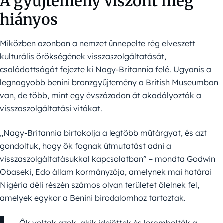
A gyűjtemény viszont még
hiányos
Miközben azonban a nemzet ünnepelte rég elveszett
kulturális örökségének visszaszolgáltatását,
csalódottságát fejezte ki Nagy-Britannia felé. Ugyanis a
legnagyobb benini bronzgyűjtemény a British Museumban
van, de több, mint egy évszázadon át akadályozták a
visszaszolgáltatási vitákat.
„Nagy-Britannia birtokolja a legtöbb műtárgyat, és azt
gondoltuk, hogy ők fognak útmutatást adni a
visszaszolgáltatásukkal kapcsolatban” – mondta Godwin
Obaseki, Edo állam kormányzója, amelynek mai határai
Nigéria déli részén számos olyan területet ölelnek fel,
amelyek egykor a Benini birodalomhoz tartoztak.
„Ők voltak azok, akik idejöttek és lerombolták a