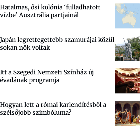
Hatalmas, ősi kolónia ‘fulladhatott
vízbe’ Ausztrália partjainál
Japán legrettegettebb szamurájai közül
sokan nők voltak
Itt a Szegedi Nemzeti Színház új
évadának programja
Hogyan lett a római karlendítésből a
szélsőjobb szimbóluma?