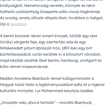
királyságból, Németország nevetés, könnyek és némi
hallható csalódottság közepette adta vissza Nigériának.
Az ország, amely először ellopta őket, továbbra is hallgat,
írja a
Guardian
.
A benini bronzok néven ismert kincsek, köztük egy oba
(király) sárgaréz feje, egy szertartási ada és egy
feltekeredett pitont ábrázoló trón, 1897-ben egy brit
büntetőexpedíció során kerültek ki a kifosztott városból,
majd később eladták őket berlini, hamburgi, stuttgarti és
kölni német múzeumoknak.
Kedden Annalena Baerbock német külügyminiszter a
tárgyak közül talán a leglátványosabbat adta át a nigériai
kulturális miniszter, Lai Mohammed kesztyűs kezébe.
„Visszatér oda, ahová tartozik” – mondta Baerbock,