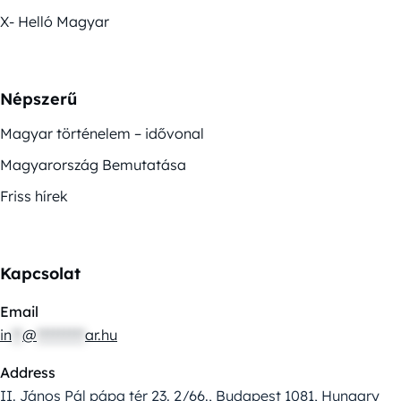
X- Helló Magyar
Népszerű
Magyar történelem – idővonal
Magyarország Bemutatása
Friss hírek
Kapcsolat
Email
in
**
@
*********
ar.hu
Address
II. János Pál pápa tér 23. 2/66., Budapest 1081, Hungary