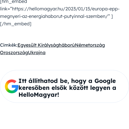
[hm_embed
link=”https://hellomagyar.hu/2023/01/15/europa-epp-
megnyeri-az-energiahaborut-putyinnal-szemben/” ]
[/hm_embed]
Címkék:
Egyesült Királyság
háború
Németország
Oroszország
Ukrajna
Itt állíthatod be, hogy a Google
keresőben elsők között legyen a
HelloMagyar!