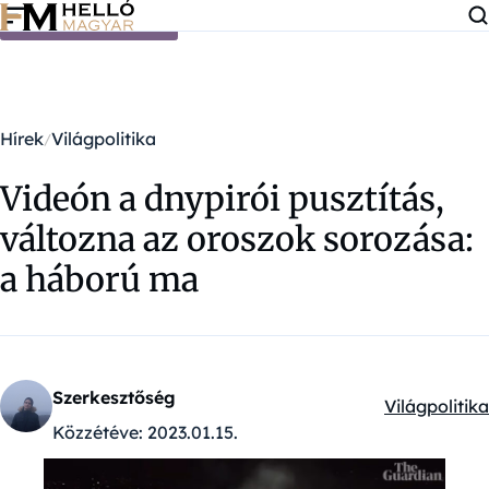
Ugrás a tartalomra
Hírek
Világpolitika
Videón a dnypirói pusztítás,
változna az oroszok sorozása:
a háború ma
Szerkesztőség
Világpolitika
Kategóriák:
Közzétéve:
2023.01.15.