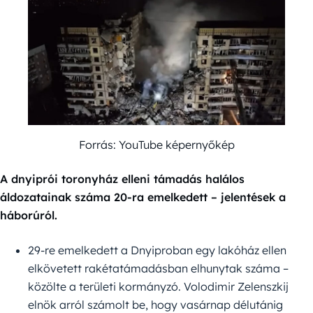
Forrás: YouTube képernyőkép
A dnyiprói toronyház elleni támadás halálos
áldozatainak száma 20-ra emelkedett – jelentések a
háborúról.
29-re emelkedett a Dnyiproban egy lakóház ellen
elkövetett rakétatámadásban elhunytak száma –
közölte a területi kormányzó. Volodimir Zelenszkij
elnök arról számolt be, hogy vasárnap délutánig