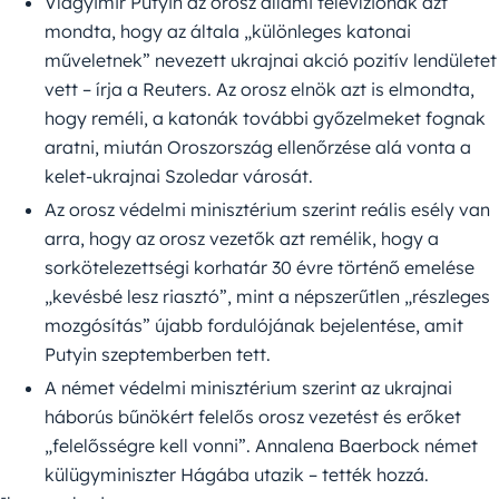
Vlagyimir Putyin az orosz állami televíziónak azt
mondta, hogy az általa „különleges katonai
műveletnek” nevezett ukrajnai akció pozitív lendületet
vett – írja a Reuters. Az orosz elnök azt is elmondta,
hogy reméli, a katonák további győzelmeket fognak
aratni, miután Oroszország ellenőrzése alá vonta a
kelet-ukrajnai Szoledar városát.
Az orosz védelmi minisztérium szerint reális esély van
arra, hogy az orosz vezetők azt remélik, hogy a
sorkötelezettségi korhatár 30 évre történő emelése
„kevésbé lesz riasztó”, mint a népszerűtlen „részleges
mozgósítás” újabb fordulójának bejelentése, amit
Putyin szeptemberben tett.
A német védelmi minisztérium szerint az ukrajnai
háborús bűnökért felelős orosz vezetést és erőket
„felelősségre kell vonni”. Annalena Baerbock német
külügyminiszter Hágába utazik – tették hozzá.