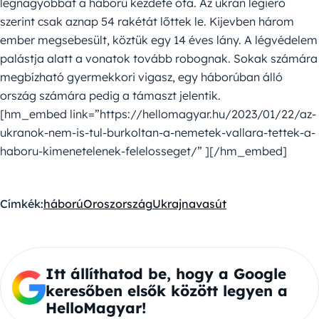
legnagyobbat a háború kezdete óta. Az ukrán légierő
szerint csak aznap 54 rakétát lőttek le. Kijevben három
ember megsebesült, köztük egy 14 éves lány. A légvédelem
palástja alatt a vonatok tovább robognak. Sokak számára
megbízható gyermekkori vigasz, egy háborúban álló
ország számára pedig a támaszt jelentik.
[hm_embed link=”https://hellomagyar.hu/2023/01/22/az-
ukranok-nem-is-tul-burkoltan-a-nemetek-vallara-tettek-a-
haboru-kimenetelenek-felelosseget/” ][/hm_embed]
Címkék:
háború
Oroszország
Ukrajna
vasút
Itt állíthatod be, hogy a Google
keresőben elsők között legyen a
HelloMagyar!