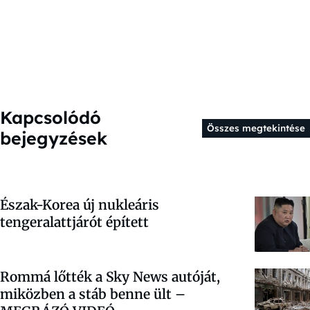
Kapcsolódó
Összes megtekintése
bejegyzések
Észak-Korea új nukleáris
tengeralattjárót épített
Rommá lőtték a Sky News autóját,
miközben a stáb benne ült –