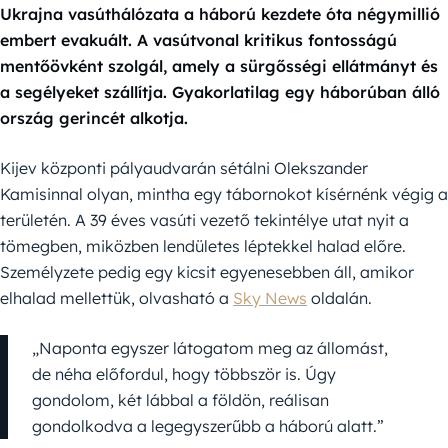
Ukrajna vasúthálózata a háború kezdete óta négymillió
embert evakuált. A vasútvonal kritikus fontosságú
mentőövként szolgál, amely a sürgősségi ellátmányt és
a segélyeket szállítja. Gyakorlatilag egy háborúban álló
ország gerincét alkotja.
Kijev központi pályaudvarán sétálni Olekszander
Kamisinnal olyan, mintha egy tábornokot kísérnénk végig a
területén. A 39 éves vasúti vezető tekintélye utat nyit a
tömegben, miközben lendületes léptekkel halad előre.
Személyzete pedig egy kicsit egyenesebben áll, amikor
elhalad mellettük, olvasható a
Sky News
oldalán.
„Naponta egyszer látogatom meg az állomást,
de néha előfordul, hogy többször is. Úgy
gondolom, két lábbal a földön, reálisan
gondolkodva a legegyszerűbb a háború alatt.”