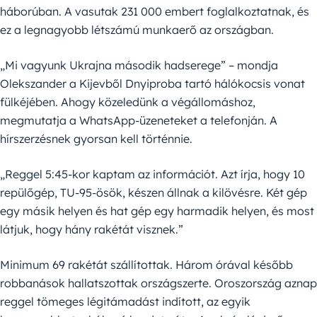
háborúban. A vasutak 231 000 embert foglalkoztatnak, és
ez a legnagyobb létszámú munkaerő az országban.
„Mi vagyunk Ukrajna második hadserege” – mondja
Olekszander a Kijevből Dnyiproba tartó hálókocsis vonat
fülkéjében. Ahogy közeledünk a végállomáshoz,
megmutatja a WhatsApp-üzeneteket a telefonján. A
hírszerzésnek gyorsan kell történnie.
„Reggel 5:45-kor kaptam az információt. Azt írja, hogy 10
repülőgép, TU-95-ösök, készen állnak a kilövésre. Két gép
egy másik helyen és hat gép egy harmadik helyen, és most
látjuk, hogy hány rakétát visznek.”
Minimum 69 rakétát szállítottak. Három órával később
robbanások hallatszottak országszerte. Oroszország aznap
reggel tömeges légitámadást indított, az egyik