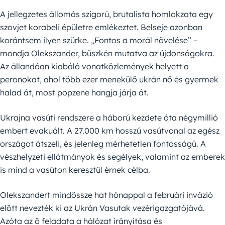
A jellegzetes állomás szigorú, brutalista homlokzata egy
szovjet korabeli épületre emlékeztet. Belseje azonban
korántsem ilyen szürke. „Fontos a morál növelése” –
mondja Olekszander, büszkén mutatva az újdonságokra.
Az állandóan kiabáló vonatközlemények helyett a
peronokat, ahol több ezer menekülő ukrán nő és gyermek
halad át, most popzene hangja járja át.
Ukrajna vasúti rendszere a háború kezdete óta négymillió
embert evakuált. A 27.000 km hosszú vasútvonal az egész
országot átszeli, és jelenleg mérhetetlen fontosságú. A
vészhelyzeti ellátmányok és segélyek, valamint az emberek
is mind a vasúton keresztül érnek célba.
Olekszandert mindössze hat hónappal a februári invázió
előtt nevezték ki az Ukrán Vasutak vezérigazgatójává.
Azóta az ő feladata a hálózat irányítása és