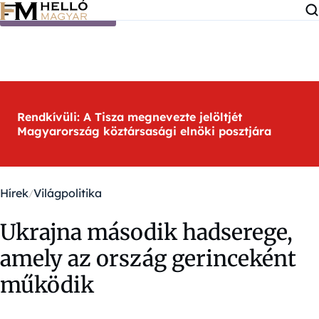
Ugrás a tartalomra
Rendkívüli: A Tisza megnevezte jelöltjét
Magyarország köztársasági elnöki posztjára
Hírek
Világpolitika
Ukrajna második hadserege,
amely az ország gerinceként
működik