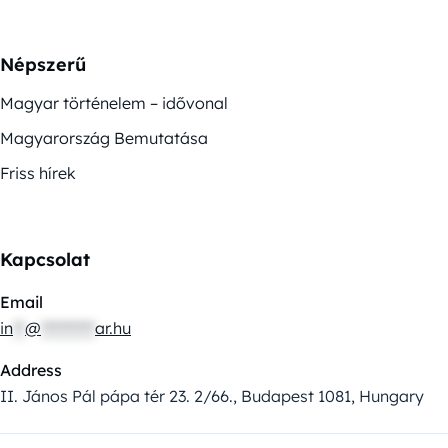
Népszerű
Magyar történelem – idővonal
Magyarország Bemutatása
Friss hírek
Kapcsolat
Email
in
**
@
*********
ar.hu
Address
II. János Pál pápa tér 23. 2/66., Budapest 1081, Hungary