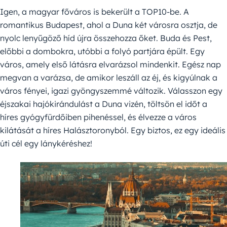
Igen, a magyar főváros is bekerült a TOP10-be. A
romantikus Budapest, ahol a Duna két városra osztja, de
nyolc lenyűgöző híd újra összehozza őket. Buda és Pest,
előbbi a dombokra, utóbbi a folyó partjára épült. Egy
város, amely első látásra elvarázsol mindenkit. Egész nap
megvan a varázsa, de amikor leszáll az éj, és kigyúlnak a
város fényei, igazi gyöngyszemmé változik. Válasszon egy
éjszakai hajókirándulást a Duna vizén, töltsön el időt a
híres gyógyfürdőiben pihenéssel, és élvezze a város
kilátását a híres Halásztoronyból. Egy biztos, ez egy ideális
úti cél egy lánykéréshez!