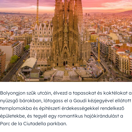
Bolyongjon szűk utcáin, élvezd a tapasokat és koktélokat a
nyüzsgő bárokban, látogass el a Gaudi kézjegyével ellátott
templomokba és építészeti érdekességekkel rendelkező
épületekbe, és tegyél egy romantikus hajókirándulást a
Parc de la Ciutadella parkban.