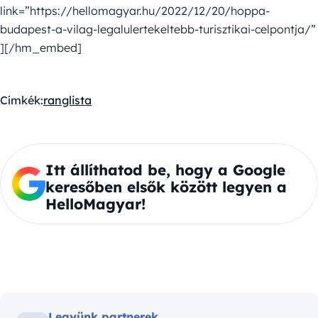
link=”https://hellomagyar.hu/2022/12/20/hoppa-
budapest-a-vilag-legalulertekeltebb-turisztikai-celpontja/”
][/hm_embed]
Címkék:
ranglista
Itt állíthatod be, hogy a Google
keresőben elsők között legyen a
HelloMagyar!
Legyünk partnerek