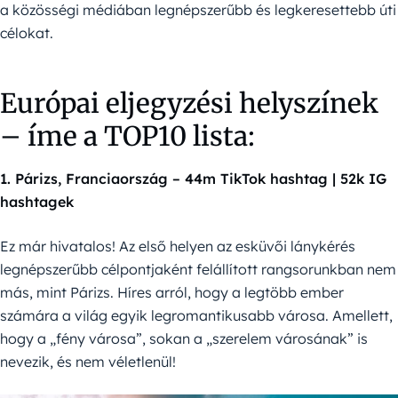
a közösségi médiában legnépszerűbb és legkeresettebb úti
célokat.
Európai eljegyzési helyszínek
– íme a TOP10 lista:
1. Párizs, Franciaország – 44m TikTok hashtag | 52k IG
hashtagek
Ez már hivatalos! Az első helyen az esküvői lánykérés
legnépszerűbb célpontjaként felállított rangsorunkban nem
más, mint Párizs. Híres arról, hogy a legtöbb ember
számára a világ egyik legromantikusabb városa. Amellett,
hogy a „fény városa”, sokan a „szerelem városának” is
nevezik, és nem véletlenül!