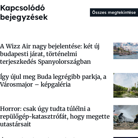
Kapcsolódó
Összes megtekintése
bejegyzések
A Wizz Air nagy bejelentése: két új
budapesti járat, történelmi
terjeszkedés Spanyolországban
Így újul meg Buda legrégibb parkja, a
Városmajor – képgaléria
Horror: csak úgy tudta túlélni a
repülőgép-katasztrófát, hogy megette
utastársait