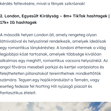
kérdés feltevésére, mivel a fények szikráznak!
2. London, Egyesült Királyság – 8m+ TikTok hashtagek |
17k+ IG hashtagek
A második helyen London áll, amely rengeteg olyan
látnivalóval és helyszínnel rendelkezik, amelyek ideálisak
egy romantikus lánykéréshez. A londoni éttermek a világ
legjobbjai közé tartoznak, amelyek többsége kiválóan
alkalmas egy meghitt, romantikus vacsora helyszínéül. Az
angol főváros mesebeli parkjai és kertjei varázslatos és
felejthetetlen pillanatokat teremthetnek mindkettőtök
számára. Tegyen egy hajókirándulást a Temzén, vagy
esetleg fedezze fel Notting Hill nyüzsgő piacait és
fantasztikus ételeit.