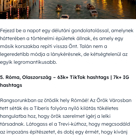
Fejezd be a napot egy délutáni gondolatolással, amelynek
hátterében a történelmi épületek állnak, és amely egy
másik korszakba repíti vissza Önt. Talán nem a
legeredetibb módja a lánykérésnek, de kétségtelenül az
egyik legromantikusabb.
5. Róma, Olaszország – 63k+ TikTok hashtags | 7k+ IG
hashtags
Rangsorunkban az ötödik hely Rómáé! Az Örök Városban
tett séták és a Tiberis folyóra nyíló kilátás tökéletes
hangulatba hoz, hogy örök szerelmet ígérj a lelki
társadnak. Látogass el a Trevi-kúthoz, hogy megcsodáld
az impozáns építészetet, és dobj egy érmét, hogy kívánj