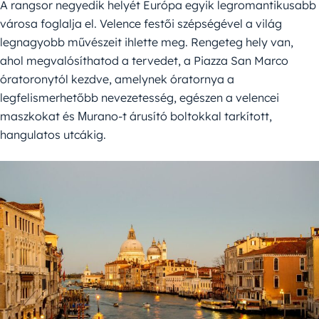
A rangsor negyedik helyét Európa egyik legromantikusabb
városa foglalja el. Velence festői szépségével a világ
legnagyobb művészeit ihlette meg. Rengeteg hely van,
ahol megvalósíthatod a tervedet, a Piazza San Marco
óratoronytól kezdve, amelynek óratornya a
legfelismerhetőbb nevezetesség, egészen a velencei
maszkokat és Μurano-t árusító boltokkal tarkított,
hangulatos utcákig.