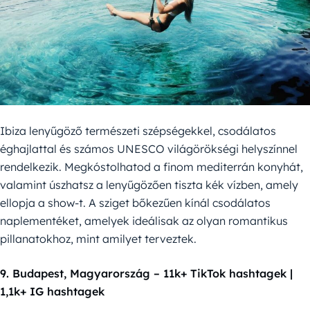
Ibiza lenyűgöző természeti szépségekkel, csodálatos
éghajlattal és számos UNESCO világörökségi helyszínnel
rendelkezik. Megkóstolhatod a finom mediterrán konyhát,
valamint úszhatsz a lenyűgözően tiszta kék vízben, amely
ellopja a show-t. A sziget bőkezűen kínál csodálatos
naplementéket, amelyek ideálisak az olyan romantikus
pillanatokhoz, mint amilyet terveztek.
9. Budapest, Magyarország – 11k+ TikTok hashtagek |
1,1k+ IG hashtagek