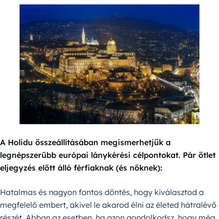
A Holidu összeállításában megismerhetjük a
legnépszerűbb európai lánykérési célpontokat. Pár ötlet
eljegyzés előtt álló férfiaknak (és nőknek):
Hatalmas és nagyon fontos döntés, hogy kiválasztod a
megfelelő embert, akivel le akarod élni az életed hátralévő
részét. Abban az esetben, ha azon gondolkodsz, hogy még