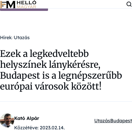
Ugrás a tartalomra
Hírek
Utazás
Ezek a legkedveltebb
helyszínek lánykérésre,
Budapest is a legnépszerűbb
európai városok között!
Kató Alpár
Utazás
Budapest
Kategóriák:
Közzétéve:
2023.02.14.