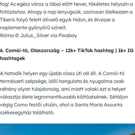
fog! Az egész város a lábai előtt hever, tökéletes helyszín a
fotózáshoz. Ahogy a nap lenyugszik, szorosan ölelkezzen a
Tiberis folyó felett átívelő egyik hídon, és élvezze a
naplemente gyönyörű színeit.
Róma © Julius_Silver via Pixabay
6. Comói-tó, Olaszország – 12k+ TikTok hashtag | 1k+ IG
hashtagek
A hatodik helyen egy újabb olasz úti cél áll. A Comói-tó
természeti szépsége, idilli hangulata és nyugalma csak
néhány olyan tulajdonság, ami miatt valaki ezt a helyet
választja élete legromantikusabb költözésének. Sétáljon
végig Como festői utcáin, ahol a Santa Maria Assunta
székesegyház található.