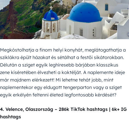
Megkóstolhatja a finom helyi konyhát, meglátogathatja a
sziklákra épült házakat és sétálhat a festői sikátorokban.
Délután a sziget egyik leghíresebb bárjában klasszikus
zene kíséretében élvezheti a koktélját. A naplemente ideje
már majdnem elérkezett! Mi lehetne tehát jobb, mint
naplementekor egy eldugott tengerparton vagy a sziget
egyik erkélyén feltenni életed legfontosabb kérdését?
4. Velence, Olaszország – 286k TikTok hashtags | 6k+ IG
hashtags