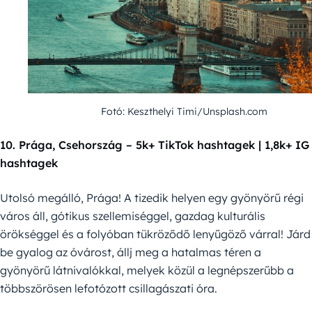
Fotó: Keszthelyi Timi/Unsplash.com
10. Prága, Csehország – 5k+ TikTok hashtagek | 1,8k+ IG
hashtagek
Utolsó megálló, Prága! A tizedik helyen egy gyönyörű régi
város áll, gótikus szellemiséggel, gazdag kulturális
örökséggel és a folyóban tükröződő lenyűgöző várral! Járd
be gyalog az óvárost, állj meg a hatalmas téren a
gyönyörű látnivalókkal, melyek közül a legnépszerűbb a
többszörösen lefotózott csillagászati óra.