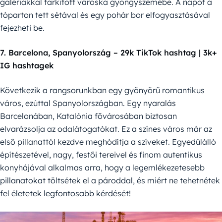
galériákkal tarkított városka gyöngyszemébe. A napot a
tóparton tett sétával és egy pohár bor elfogyasztásával
fejezheti be.
7. Barcelona, Spanyolország – 29k TikTok hashtag | 3k+
IG hashtagek
Következik a rangsorunkban egy gyönyörű romantikus
város, ezúttal Spanyolországban. Egy nyaralás
Barcelonában, Katalónia fővárosában biztosan
elvarázsolja az odalátogatókat. Ez a színes város már az
első pillanattól kezdve meghódítja a szíveket. Egyedülálló
építészetével, nagy, festői tereivel és finom autentikus
konyhájával alkalmas arra, hogy a legemlékezetesebb
pillanatokat töltsétek el a pároddal, és miért ne tehetnétek
fel életetek legfontosabb kérdését!