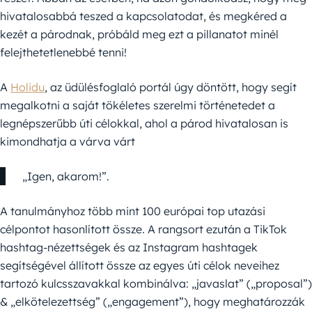
hivatalosabbá teszed a kapcsolatodat, és megkéred a
kezét a párodnak, próbáld meg ezt a pillanatot minél
felejthetetlenebbé tenni!
A
Holidu
, az üdülésfoglaló portál úgy döntött, hogy segít
megalkotni a saját tökéletes szerelmi történetedet a
legnépszerűbb úti célokkal, ahol a párod hivatalosan is
kimondhatja a várva várt
„Igen, akarom!”.
A tanulmányhoz több mint 100 európai top utazási
célpontot hasonlított össze. A rangsort ezután a TikTok
hashtag-nézettségek és az Instagram hashtagek
segítségével állított össze az egyes úti célok neveihez
tartozó kulcsszavakkal kombinálva: „javaslat” („proposal”)
& „elkötelezettség” („engagement”), hogy meghatározzák