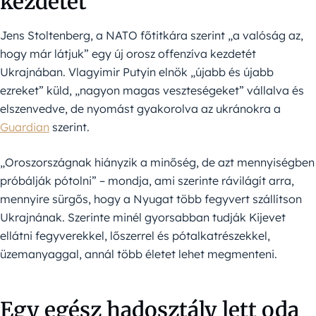
kezdetét
Jens Stoltenberg, a NATO főtitkára szerint „a valóság az,
hogy már látjuk” egy új orosz offenzíva kezdetét
Ukrajnában. Vlagyimir Putyin elnök „újabb és újabb
ezreket” küld, „nagyon magas veszteségeket” vállalva és
elszenvedve, de nyomást gyakorolva az ukránokra a
Guardian
szerint.
„Oroszországnak hiányzik a minőség, de azt mennyiségben
próbálják pótolni” – mondja, ami szerinte rávilágít arra,
mennyire sürgős, hogy a Nyugat több fegyvert szállítson
Ukrajnának. Szerinte minél gyorsabban tudják Kijevet
ellátni fegyverekkel, lőszerrel és pótalkatrészekkel,
üzemanyaggal, annál több életet lehet megmenteni.
Egy egész hadosztály lett oda