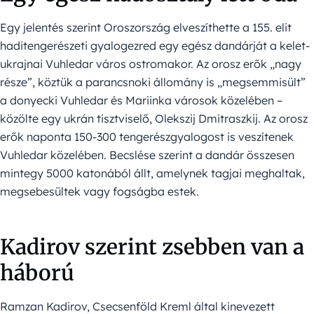
Egy jelentés szerint Oroszország elveszíthette a 155. elit
haditengerészeti gyalogezred egy egész dandárját a kelet-
ukrajnai Vuhledar város ostromakor. Az orosz erők „nagy
része”, köztük a parancsnoki állomány is „megsemmisült”
a donyecki Vuhledar és Mariinka városok közelében –
közölte egy ukrán tisztviselő, Olekszij Dmitraszkij. Az orosz
erők naponta 150-300 tengerészgyalogost is veszítenek
Vuhledar közelében. Becslése szerint a dandár összesen
mintegy 5000 katonából állt, amelynek tagjai meghaltak,
megsebesültek vagy fogságba estek.
Kadirov szerint zsebben van a
háború
Ramzan Kadirov, Csecsenföld Kreml által kinevezett