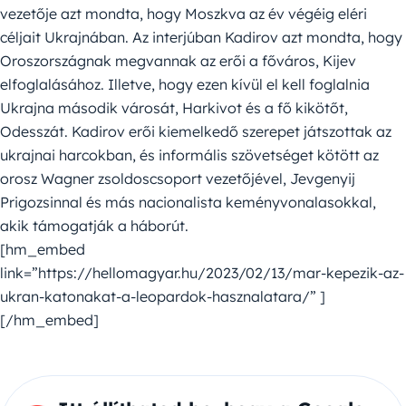
vezetője azt mondta, hogy Moszkva az év végéig eléri
céljait Ukrajnában. Az interjúban Kadirov azt mondta, hogy
Oroszországnak megvannak az erői a főváros, Kijev
elfoglalásához. Illetve, hogy ezen kívül el kell foglalnia
Ukrajna második városát, Harkivot és a fő kikötőt,
Odesszát. Kadirov erői kiemelkedő szerepet játszottak az
ukrajnai harcokban, és informális szövetséget kötött az
orosz Wagner zsoldoscsoport vezetőjével, Jevgenyij
Prigozsinnal és más nacionalista keményvonalasokkal,
akik támogatják a háborút.
[hm_embed
link=”https://hellomagyar.hu/2023/02/13/mar-kepezik-az-
ukran-katonakat-a-leopardok-hasznalatara/” ]
[/hm_embed]