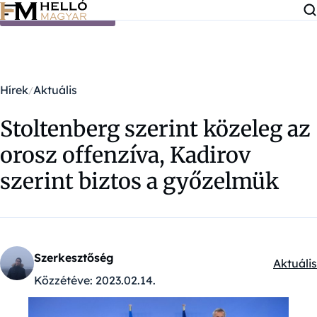
Ugrás a tartalomra
Hírek
Aktuális
Stoltenberg szerint közeleg az
orosz offenzíva, Kadirov
szerint biztos a győzelmük
Szerkesztőség
Aktuális
Kategór
Közzétéve:
2023.02.14.