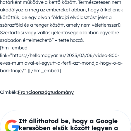
határként működve a kettő között. Természetesen nem
akadályozta meg az embereket abban, hogy átkeljenek
közöttük, de egy olyan földrajzi elválasztást jelez a
szárazföld és a tenger között, amely nem véletlenszerű.
Szertartási vagy vallási jelentősége azonban egyelőre
szabadon értelmezhető” – tette hozzá.
[hm_embed
link=”https://hellomagyar.hu/2023/03/06/video-800-
eves-mumiaval-el-egyutt-a-ferfi-azt-mondja-hogy-o-a-
baratnoje/” ][/hm_embed]
Címkék:
Franciaország
tudomány
Itt állíthatod be, hogy a Google
keresőben elsők között legyen a