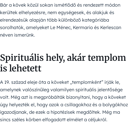
Bár a kövek közül sokan ismétlődő és rendezett módon
kerültek elhelyezésre, nem egységesek, és alakjuk és
elrendezésük alapján több különböző kategóriába
sorolhatók, amelyeket Le Ménec, Kermario és Kerlescan
néven ismerünk.
Spirituális hely, akár templom
is lehetett
A 19. század eleje óta a köveket „templomként” írják le,
amelynek valószínűleg valamilyen spirituális jelentősége
volt. Még azt is megpróbálták bizonyítani, hogy a köveket
úgy helyezték el, hogy azok a csillagokhoz és a bolygókhoz
igazodjanak, de ezek a hipotézisek megdőltek. Még ma
sincs széles körben elfogadott elmélet a céljukról.