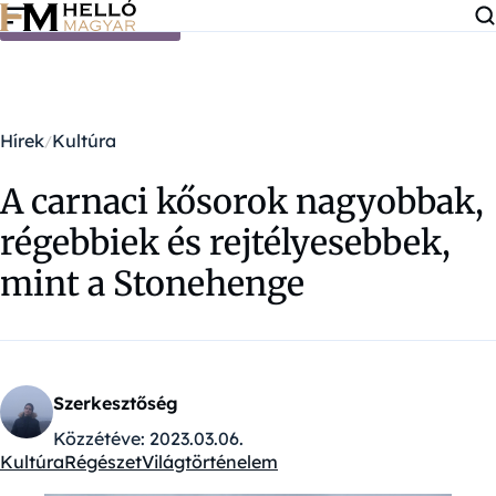
Ugrás a tartalomra
Hírek
Kultúra
A carnaci kősorok nagyobbak,
régebbiek és rejtélyesebbek,
mint a Stonehenge
Szerkesztőség
Közzétéve:
2023.03.06.
Kultúra
Régészet
Világtörténelem
Kategóriák: