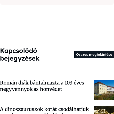
Kapcsolódó
Összes megtekintése
bejegyzések
Román diák bántalmazta a 103 éves
negyvennyolcas honvédet
A dinoszauruszok korát csodálhatjuk