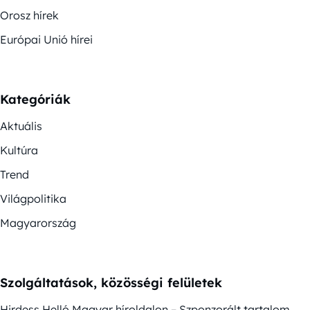
Orosz hírek
Európai Unió hírei
Kategóriák
Aktuális
Kultúra
Trend
Világpolitika
Magyarország
Szolgáltatások, közösségi felületek
Hirdess Helló Magyar híroldalon – Szponzorált tartalom,