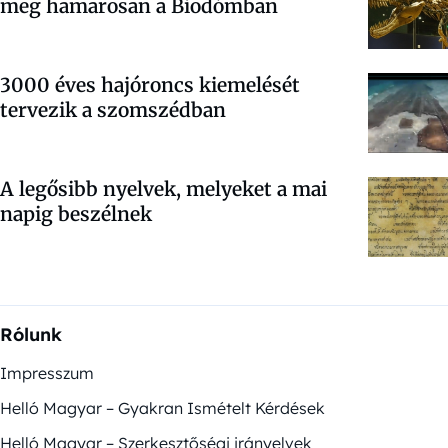
meg hamarosan a Biodómban
3000 éves hajóroncs kiemelését
tervezik a szomszédban
A legősibb nyelvek, melyeket a mai
napig beszélnek
Rólunk
Impresszum
Helló Magyar – Gyakran Ismételt Kérdések
Helló Magyar – Szerkesztőségi irányelvek