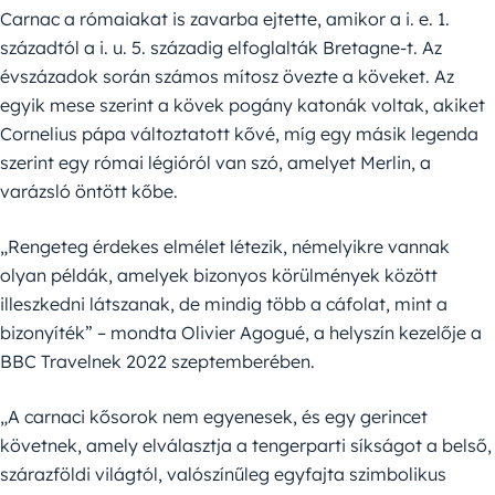
Carnac a rómaiakat is zavarba ejtette, amikor a i. e. 1.
századtól a i. u. 5. századig elfoglalták Bretagne-t. Az
évszázadok során számos mítosz övezte a köveket. Az
egyik mese szerint a kövek pogány katonák voltak, akiket
Cornelius pápa változtatott kővé, míg egy másik legenda
szerint egy római légióról van szó, amelyet Merlin, a
varázsló öntött kőbe.
„Rengeteg érdekes elmélet létezik, némelyikre vannak
olyan példák, amelyek bizonyos körülmények között
illeszkedni látszanak, de mindig több a cáfolat, mint a
bizonyíték” – mondta Olivier Agogué, a helyszín kezelője a
BBC Travelnek 2022 szeptemberében.
„A carnaci kősorok nem egyenesek, és egy gerincet
követnek, amely elválasztja a tengerparti síkságot a belső,
szárazföldi világtól, valószínűleg egyfajta szimbolikus