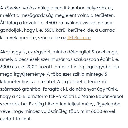
A köveket valószínűleg a neolitikumban helyezték el,
mielőtt a mezőgazdaság megjelent volna a területen.
Állítólag a kövek i. e. 4500-ra nyúlnak vissza, de úgy
gondolják, hogy i. e. 3300 körül kerültek ide, a Carnac
környéki mezőre, számol be az
IFLScience
.
Akárhogy is, ez régebbi, mint a dél-angliai Stonehenge,
amely a becslések szerint számos szakaszban épült i. e.
3000 és i. e. 2000 között. Emellett világ legnagyobb ősi
megalitgyűjteménye. A több ezer szikla mintegy 3
kilométer hosszan terül el. A legtöbbet a területről
származó gránitból faragták ki, de néhányat úgy tűnik,
hogy a 40 kilométerre fekvő keleti Le Manio kőbányáiból
szereztek be. Ez elég hihetetlen teljesítmény, figyelembe
véve, hogy mindez valószínűleg több mint 6000 évvel
ezelőtt történt.