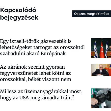
Kapcsolódó
Összes megtekintése
bejegyzések
Egy izraeli-török gázvezeték is
lehetőségeket tartogat az oroszoktól
szabadulni akaró Európának
Az ukránok szerint gyorsan
fegyverszünetet lehet kötni az
oroszokkal, békét viszont nem
Mi lesz az üzemanyagárakkal most,
hogy az USA megtámadta Iránt?