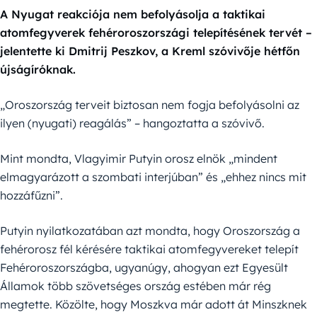
A Nyugat reakciója nem befolyásolja a taktikai
atomfegyverek fehéroroszországi telepítésének tervét –
jelentette ki Dmitrij Peszkov, a Kreml szóvivője hétfőn
újságíróknak.
„Oroszország terveit biztosan nem fogja befolyásolni az
ilyen (nyugati) reagálás” – hangoztatta a szóvivő.
Mint mondta, Vlagyimir Putyin orosz elnök „mindent
elmagyarázott a szombati interjúban” és „ehhez nincs mit
hozzáfűzni”.
Putyin nyilatkozatában azt mondta, hogy Oroszország a
fehérorosz fél kérésére taktikai atomfegyvereket telepít
Fehéroroszországba, ugyanúgy, ahogyan ezt Egyesült
Államok több szövetséges ország estében már rég
megtette. Közölte, hogy Moszkva már adott át Minszknek