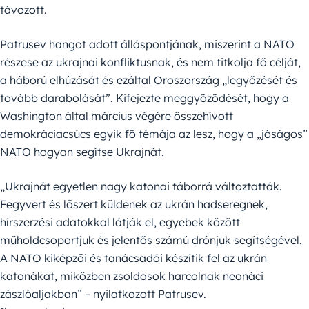
távozott.
Patrusev hangot adott álláspontjának, miszerint a NATO
részese az ukrajnai konfliktusnak, és nem titkolja fő célját,
a háború elhúzását és ezáltal Oroszország „legyőzését és
tovább darabolását”. Kifejezte meggyőződését, hogy a
Washington által március végére összehívott
demokráciacsúcs egyik fő témája az lesz, hogy a „jóságos”
NATO hogyan segítse Ukrajnát.
„Ukrajnát egyetlen nagy katonai táborrá változtatták.
Fegyvert és lőszert küldenek az ukrán hadseregnek,
hírszerzési adatokkal látják el, egyebek között
műholdcsoportjuk és jelentős számú drónjuk segítségével.
A NATO kiképzői és tanácsadói készítik fel az ukrán
katonákat, miközben zsoldosok harcolnak neonáci
zászlóaljakban” – nyilatkozott Patrusev.