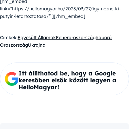
[hm_embed
link=”https://hellomagyar.hu/2023/03/27/igy-nezne-ki-
putyin-letartoztatasa/” ][/hm_embed]
Címkék:
Egyesült Államok
Fehéroroszország
háború
Oroszország
Ukrajna
Itt állíthatod be, hogy a Google
keresőben elsők között legyen a
HelloMagyar!