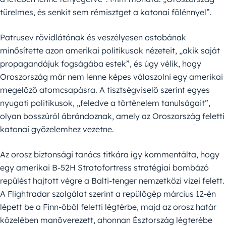
türelmes, és senkit sem rémisztget a katonai fölénnyel”.
Patrusev rövidlátónak és veszélyesen ostobának
minősítette azon amerikai politikusok nézeteit, „akik saját
propagandájuk fogságába estek”, és úgy vélik, hogy
Oroszország már nem lenne képes válaszolni egy amerikai
megelőző atomcsapásra. A tisztségviselő szerint egyes
nyugati politikusok, „feledve a történelem tanulságait”,
olyan bosszúról ábrándoznak, amely az Oroszország feletti
katonai győzelemhez vezetne.
Az orosz biztonsági tanács titkára így kommentálta, hogy
egy amerikai B-52H Stratofortress stratégiai bombázó
repülést hajtott végre a Balti-tenger nemzetközi vizei felett.
A Flightradar szolgálat szerint a repülőgép március 12-én
lépett be a Finn-öböl feletti légtérbe, majd az orosz határ
közelében manőverezett, ahonnan Észtország légterébe