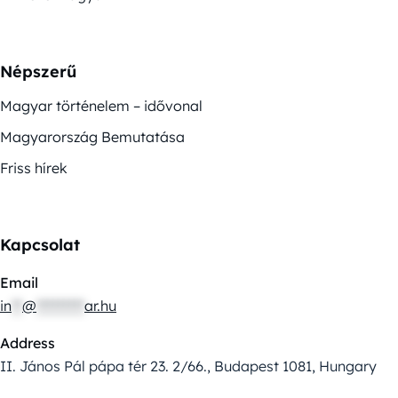
Népszerű
Magyar történelem – idővonal
Magyarország Bemutatása
Friss hírek
Kapcsolat
Email
in
**
@
*********
ar.hu
Address
II. János Pál pápa tér 23. 2/66., Budapest 1081, Hungary