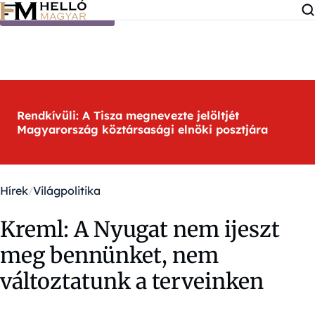
Ugrás a tartalomra
Rendkívüli: A Tisza megnevezte jelöltjét
Magyarország köztársasági elnöki posztjára
Hírek
Világpolitika
Kreml: A Nyugat nem ijeszt
meg bennünket, nem
változtatunk a terveinken