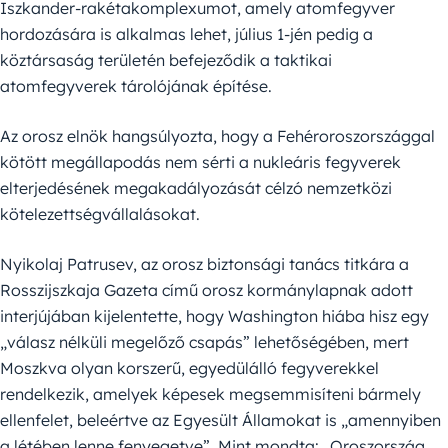
Iszkander-rakétakomplexumot, amely atomfegyver
hordozására is alkalmas lehet, július 1-jén pedig a
köztársaság területén befejeződik a taktikai
atomfegyverek tárolójának építése.
Az orosz elnök hangsúlyozta, hogy a Fehéroroszországgal
kötött megállapodás nem sérti a nukleáris fegyverek
elterjedésének megakadályozását célzó nemzetközi
kötelezettségvállalásokat.
Nyikolaj Patrusev, az orosz biztonsági tanács titkára a
Rosszijszkaja Gazeta című orosz kormánylapnak adott
interjújában kijelentette, hogy Washington hiába hisz egy
„válasz nélküli megelőző csapás” lehetőségében, mert
Moszkva olyan korszerű, egyedülálló fegyverekkel
rendelkezik, amelyek képesek megsemmisíteni bármely
ellenfelet, beleértve az Egyesült Államokat is „amennyiben
a létében lenne fenyegetve”. Mint mondta: „Oroszország