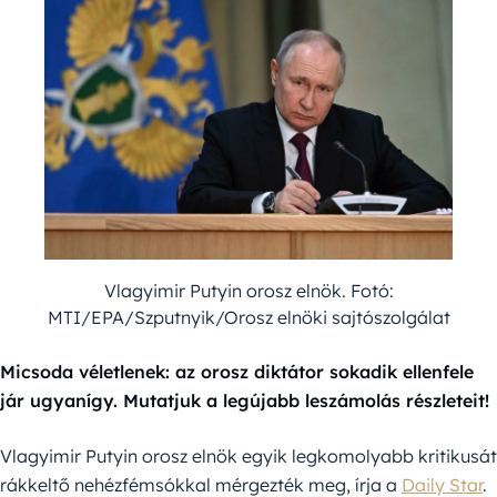
Vlagyimir Putyin orosz elnök. Fotó:
MTI/EPA/Szputnyik/Orosz elnöki sajtószolgálat
Micsoda véletlenek: az orosz diktátor sokadik ellenfele
jár ugyanígy. Mutatjuk a legújabb leszámolás részleteit!
Vlagyimir Putyin orosz elnök egyik legkomolyabb kritikusát
rákkeltő nehézfémsókkal mérgezték meg, írja a
Daily Star
.