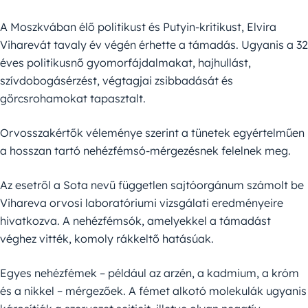
A Moszkvában élő politikust és Putyin-kritikust, Elvira
Viharevát tavaly év végén érhette a támadás. Ugyanis a 32
éves politikusnő gyomorfájdalmakat, hajhullást,
szívdobogásérzést, végtagjai zsibbadását és
görcsrohamokat tapasztalt.
Orvosszakértők véleménye szerint a tünetek egyértelműen
a hosszan tartó nehézfémsó-mérgezésnek felelnek meg.
Az esetről a Sota nevű független sajtóorgánum számolt be
Vihareva orvosi laboratóriumi vizsgálati eredményeire
hivatkozva. A nehézfémsók, amelyekkel a támadást
véghez vitték, komoly rákkeltő hatásúak.
Egyes nehézfémek – például az arzén, a kadmium, a króm
és a nikkel – mérgezőek. A fémet alkotó molekulák ugyanis