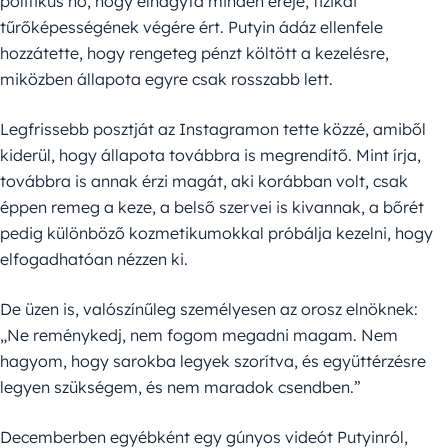
politikus nő, hogy elhagyta minden ereje, fizikai
tűrőképességének végére ért. Putyin ádáz ellenfele
hozzátette, hogy rengeteg pénzt költött a kezelésre,
miközben állapota egyre csak rosszabb lett.
Legfrissebb posztját az Instagramon tette közzé, amiből
kiderül, hogy állapota továbbra is megrendítő. Mint írja,
továbbra is annak érzi magát, aki korábban volt, csak
éppen remeg a keze, a belső szervei is kivannak, a bőrét
pedig különböző kozmetikumokkal próbálja kezelni, hogy
elfogadhatóan nézzen ki.
De üzen is, valószínűleg személyesen az orosz elnöknek:
„Ne reménykedj, nem fogom megadni magam. Nem
hagyom, hogy sarokba legyek szorítva, és együttérzésre
legyen szükségem, és nem maradok csendben.”
Decemberben egyébként egy gúnyos videót Putyinról,