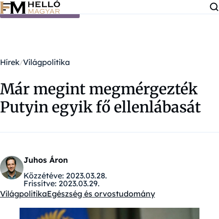
Ugrás a tartalomra
Hírek
Világpolitika
Már megint megmérgezték
Putyin egyik fő ellenlábasát
Juhos Áron
Közzétéve:
2023.03.28.
Frissítve:
2023.03.29.
Világpolitika
Egészség és orvostudomány
Kategóriák: