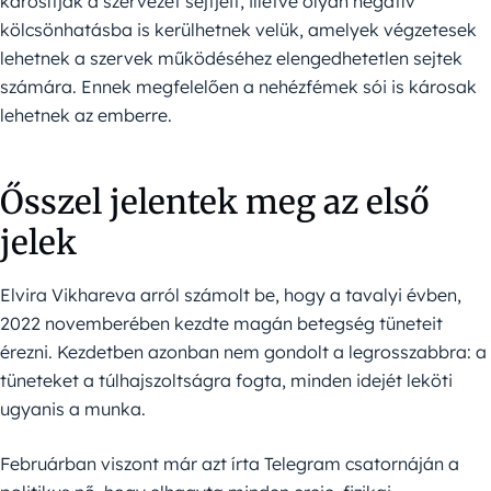
károsítják a szervezet sejtjeit, illetve olyan negatív
kölcsönhatásba is kerülhetnek velük, amelyek végzetesek
lehetnek a szervek működéséhez elengedhetetlen sejtek
számára. Ennek megfelelően a nehézfémek sói is károsak
lehetnek az emberre.
Ősszel jelentek meg az első
jelek
Elvira Vikhareva arról számolt be, hogy a tavalyi évben,
2022 novemberében kezdte magán betegség tüneteit
érezni. Kezdetben azonban nem gondolt a legrosszabbra: a
tüneteket a túlhajszoltságra fogta, minden idejét leköti
ugyanis a munka.
Februárban viszont már azt írta Telegram csatornáján a