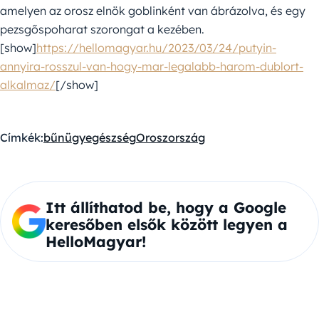
amelyen az orosz elnök goblinként van ábrázolva, és egy
pezsgőspoharat szorongat a kezében.
[show]
https://hellomagyar.hu/2023/03/24/putyin-
annyira-rosszul-van-hogy-mar-legalabb-harom-dublort-
alkalmaz/
[/show]
Címkék:
bűnügy
egészség
Oroszország
Itt állíthatod be, hogy a Google
keresőben elsők között legyen a
HelloMagyar!