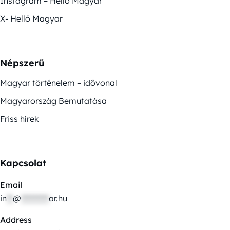
Instagram – Helló Magyar
X- Helló Magyar
Népszerű
Magyar történelem – idővonal
Magyarország Bemutatása
Friss hírek
Kapcsolat
Email
in
**
@
*********
ar.hu
Address