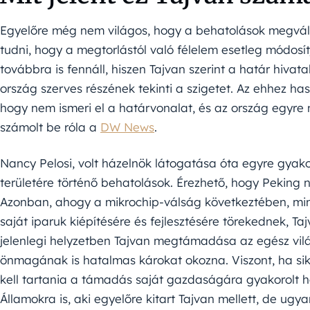
Egyelőre még nem világos, hogy a behatolások megvált
tudni, hogy a megtorlástól való félelem esetleg módosí
továbbra is fennáll, hiszen Tajvan szerint a határ hivata
ország szerves részének tekinti a szigetet. Az ehhez ha
hogy nem ismeri el a határvonalat, és az ország egyr
számolt be róla a
DW News
.
Nancy Pelosi, volt házelnök látogatása óta egyre gyako
területére történő behatolások. Érezhető, hogy Peking n
Azonban, ahogy a mikrochip-válság következtében, min
saját iparuk kiépítésére és fejlesztésére törekednek, T
jelenlegi helyzetben Tajvan megtámadása az egész vil
önmagának is hatalmas károkat okozna. Viszont, ha sike
kell tartania a támadás saját gazdaságára gyakorolt h
Államokra is, aki egyelőre kitart Tajvan mellett, de ug