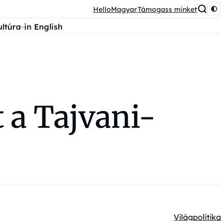
HelloMagyar
Támogass minket
ultúra
in English
t a Tajvani-
Világpolitika