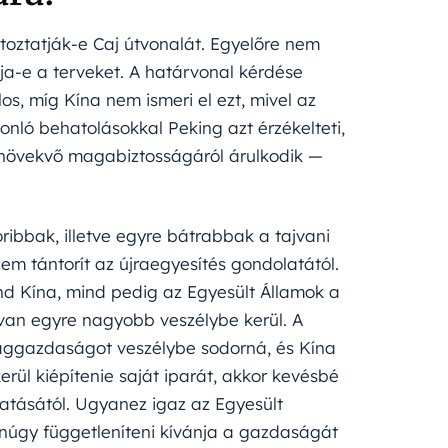
oztatják-e Caj útvonalát. Egyelőre nem
tja-e a terveket. A határvonal kérdése
los, míg Kína nem ismeri el ezt, mivel az
sonló behatolásokkal Peking azt érzékelteti,
e növekvő magabiztosságáról árulkodik —
ribbak, illetve egyre bátrabbak a tajvani
em tántorít az újraegyesítés gondolatától.
d Kína, mind pedig az Egyesült Államok a
ajvan egyre nagyobb veszélybe kerül. A
ággazdaságot veszélybe sodorná, és Kína
rül kiépítenie saját iparát, akkor kevésbé
atásától. Ugyanez igaz az Egyesült
yanúgy függetleníteni kívánja a gazdaságát