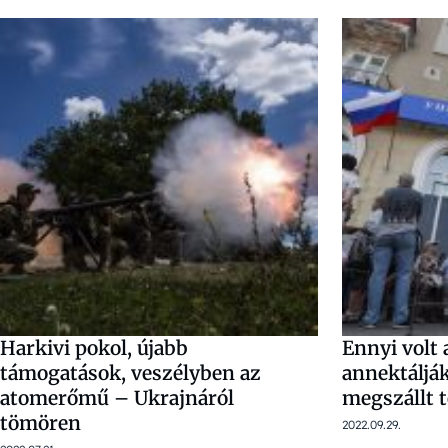
Harkivi pokol, újabb
Ennyi volt 
támogatások, veszélyben az
annektálják
atomerőmű – Ukrajnáról
megszállt t
tömören
2022.09.29.