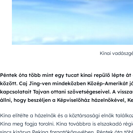
Kínai vadászgé
Péntek óta több mint egy tucat kínai repülő lépte át 
között. Caj Jing-ven mindeközben Közép-Amerikát já
kapcsolatait Tajvan ottani szövetségeseivel. A viss
állni, hogy beszéljen a Képviselőház házelnökével, K
Kína elítélte a házelnök és a köztársasági elnök találko
Kína meg fogja torolni. Kína továbbra is elszakadó régi
sincs kizárva Peking forgatókönyvében. Péntek óta több