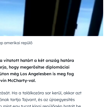
p amerikai repülő
a vitatott határt a két ország határa
rja, hogy megerősítse diplomáciai
zaúton még Los Angelesben is meg fog
evin McCharty-val.
zását. Ha a találkozóra sor kerül, akkor azt
ónak tartja Tajvant, és az újraegyesítés
 mint egy tucat kínai repülőgép hatolt be