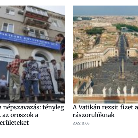
a népszavazás: tényleg
A Vatikán rezsit fizet a
 az oroszok a
rászorulóknak
erületeket
2022.11.08.