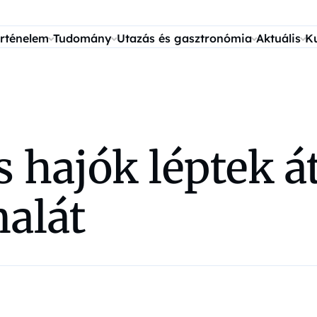
rténelem
Tudomány
Utazás és gasztronómia
Aktuális
K
s hajók léptek á
nalát