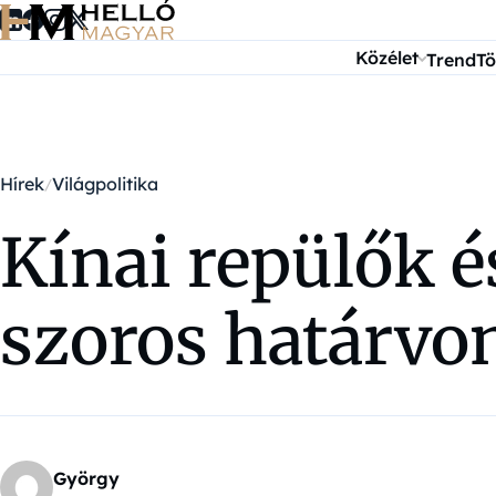
Ugrás a tartalomra
Közélet
Trend
Tö
Hírek
Világpolitika
Kínai repülők é
szoros határvo
György