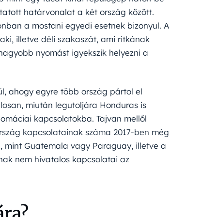
tatott határvonalat a két ország között.
zonban a mostani egyedi esetnek bizonyul. A
ki, illetve déli szakaszát, ami ritkának
 nagyobb nyomást igyekszik helyezni a
l, ahogy egyre több ország pártol el
alosan, miután legutoljára Honduras is
plomáciai kapcsolatokba. Tajvan mellől
tország kapcsolatainak száma 2017-ben még
ág, mint Guatemala vagy Paraguay, illetve a
nnak nem hivatalos kapcsolatai az
ára?