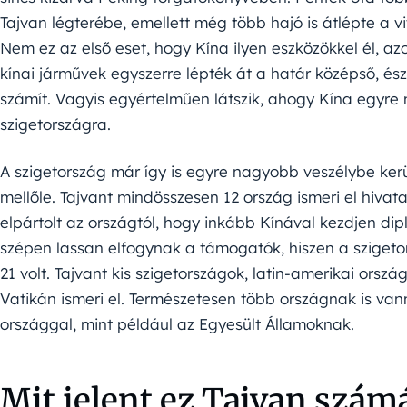
Tajvan légterébe, emellett még több hajó is átlépte a vi
Nem ez az első eset, hogy Kína ilyen eszközökkel él, a
kínai járművek egyszerre lépték át a határ középső, észa
számít. Vagyis egyértelműen látszik, ahogy Kína egyre
szigetországra.
A szigetország már így is egyre nagyobb veszélybe kerü
mellőle. Tajvant mindösszesen 12 ország ismeri el hivat
elpártolt az országtól, hogy inkább Kínával kezdjen di
szépen lassan elfogynak a támogatók, hiszen a szige
21 volt. Tajvant kis szigetországok, latin-amerikai orsz
Vatikán ismeri el. Természetesen több országnak is va
országgal, mint például az Egyesült Államoknak.
Mit jelent ez Tajvan szám