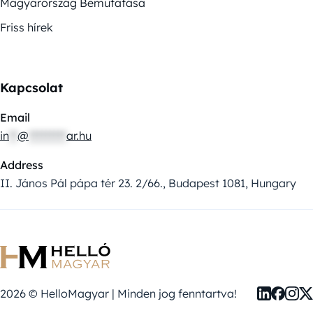
Magyarország Bemutatása
Friss hírek
Kapcsolat
Email
in
**
@
*********
ar.hu
Address
II. János Pál pápa tér 23. 2/66., Budapest 1081, Hungary
2026 © HelloMagyar | Minden jog fenntartva!