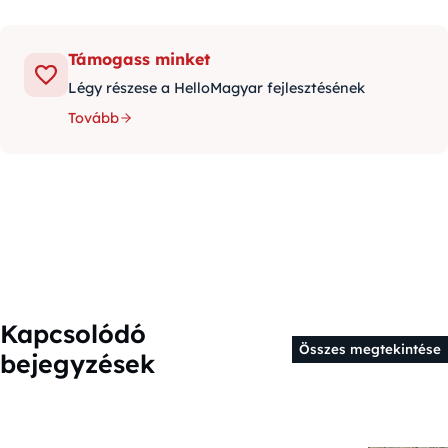
Támogass minket
Légy részese a HelloMagyar fejlesztésének
Tovább
Kapcsolódó
Összes megtekintése
bejegyzések