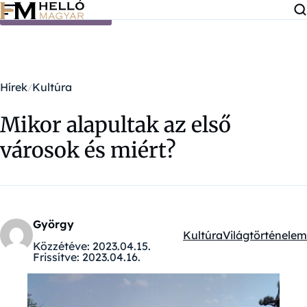
Ugrás a tartalomra
Hírek
Kultúra
Mikor alapultak az első
városok és miért?
György
Kultúra
Világtörténelem
Kategóriák:
Közzétéve:
2023.04.15.
Frissítve:
2023.04.16.