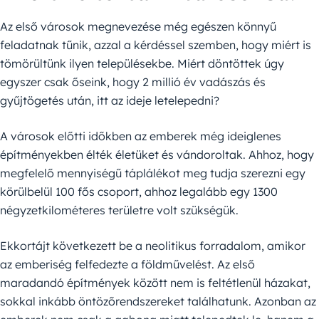
Az első városok megnevezése még egészen könnyű
feladatnak tűnik, azzal a kérdéssel szemben, hogy miért is
tömörültünk ilyen településekbe. Miért döntöttek úgy
egyszer csak őseink, hogy 2 millió év vadászás és
gyűjtögetés után, itt az ideje letelepedni?
A városok előtti időkben az emberek még ideiglenes
építményekben élték életüket és vándoroltak. Ahhoz, hogy
megfelelő mennyiségű táplálékot meg tudja szerezni egy
körülbelül 100 fős csoport, ahhoz legalább egy 1300
négyzetkilométeres területre volt szükségük.
Ekkortájt következett be a neolitikus forradalom, amikor
az emberiség felfedezte a földművelést. Az első
maradandó építmények között nem is feltétlenül házakat,
sokkal inkább öntözőrendszereket találhatunk. Azonban az