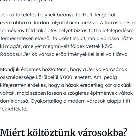
Jerikó tökéletes helynek bizonyult a Holt-tengertől
északabbra a Jordán folyótól nem messze. A források és a
termékeny föld tökéletes helyet biztosított a letelepedésre.
Természetesen először faluként indult, majd várossá nőtte
ki magát, amelyet megművelt földek vettek körül.
Ráadásul Jerikó városa erődítményekkel is el volt látva.
Mondjuk érdemes hozzá tenni, hogy a Jerikó városának
össznépessége körülbelül 3 000 lehetett. Ami pedig
kifejezetten érdekes, hogy a házak eredetileg kör alakúak
voltak, majd szépen lassan a szögletes építmények váltak
dominánssá. Gyakorlatilag a modern városok alapjait itt
fektették le.
Miért költöztünk városokba?