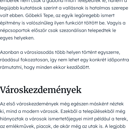
emberek nem csak a gabona miatt telepedtek le, hanem a
legújabb kutatások szerint a vallásnak is hatalmas szerepe
volt ebben. Göbekli Tepe, az egyik legöregebb ismert
építmény is valószínűleg ilyen funkciót töltött be. Vagyis a
népcsoportok először csak szezonálisan telepedtek le
egyes helyeken.
Azonban a városiasodás több helyen történt egyszerre,
ráadásul fokozatosan, így nem lehet egy konkrét időpontra
rámutatni, hogy minden ekkor kezdődött.
Városkezdemények
Az első városkezdemények még egészen másként néztek
ki, mind a modern városok. Ezekből a településekből még
hiányoztak a városok ismertetőjegyei mint például a terek,
az emlékművek, piacok, de akár még az utak is. A legjobb