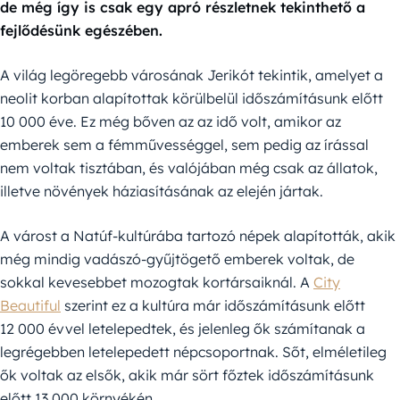
de még így is csak egy apró részletnek tekinthető a
fejlődésünk egészében.
A világ legöregebb városának Jerikót tekintik, amelyet a
neolit korban alapítottak körülbelül időszámításunk előtt
10 000 éve. Ez még bőven az az idő volt, amikor az
emberek sem a fémművességgel, sem pedig az írással
nem voltak tisztában, és valójában még csak az állatok,
illetve növények háziasításának az elején jártak.
A várost a Natúf-kultúrába tartozó népek alapították, akik
még mindig vadászó-gyűjtögető emberek voltak, de
sokkal kevesebbet mozogtak kortársaiknál. A
City
Beautiful
szerint ez a kultúra már időszámításunk előtt
12 000 évvel letelepedtek, és jelenleg ők számítanak a
legrégebben letelepedett népcsoportnak. Sőt, elméletileg
ők voltak az elsők, akik már sört főztek időszámításunk
előtt 13 000 környékén.