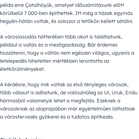
példa erre Çatalhöyük, amelyet időszámításunk előtt
körülbelül 7 000-ben építhettek. Itt még a házak egymás
hegyén-hátán voltak, és sokszor a tetőkön kellett sétálni.
A városiasodás hátterében több okot is találhatunk,
például a vallás és a mezőgazdaság. Bár érdemes
hozzátenni, hogy a váltás nem egészen világos, ugyanis a
letelepedés hihetetlen mértékben lerontotta az
életkörülményeket.
A kérdésre, hogy mik voltak az első tényleges városok,
több választ is adhatunk, de valószínűleg az Ur, Uruk, Eridu
hármasból valamelyik lehet a megfejtés. Ezeknek a
városoknak az alaprajzában már egyértelműen láthatóak
a várostervezés gyökerei és a tudatos építkezés.