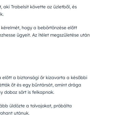
 aki Trabelsit követte az üzletből, és
k.
 kérelmét, hogy a bebörtönzése előtt
hesse ügyeit. Az ítélet megszületése után
 előtt a biztonsági őr kizavarta a későbbi
átták őt és egy bűntársát, amint drága
y doboz sört is felkapnak.
vább üldözte a tolvajokat, próbálta
rohant utánuk.