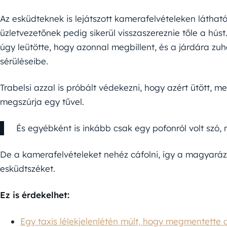
Az esküdteknek is lejátszott kamerafelvételeken látható
üzletvezetőnek pedig sikerül visszaszereznie tőle a húst. 
úgy leütötte, hogy azonnal megbillent, és a járdára zu
sérüléseibe.
Trabelsi azzal is próbált védekezni, hogy azért ütött, 
megszúrja egy tűvel.
És egyébként is inkább csak egy pofonról volt szó, m
De a kamerafelvételeket nehéz cáfolni, így a magyar
esküdtszéket.
Ez is érdekelhet:
Egy taxis lélekjelenlétén múlt, hogy megmentette 