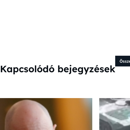
Össz
Kapcsolódó bejegyzések