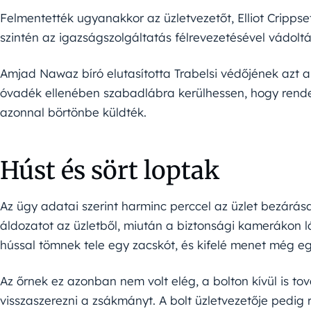
Felmentették ugyanakkor az üzletvezetőt, Elliot Crippset,
szintén az igazságszolgáltatás félrevezetésével vádoltá
Amjad Nawaz bíró elutasította Trabelsi védőjének azt a
óvadék ellenében szabadlábra kerülhessen, hogy rendez
azonnal börtönbe küldték.
Húst és sört loptak
Az ügy adatai szerint harminc perccel az üzlet bezárása
áldozatot az üzletből, miután a biztonsági kamerákon l
hússal tömnek tele egy zacskót, és kifelé menet még eg
Az őrnek ez azonban nem volt elég, a bolton kívül is to
visszaszerezni a zsákmányt. A bolt üzletvezetője pedig 