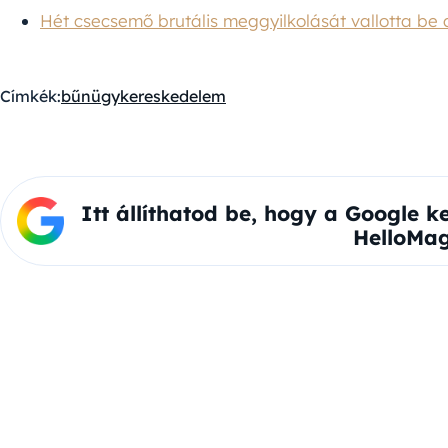
Hét csecsemő brutális meggyilkolását vallotta be 
Címkék:
bűnügy
kereskedelem
Itt állíthatod be, hogy a Google k
HelloMag