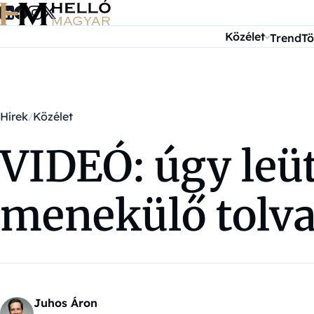
Ugrás a tartalomra
Közélet
Trend
Tö
Hírek
Közélet
VIDEÓ: úgy leüt
menekülő tolva
Juhos Áron