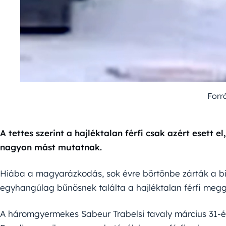
Forr
A tettes szerint a hajléktalan férfi csak azért esett e
nagyon mást mutatnak.
Hiába a magyarázkodás, sok évre börtönbe zárták a bi
egyhangúlag bűnösnek találta a hajléktalan férfi megg
A háromgyermekes Sabeur Trabelsi tavaly március 31-én