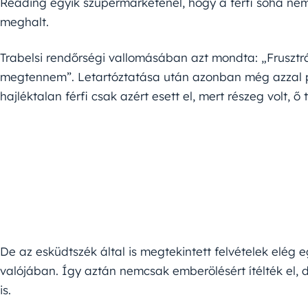
Reading egyik szupermarketénél, hogy a férfi soha nem 
meghalt.
Trabelsi rendőrségi vallomásában azt mondta: „Frusztrá
megtennem”. Letartóztatása után azonban még azzal p
hajléktalan férfi csak azért esett el, mert részeg volt, ő 
De az esküdtszék által is megtekintett felvételek elég e
valójában. Így aztán nemcsak emberölésért ítélték el, 
is.