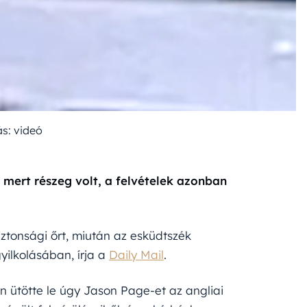
ás: videó
l, mert részeg volt, a felvételek azonban
ztonsági őrt, miután az esküdtszék
yilkolásában, írja a
Daily Mail
.
 ütötte le úgy Jason Page-et az angliai