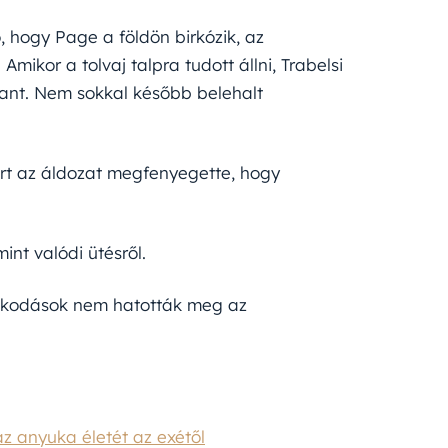
, hogy Page a földön birkózik, az
Amikor a tolvaj talpra tudott állni, Trabelsi
hant. Nem sokkal később belehalt
mert az áldozat megfenyegette, hogy
int valódi ütésről.
ázkodások nem hatották meg az
az anyuka életét az exétől