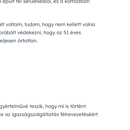
épült fel sérüléseiből, és a kórházban
lt voltam, tudom, hogy nem kellett volna
róbált védekezni, hogy az 51 éves
teljesen ártatlan.
gyértelművé teszik, hogy mi is történt
de az igazságszolgáltatás félrevezetéséért