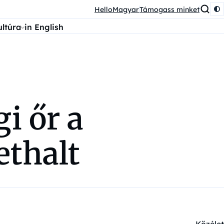
HelloMagyar
Támogass minket
ultúra
in English
i őr a
ethalt