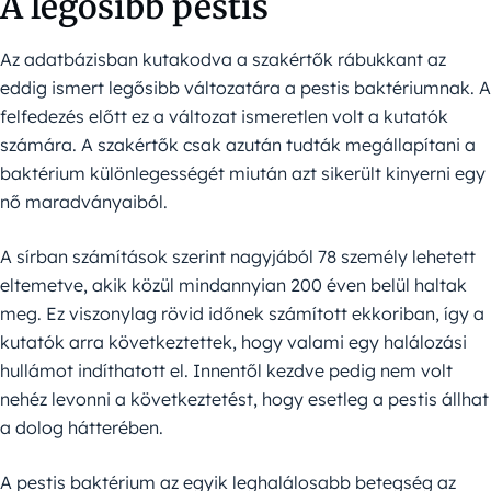
A legősibb pestis
Az adatbázisban kutakodva a szakértők rábukkant az
eddig ismert legősibb változatára a pestis baktériumnak. A
felfedezés előtt ez a változat ismeretlen volt a kutatók
számára. A szakértők csak azután tudták megállapítani a
baktérium különlegességét miután azt sikerült kinyerni egy
nő maradványaiból.
A sírban számítások szerint nagyjából 78 személy lehetett
eltemetve, akik közül mindannyian 200 éven belül haltak
meg. Ez viszonylag rövid időnek számított ekkoriban, így a
kutatók arra következtettek, hogy valami egy halálozási
hullámot indíthatott el. Innentől kezdve pedig nem volt
nehéz levonni a következtetést, hogy esetleg a pestis állhat
a dolog hátterében.
A pestis baktérium az egyik leghalálosabb betegség az