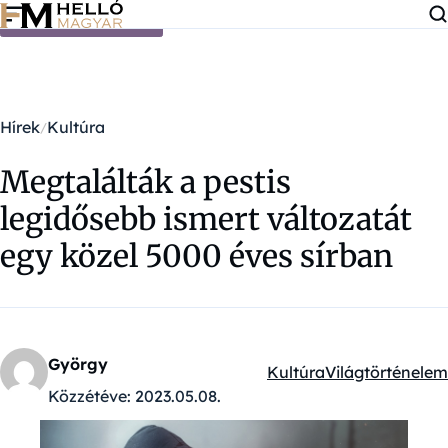
Ugrás a tartalomra
Hírek
Kultúra
Megtalálták a pestis
legidősebb ismert változatát
egy közel 5000 éves sírban
György
Kultúra
Világtörténelem
Kategóriák:
Közzétéve:
2023.05.08.