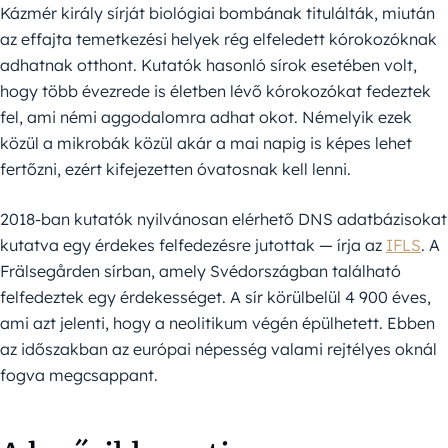
Kázmér király sírját biológiai bombának titulálták, miután
az effajta temetkezési helyek rég elfeledett kórokozóknak
adhatnak otthont. Kutatók hasonló sírok esetében volt,
hogy több évezrede is életben lévő kórokozókat fedeztek
fel, ami némi aggodalomra adhat okot. Némelyik ezek
közül a mikrobák közül akár a mai napig is képes lehet
fertőzni, ezért kifejezetten óvatosnak kell lenni.
2018-ban kutatók nyilvánosan elérhető DNS adatbázisokat
kutatva egy érdekes felfedezésre jutottak — írja az
IFLS
. A
Frälsegården sírban, amely Svédországban található
felfedeztek egy érdekességet. A sír körülbelül 4 900 éves,
ami azt jelenti, hogy a neolitikum végén épülhetett. Ebben
az időszakban az európai népesség valami rejtélyes oknál
fogva megcsappant.