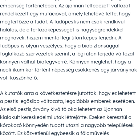
emberiség történetében. Az újonnan felfedezett változat
rendelkezett egy mutációval, amely lehetővé tette, hogy
megfertőzze a tüdőt. A tüdőpestis nem csak rendkívül
halálos, de a fertőzőképességét is nagyságrendekkel
megnöveli, hiszen innentől légi úton képes terjedni. A
tüdőpestis olyan veszélyes, hogy a biobiztonsággal
foglalkozó szervezetek szerint, a légi úton terjedő változat
könnyen válhat biofegyverré. Könnyen meglehet, hogy a
neolitikum kor történt népesség csökkenés egy járványnak
volt köszönhető.
A kutatók arra a következtetésre jutottak, hogy ez lehetett
a pestis legősibb változata, legalábbis emberek esetében.
Az első pestisjárvány kiváltó oka lehetett az újonnan
kialakult kereskedelmi utak létrejötte. Ezeken keresztül a
kórokozó könnyedén tudott utazni a nagyobb települések
között. Ez közvetlenül egybeesik a földművelés