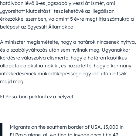
hatályban lévő 8-es jogszabály veszi át ismét, ami
„gyorsított kiutasítást” tesz lehetővé az illegálisan
érkezőkkel szemben, valamint 5 évre megtiltja számukra a
belépést az Egyesült Államokba.
A miniszter megismételte, hogy a határok nincsenek nyitva,
és a szabályváltozás után sem nyílnak meg. Ugyanakkor
kérdésre válaszolva elismerte, hogy a határon kaotikus
állapotok alakulhatnak ki, és hozzátette, hogy a kormány
intézkedéseinek működőképessége egy idő után látszik
majd meg.
El Paso-ban például ez a helyzet:
Migrants on the southern border of USA, 15,000 in
El Paso alone, all waiting to invade once title 42