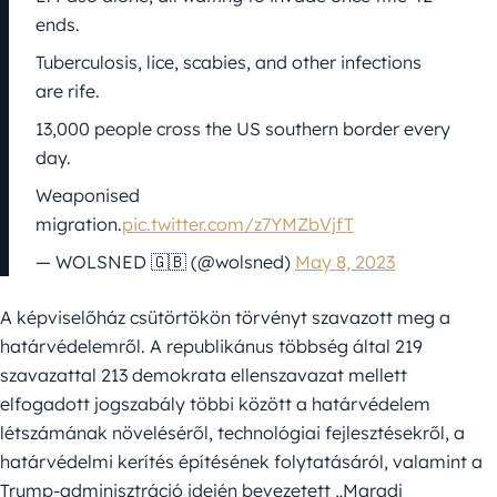
ends.
Tuberculosis, lice, scabies, and other infections
are rife.
13,000 people cross the US southern border every
day.
Weaponised
migration.
pic.twitter.com/z7YMZbVjfT
— WOLSNED 🇬🇧 (@wolsned)
May 8, 2023
A képviselőház csütörtökön törvényt szavazott meg a
határvédelemről. A republikánus többség által 219
szavazattal 213 demokrata ellenszavazat mellett
elfogadott jogszabály többi között a határvédelem
létszámának növeléséről, technológiai fejlesztésekről, a
határvédelmi kerítés építésének folytatásáról, valamint a
Trump-adminisztráció idején bevezetett „Maradj