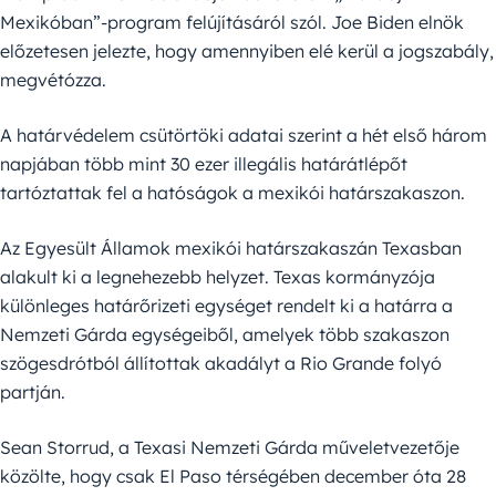
Mexikóban”-program felújításáról szól. Joe Biden elnök
előzetesen jelezte, hogy amennyiben elé kerül a jogszabály,
megvétózza.
A határvédelem csütörtöki adatai szerint a hét első három
napjában több mint 30 ezer illegális határátlépőt
tartóztattak fel a hatóságok a mexikói határszakaszon.
Az Egyesült Államok mexikói határszakaszán Texasban
alakult ki a legnehezebb helyzet. Texas kormányzója
különleges határőrizeti egységet rendelt ki a határra a
Nemzeti Gárda egységeiből, amelyek több szakaszon
szögesdrótból állítottak akadályt a Rio Grande folyó
partján.
Sean Storrud, a Texasi Nemzeti Gárda műveletvezetője
közölte, hogy csak El Paso térségében december óta 28