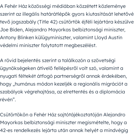
A Fehér Ház közösségi médiában közzétett közleménye
szerint az illegális határátlépők gyors kiutasítását lehetővé
tevő jogszabály (Title 42) csütörtök éjféli lejártára készülve
Joe Biden, Alejandro Mayorkas belbiztonsági miniszter,
Antony Blinken külügyminiszter, valamint Lloyd Austin
védelmi miniszter folytatott megbeszélést.
A rövid bejelentés szerint a találkozón a szövetségi
ügynökségeken átívelő fellépésről volt szó, valamint a
nyugati féltekét átfogó partnerségről annak érdekében,
hogy „humánus módon kezeljék a regionális migrációt a
szabályok végrehajtása, az elrettentés és a diplomácia
révén”.
Csütörtökön a Fehér Ház sajtótájékoztatóján Alejandro
Mayorkas belbiztonsági miniszter megismételte, hogy a
42-es rendelkezés lejárta után annak helyét a mindvégig