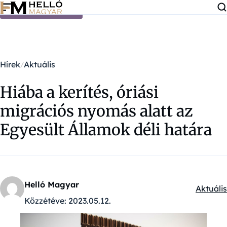
Ugrás a tartalomra
Hírek
Aktuális
Hiába a kerítés, óriási
migrációs nyomás alatt az
Egyesült Államok déli határa
Helló Magyar
Aktuális
Kategór
Közzétéve:
2023.05.12.