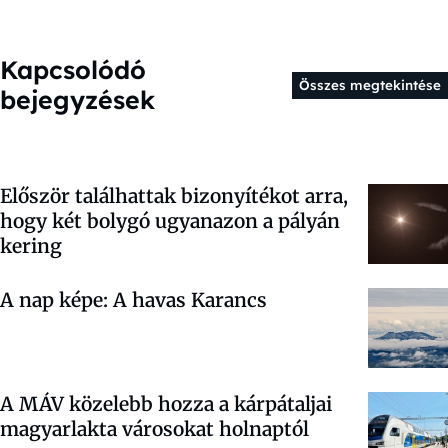
Kapcsolódó
Összes megtekintése
bejegyzések
Először találhattak bizonyítékot arra,
hogy két bolygó ugyanazon a pályán
kering
A nap képe: A havas Karancs
A MÁV közelebb hozza a kárpátaljai
magyarlakta városokat holnaptól