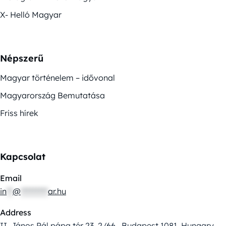
X- Helló Magyar
Népszerű
Magyar történelem – idővonal
Magyarország Bemutatása
Friss hírek
Kapcsolat
Email
in
**
@
*********
ar.hu
Address
II. János Pál pápa tér 23. 2/66., Budapest 1081, Hungary