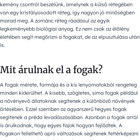
kemény csontról beszélünk, amelynek a külső rétegében
van egy kristályosodott réteg, így nagyon jó minőségben
marad meg. A zománc réteg ráadásul az egyik
legkeményebb biológiai anyag. Ez nem csak az élőlény
életében segít megőrizni a fogakat, de az elpusztulása után
is.
Mit árulnak el a fogak?
A fogak mérete, formája és a kis lenyomatokból rengeteg
minden kiderülhet. A kisebb, szögletes, sima fogak például
a növényevő állatoknak segítenek a különböző növények
őrlésében. Ezzel szemben az agyarszerű hegyes fogak
segítenek a préda levadászásában. Azonban a fogak arról
is árulkodnak, hogy egyes fajok hogyan fejlődtek. A
fogakon fellelhető apró változások segítenek feltérképezni