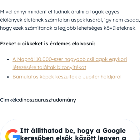
Mivel ennyi mindent el tudnak árulni a fogak egyes
élőlények életének számtalan aspektusáról, így nem csoda,
hogy ezek számítanak a legjobb lehetséges kövületeknek.
Ezeket a cikkeket is érdemes elolvasni:
A Napnál 10.000-szer nagyobb csillagok egykori
létezésére találtak bizonyítékot
Bámulatos képek készültek a Jupiter holdjáról
Címkék:
dinoszaurusz
tudomány
Itt állíthatod be, hogy a Google
keresőben elsők között legyen a