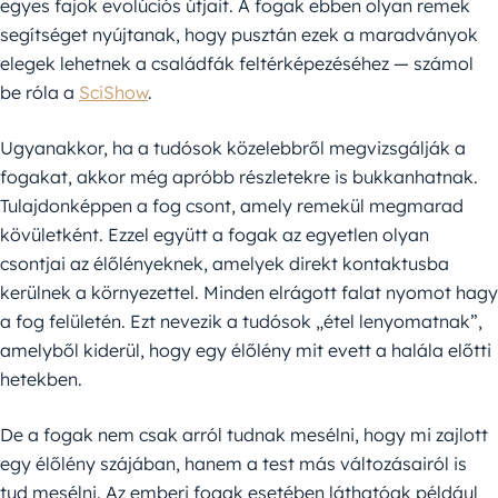
egyes fajok evolúciós útjait. A fogak ebben olyan remek
segítséget nyújtanak, hogy pusztán ezek a maradványok
elegek lehetnek a családfák feltérképezéséhez — számol
be róla a
SciShow
.
Ugyanakkor, ha a tudósok közelebbről megvizsgálják a
fogakat, akkor még apróbb részletekre is bukkanhatnak.
Tulajdonképpen a fog csont, amely remekül megmarad
kövületként. Ezzel együtt a fogak az egyetlen olyan
csontjai az élőlényeknek, amelyek direkt kontaktusba
kerülnek a környezettel. Minden elrágott falat nyomot hagy
a fog felületén. Ezt nevezik a tudósok „étel lenyomatnak”,
amelyből kiderül, hogy egy élőlény mit evett a halála előtti
hetekben.
De a fogak nem csak arról tudnak mesélni, hogy mi zajlott
egy élőlény szájában, hanem a test más változásairól is
tud mesélni. Az emberi fogak esetében láthatóak például