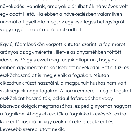
növekedési vonalak, amelyek elárulhatják hány éves volt
egy adott illető. Ha ebben a növekedésben valamilyen
anomália figyelhető meg, az egy esetleges betegségről
vagy egyéb problémáról árulkodhat.
Egy új főemlősökön végzett kutatás szerint, a fog méret
arányos az agymérettel, illetve az anyaméhben töltött
idővel is. Vagyis ezzel meg tudják állapítani, hogy az
emberi agy mérete mikor kezdett növekedni. Sőt a tűz- és
eszközhasználat is megjelenik a fogakon. Miután
elkezdtünk tüzet használni, a megpuhult húshoz nem volt
szükségünk nagy fogakra. A korai emberek még a fogukat
eszközként használták, például fafaragáshoz vagy
bizonyos dolgok megtartásához, ez pedig nyomot hagyott
a fogaikon. Ahogy elkezdtük a fogainkat kevésbé „extra
kézként” használni, úgy azok mérete is csökkent és
kevesebb szerep jutott nekik.