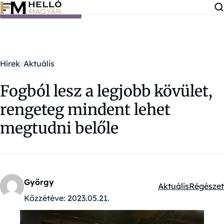
Ugrás a tartalomra
Hírek
Aktuális
Fogból lesz a legjobb kövület,
rengeteg mindent lehet
megtudni belőle
György
Aktuális
Régészet
Kategóriák:
Közzétéve:
2023.05.21.