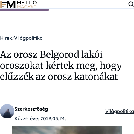
Ugrás a tartalomra
Hírek
Világpolitika
Az orosz Belgorod lakói
oroszokat kértek meg, hogy
elűzzék az orosz katonákat
Szerkesztőség
Világpolitika
Kategóriák:
Közzétéve:
2023.05.24.