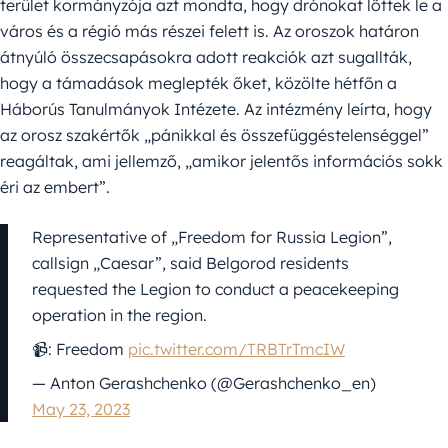
terület kormányzója azt mondta, hogy drónokat lőttek le a
város és a régió más részei felett is. Az oroszok határon
átnyúló összecsapásokra adott reakciók azt sugallták,
hogy a támadások meglepték őket, közölte hétfőn a
Háborús Tanulmányok Intézete. Az intézmény leírta, hogy
az orosz szakértők „pánikkal és összefüggéstelenséggel”
reagáltak, ami jellemző, „amikor jelentős információs sokk
éri az embert”.
Representative of „Freedom for Russia Legion”,
callsign „Caesar”, said Belgorod residents
requested the Legion to conduct a peacekeeping
operation in the region.
📹: Freedom
pic.twitter.com/TRBTrTmcIW
— Anton Gerashchenko (@Gerashchenko_en)
May 23, 2023