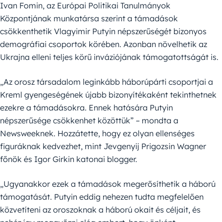
Ivan Fomin, az Európai Politikai Tanulmányok
Központjának munkatársa szerint a támadások
csökkenthetik Vlagyimir Putyin népszerűségét bizonyos
demográfiai csoportok körében. Azonban növelhetik az
Ukrajna elleni teljes körű inváziójának támogatottságát is.
„Az orosz társadalom leginkább háborúpárti csoportjai a
Kreml gyengeségének újabb bizonyítékaként tekinthetnek
ezekre a támadásokra. Ennek hatására Putyin
népszerűsége csökkenhet közöttük” – mondta a
Newsweeknek. Hozzátette, hogy ez olyan ellenséges
figuráknak kedvezhet, mint Jevgenyij Prigozsin Wagner
főnök és Igor Girkin katonai blogger.
„Ugyanakkor ezek a támadások megerősíthetik a háború
támogatását. Putyin eddig nehezen tudta megfelelően
közvetíteni az oroszoknak a háború okait és céljait, és