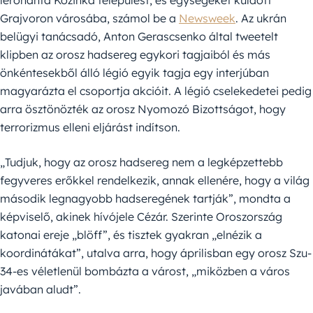
lerohanta Kozinka települést, és egységeket küldött
Grajvoron városába, számol be a
Newsweek
. Az ukrán
belügyi tanácsadó, Anton Gerascsenko által tweetelt
klipben az orosz hadsereg egykori tagjaiból és más
önkéntesekből álló légió egyik tagja egy interjúban
magyarázta el csoportja akcióit. A légió cselekedetei pedig
arra ösztönözték az orosz Nyomozó Bizottságot, hogy
terrorizmus elleni eljárást indítson.
„Tudjuk, hogy az orosz hadsereg nem a legképzettebb
fegyveres erőkkel rendelkezik, annak ellenére, hogy a világ
második legnagyobb hadseregének tartják”, mondta a
képviselő, akinek hívójele Cézár. Szerinte Oroszország
katonai ereje „blöff”, és tisztek gyakran „elnézik a
koordinátákat”, utalva arra, hogy áprilisban egy orosz Szu-
34-es véletlenül bombázta a várost, „miközben a város
javában aludt”.