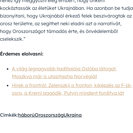
nehéz így meggyőzni elég embert, hogy önként
kockáztassák az életüket Ukrajnában. Ha azonban be tudja
bizonyítani, hogy Ukrajnából érkező felek beszivárogtak az
orosz területre, az segíthet neki eladni azt a narratívát,
hogy Oroszországot támadás érte, és önvédelemből
cselekszik.”
Érdemes elolvasni:
A világ legnagyobb hadihajója Oslóba látogat,
Moszkva már is utasítgatja Norvégiát
Hírek a frontról: Zelenszkij a fronton, kiképzés az F-16-
osra, a Kreml aggódik, Putyin mindent fordítva lát
Címkék:
háború
Oroszország
Ukrajna