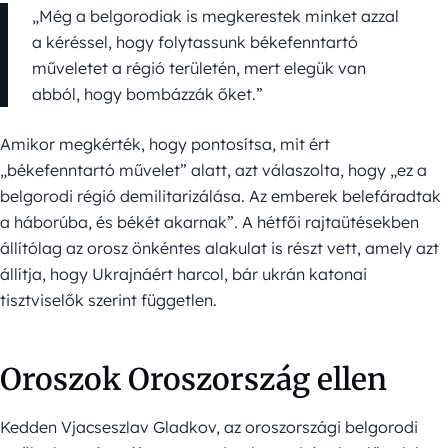
„Még a belgorodiak is megkerestek minket azzal
a kéréssel, hogy folytassunk békefenntartó
műveletet a régió területén, mert elegük van
abból, hogy bombázzák őket.”
Amikor megkérték, hogy pontosítsa, mit ért
„békefenntartó művelet” alatt, azt válaszolta, hogy „ez a
belgorodi régió demilitarizálása. Az emberek belefáradtak
a háborúba, és békét akarnak”. A hétfői rajtaütésekben
állítólag az orosz önkéntes alakulat is részt vett, amely azt
állítja, hogy Ukrajnáért harcol, bár ukrán katonai
tisztviselők szerint független.
Oroszok Oroszország ellen
Kedden Vjacseszlav Gladkov, az oroszországi belgorodi