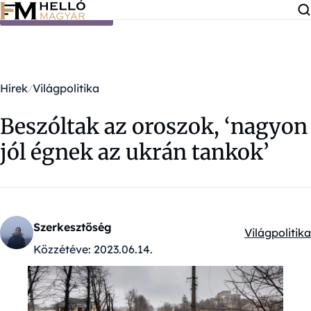
Ugrás a tartalomra
Hírek
Világpolitika
Beszóltak az oroszok, ‘nagyon
jól égnek az ukrán tankok’
Szerkesztőség
Világpolitika
Kategóriák:
Közzétéve:
2023.06.14.