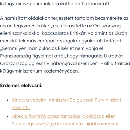
külügyminisztériumnak álcázott oldalt azonosított.
A hamisított oldalakon terjesztett tartalom becsmérelte az
ukrán fegyveres erőket, és felerősítette az Oroszország
elleni szankciókkal kapcsolatos kritikát, valamint az ukrán
menekültek más európai országokra gyakorolt hatását.
„Semmilyen manipulációs kísérlet nem vonja el
Franciaország figyelmét attól, hogy támogatja Ukrajnát
Oroszország agresszív háborújával szemben” – áll a francia
külügyminisztérium közleményében.
Érdemes elolvasni:
Kínos: a védelmi miniszter Sojgu csak Putyin hátát
nézhette
Hírek a frontról: orosz támadás lakóházak ellen,
Putyin egészségügyi kordont húz, újabb amerikai