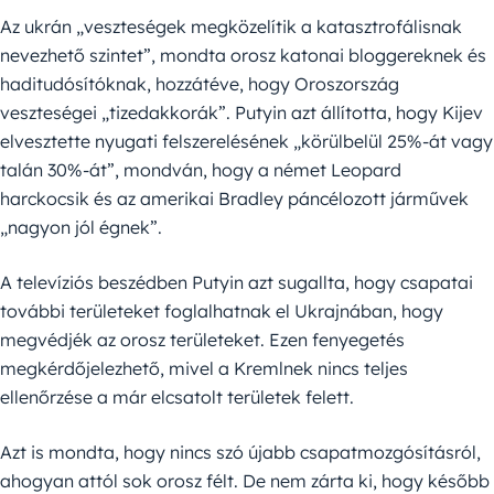
Az ukrán „veszteségek megközelítik a katasztrofálisnak
nevezhető szintet”, mondta orosz katonai bloggereknek és
haditudósítóknak, hozzátéve, hogy Oroszország
veszteségei „tizedakkorák”. Putyin azt állította, hogy Kijev
elvesztette nyugati felszerelésének „körülbelül 25%-át vagy
talán 30%-át”, mondván, hogy a német Leopard
harckocsik és az amerikai Bradley páncélozott járművek
„nagyon jól égnek”.
A televíziós beszédben Putyin azt sugallta, hogy csapatai
további területeket foglalhatnak el Ukrajnában, hogy
megvédjék az orosz területeket. Ezen fenyegetés
megkérdőjelezhető, mivel a Kremlnek nincs teljes
ellenőrzése a már elcsatolt területek felett.
Azt is mondta, hogy nincs szó újabb csapatmozgósításról,
ahogyan attól sok orosz félt. De nem zárta ki, hogy később