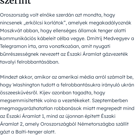
szerint
Oroszország volt elnöke szerdán azt mondta, hogy
nincsenek „erkölcsi korlátok”, amelyek megakadályoznák
Moszkvát abban, hogy ellenséges államok tenger alatti
kommunikációs kábeleit célba vegye. Dmitrij Medvegyev a
Telegramon írta, arra vonatkozóan, amit nyugati
bűnrészességnek nevezett az Északi Áramlat gázvezeték
tavalyi felrobbantásában.
Mindezt akkor, amikor az amerikai média arról számolt be,
hogy Washington tudott a felrobbantásukra irányuló ukrán
összeesküvésről. Kijev azonban tagadta, hogy
megsemmisítették volna a vezetékeket. Szeptemberben
megmagyarázhatatlan robbanások miatt megrepedt mind
az Északi Áramlat 1, mind az újonnan épített Északi
Áramlat 2, amely Oroszországból Németországba szállít
gázt a Balti-tenger alatt.