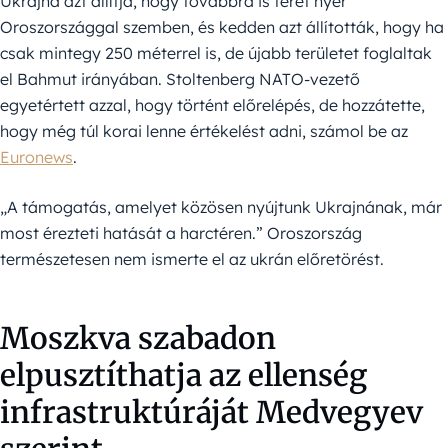
Ukrajna azt állítja, hogy továbbra is teret nyer
Oroszországgal szemben, és kedden azt állították, hogy ha
csak mintegy 250 méterrel is, de újabb területet foglaltak
el Bahmut irányában. Stoltenberg NATO-vezető
egyetértett azzal, hogy történt előrelépés, de hozzátette,
hogy még túl korai lenne értékelést adni, számol be az
Euronews
.
„A támogatás, amelyet közösen nyújtunk Ukrajnának, már
most érezteti hatását a harctéren.” Oroszország
természetesen nem ismerte el az ukrán előretörést.
Moszkva szabadon
elpusztíthatja az ellenség
infrastruktúráját Medvegyev