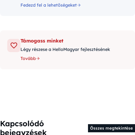
Fedezd fel a lehetőségeket
Támogass minket
Légy részese a HelloMagyar fejlesztésének
Tovább
Kapcsolódó
Összes megtekintése
bejegyzések