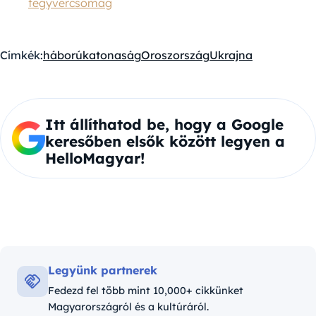
fegyvercsomag
Címkék:
háború
katonaság
Oroszország
Ukrajna
Itt állíthatod be, hogy a Google
keresőben elsők között legyen a
HelloMagyar!
Legyünk partnerek
Fedezd fel több mint 10,000+ cikkünket
Magyarországról és a kultúráról.