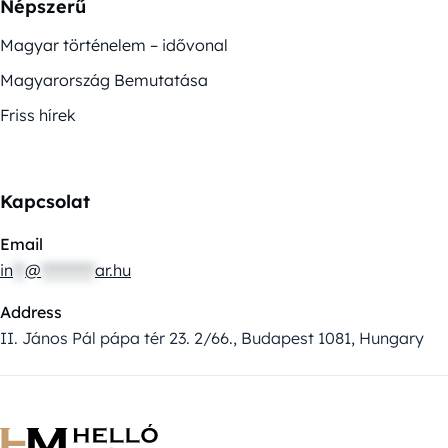
Népszerű
Magyar történelem – idővonal
Magyarország Bemutatása
Friss hírek
Kapcsolat
Email
in
**
@
*********
ar.hu
Address
II. János Pál pápa tér 23. 2/66., Budapest 1081, Hungary