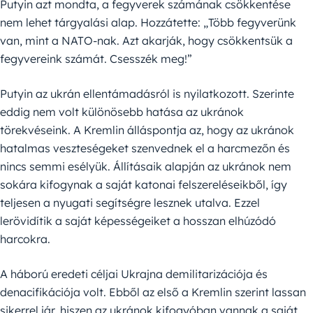
Putyin azt mondta, a fegyverek számának csökkentése
nem lehet tárgyalási alap. Hozzátette: „Több fegyverünk
van, mint a NATO-nak. Azt akarják, hogy csökkentsük a
fegyvereink számát. Csesszék meg!”
Putyin az ukrán ellentámadásról is nyilatkozott. Szerinte
eddig nem volt különösebb hatása az ukránok
törekvéseink. A Kremlin álláspontja az, hogy az ukránok
hatalmas veszteségeket szenvednek el a harcmezőn és
nincs semmi esélyük. Állításaik alapján az ukránok nem
sokára kifogynak a saját katonai felszereléseikből, így
teljesen a nyugati segítségre lesznek utalva. Ezzel
lerövidítik a saját képességeiket a hosszan elhúzódó
harcokra.
A háború eredeti céljai Ukrajna demilitarizációja és
denacifikációja volt. Ebből az első a Kremlin szerint lassan
sikerrel jár, hiszen az ukránok kifogyóban vannak a saját