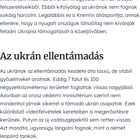
felszereléseikből. Ebből kifolyólag az ukránok nem fognak
sokáig harcolni. Legalábbis ez a Kremlin álláspontja, annak
ellenére, hogy a nyugati országok látszólag nem kívánják
feladni Ukrajna támogatását a közeljövőben.
Az ukrán ellentámadás
Az ukránok az ellentámadás kezdete óta lassú, de stabil
győzelmeket aratnak. Eddig 7 falut és 100
négyzetkilométernyi területet foglaltak vissza nagyjából.
Azonban az orosz védelmi minisztérium szerint nem
mindenhol járnak sikerrel a támadó ukrán csapatok. Ezek
különböző videófelvételek kereteiben is megerősítésre
kerülnek. Putyin az új vadászgépektől sem retten vissza.
Azt mondta, ugyanúgy lángolni fognak, mint a német
leopárd tankok.