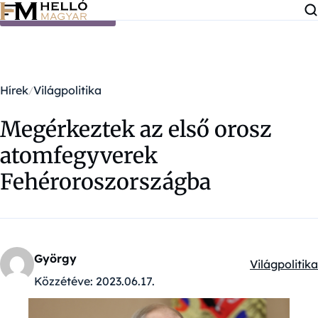
Ugrás a tartalomra
Hírek
Világpolitika
Megérkeztek az első orosz
atomfegyverek
Fehéroroszországba
György
Világpolitika
Kategóriák:
Közzétéve:
2023.06.17.