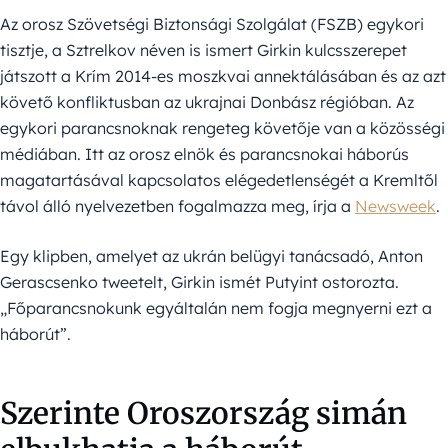
Az orosz Szövetségi Biztonsági Szolgálat (FSZB) egykori
tisztje, a Sztrelkov néven is ismert Girkin kulcsszerepet
játszott a Krím 2014-es moszkvai annektálásában és az azt
követő konfliktusban az ukrajnai Donbász régióban. Az
egykori parancsnoknak rengeteg követője van a közösségi
médiában. Itt az orosz elnök és parancsnokai háborús
magatartásával kapcsolatos elégedetlenségét a Kremltől
távol álló nyelvezetben fogalmazza meg, írja a
Newsweek
.
Egy klipben, amelyet az ukrán belügyi tanácsadó, Anton
Gerascsenko tweetelt, Girkin ismét Putyint ostorozta.
„Főparancsnokunk egyáltalán nem fogja megnyerni ezt a
háborút”.
Szerinte Oroszország simán