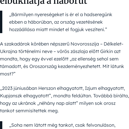
elbukhatja a háborút
„Bármilyen nyereségeket is ér el a hadseregünk
ebben a háborúban, az ország vezetésének
hozzáállása miatt mindet el fogjuk veszíteni.”
A szakadárok körében népszerű Novorosszija – Délkelet-
Ukrajna történelmi neve – vörös zászlaja előtt Girkin azt
mondta, hogy egy évvel ezelőtt „az ellenség sehol sem
támadott, és Oroszország kezdeményezhetett. Mit látunk
most?”
„2023 júniusában Herszon elhagyatott, Izjum elhagyatott,
Kupjanszk elhagyatott”, mondta feldúltan. Továbbá bírálta,
hogy az ukránok „néhány nap alatt” milyen sok orosz
tankot semmisítettek meg.
„Soha nem látott még tankot, csak felvonuláson,