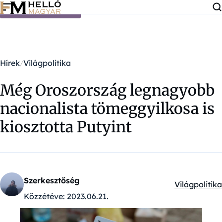
Ugrás a tartalomra
Hírek
Világpolitika
Még Oroszország legnagyobb
nacionalista tömeggyilkosa is
kiosztotta Putyint
Szerkesztőség
Világpolitika
Kategóriák:
Közzétéve:
2023.06.21.