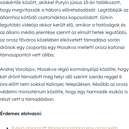
szakértők között, akikkel Putyin június 13-án találkozott,
hogy megvitassák a háború előrehaladását. Legtöbbjük az
államhoz kötődő csatornákhoz kapcsolódott. Girkin
legutóbbi videója akkor került elő, amikor a hatóságok és
az állami média jelentése szerint az elmúlt hetek legutóbbi,
az orosz főváros közelében elkövetett támadása során
drónok egy csoportja egy Moszkva melletti orosz katonai
támaszpontot vett célba.
Andrej Vorobjov, Moszkva régió kormányzója közölte, hogy
két drónt támadott meg helyi idő szerint szerda reggel 6
óra előtt nem sokkal Kalinyec településen. Később az orosz
védelmi minisztérium közölte, hogy egy harmadik eszköz is
részt vett a támadásban.
Érdemes elolvasni:
8 évig dolgozott Magyarországon egy orosz kém,