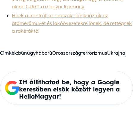
akiről tudott a magyar kormány
Hírek a frontról: az oroszok aláaknázták az
atomerőművet és lakóövezetekre lőnek, de rettegnek
a rakétáktól
Címkék:
bűnügy
háború
Oroszország
terrorizmus
Ukrajna
Itt állíthatod be, hogy a Google
keresőben elsők között legyen a
HelloMagyar!