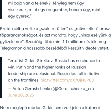
mi baja van a fejének?! Tényleg nem úgy
viselkedik, mint egy öregember, hanem úgy, mint
egy gyerek.”
Ezután célba vette a „szakszerűtlen” és „műveletlen” orosz
főparancsnokságot, és azt mondta, hogy „nincs esélyünk a
győzelemre”. Szerdáig több mint 1,1 millióan nézték meg
Telegramon a hosszabb beszédéből készült videofelvételt.
Terrorist Girkin-Strelkov: Russia has no chance to
win, Putin and the higher ranks of Russian
leadership are delusional. Russia lost all initiative
on the frontlines.
pic.twitter.com/qX7UjNuPEJ
— Anton Gerashchenko (@Gerashchenko_en)
June 20, 2023
Nem meglepő módon Girkin nem volt jelen a katonai