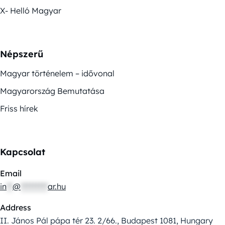
X- Helló Magyar
Népszerű
Magyar történelem – idővonal
Magyarország Bemutatása
Friss hírek
Kapcsolat
Email
in
**
@
*********
ar.hu
Address
II. János Pál pápa tér 23. 2/66., Budapest 1081, Hungary