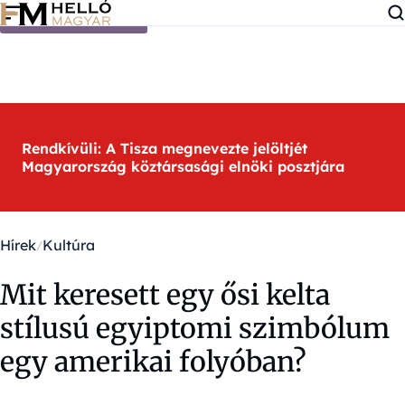
Ugrás a tartalomra
Rendkívüli: A Tisza megnevezte jelöltjét
Magyarország köztársasági elnöki posztjára
Hírek
Kultúra
Mit keresett egy ősi kelta
stílusú egyiptomi szimbólum
egy amerikai folyóban?