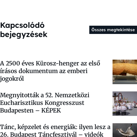
Kapcsolódó
Összes megtekintése
bejegyzések
A 2500 éves Kürosz-henger az első
írásos dokumentum az emberi
jogokról
Megnyitották a 52. Nemzetközi
Eucharisztikus Kongresszust
Budapesten – KÉPEK
Tánc, képzelet és energiák: ilyen lesz a
26. Budapest Táncfesztivál – videók