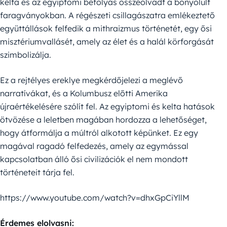
kelta és az egyiptomi befolyás összeolvadt a bonyolult
faragványokban. A régészeti csillagászatra emlékeztető
együttállások felfedik a mithraizmus történetét, egy ősi
misztériumvallásét, amely az élet és a halál körforgását
szimbolizálja.
Ez a rejtélyes ereklye megkérdőjelezi a meglévő
narratívákat, és a Kolumbusz előtti Amerika
újraértékelésére szólít fel. Az egyiptomi és kelta hatások
ötvözése a leletben magában hordozza a lehetőséget,
hogy átformálja a múltról alkotott képünket. Ez egy
magával ragadó felfedezés, amely az egymással
kapcsolatban álló ősi civilizációk el nem mondott
történeteit tárja fel.
https://www.youtube.com/watch?v=dhxGpCiYllM
Érdemes elolvasni: