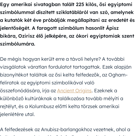
Egy amerikai sivatagban talált 225 kilós, ősi egyiptomi
szimbólummal díszített sziklatábláról van szó, amelynek
a kutatók két éve próbálják megállapítani az eredetét és
jelentőségét. A faragott szimbólum hasonlít Ápisz
bikára, Ozirisz élő jelképére, az ókori egyiptomiak szent
szimbólumára.
De mégis hogyan került erre a távoli helyre? A további
vizsgálatok váratlan fordulatot tartogattak. Ezek alapján
bizonyítékot találtak az ősi kelta felfedezők, az Ogham-
feliratok az egyiptomi szimbolikával való
összefonódására, írja az
Ancient Origins
. Ezeknek a
különböző kultúráknak a találkozása tovább mélyíti a
rejtélyt, és a Kolumbusz előtti kelta törzsek amerikai
jelenlétére utal.
A felfedezések az Anubisz-barlangokhoz vezetnek, ahol a