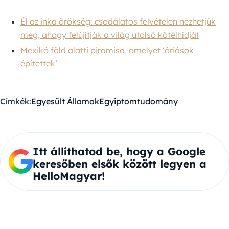
Él az inka örökség: csodálatos felvételen nézhetjük
meg, ahogy felújítják a világ utolsó kötélhídját
Mexikó föld alatti piramisa, amelyet ‘óriások
építettek’
Címkék:
Egyesült Államok
Egyiptom
tudomány
Itt állíthatod be, hogy a Google
keresőben elsők között legyen a
HelloMagyar!