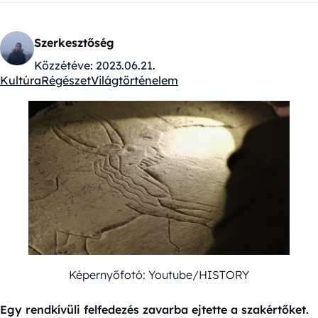
Szerkesztőség
Közzétéve:
2023.06.21.
Kultúra
Régészet
Világtörténelem
Kategóriák:
Képernyőfotó: Youtube/HISTORY
Egy rendkívüli felfedezés zavarba ejtette a szakértőket.