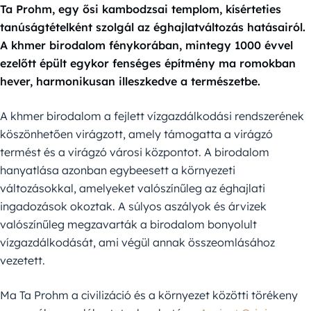
Ta Prohm, egy ősi kambodzsai templom, kísérteties
tanúságtételként szolgál az éghajlatváltozás hatásairól.
A khmer birodalom fénykorában, mintegy 1000 évvel
ezelőtt épült egykor fenséges építmény ma romokban
hever, harmonikusan illeszkedve a természetbe.
A khmer birodalom a fejlett vízgazdálkodási rendszerének
köszönhetően virágzott, amely támogatta a virágzó
termést és a virágzó városi központot. A birodalom
hanyatlása azonban egybeesett a környezeti
változásokkal, amelyeket valószínűleg az éghajlati
ingadozások okoztak. A súlyos aszályok és árvizek
valószínűleg megzavarták a birodalom bonyolult
vízgazdálkodását, ami végül annak összeomlásához
vezetett.
Ma Ta Prohm a civilizáció és a környezet közötti törékeny