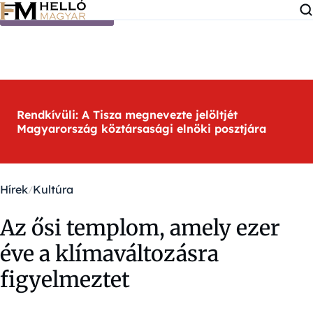
Ugrás a tartalomra
Rendkívüli: A Tisza megnevezte jelöltjét
Magyarország köztársasági elnöki posztjára
Hírek
Kultúra
Az ősi templom, amely ezer
éve a klímaváltozásra
figyelmeztet