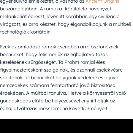
egyensúlyra emlékeztet, olvasható az
Ancient Origins
beszámolójában. A romokat körülölelő növényzet
melankóliát ébreszt, lévén itt korábban egy civilizáció
virágzott, és arra késztet, hogy elgondolkodjunk a múltbeli
technológiák korlátain.
Ezek az omladozó romok csendben arra ösztönöznek
bennünket, hogy felismerjük az éghajlatváltozás
kezelésének sürgősségét. Ta Prohm romjai éles
figyelmeztetésként szolgálnak, és azonnali cselekvésre
szólítanak fel bennünket bolygónk védelme és a jövő
nemzedékek számára fenntartható jövő biztosítása
érdekében. A múltból tanulva, illetve a környezetről való
gondoskodás előtérbe helyezésével enyhíthetjük az
éghajlatváltozás messzemenő következményeit.