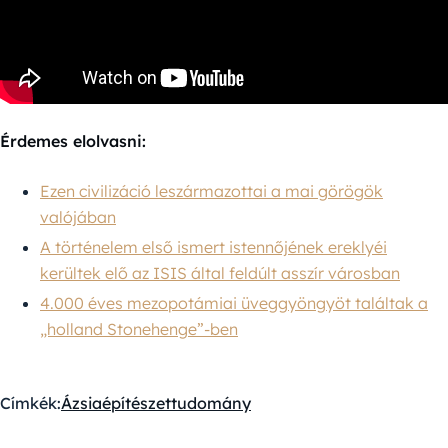
Érdemes elolvasni:
Ezen civilizáció leszármazottai a mai görögök
valójában
A történelem első ismert istennőjének ereklyéi
kerültek elő az ISIS által feldúlt asszír városban
4.000 éves mezopotámiai üveggyöngyöt találtak a
„holland Stonehenge”-ben
Címkék:
Ázsia
építészet
tudomány