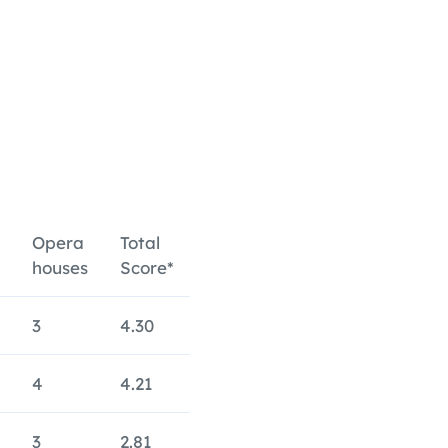
Opera
Total
houses
Score*
3
4.30
4
4.21
3
2.81