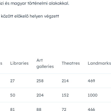
i és magyar történelmi alakokkal.
 között előkelő helyen végzett
Art
s
Libraries
Theatres
Landmarks
galleries
27
258
214
469
50
204
152
1000
81
88
72
466