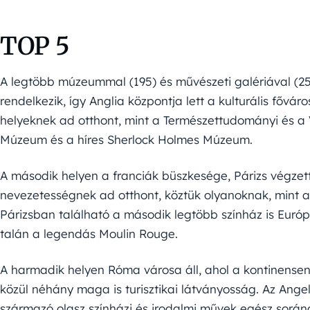
TOP 5
A legtöbb múzeummal (195) és művészeti galériával 
rendelkezik, így Anglia központja lett a kulturális fővá
helyeknek ad otthont, mint a Természettudományi és 
Múzeum és a híres Sherlock Holmes Múzeum.
A második helyen a franciák büszkesége, Párizs végzet
nevezetességnek ad otthont, köztük olyanoknak, mint az 
Párizsban található a második legtöbb színház is Euró
talán a legendás Moulin Rouge.
A harmadik helyen Róma városa áll, ahol a kontinensen
közül néhány maga is turisztikai látványosság. Az Ange
származó olasz színházi és irodalmi művek egész során