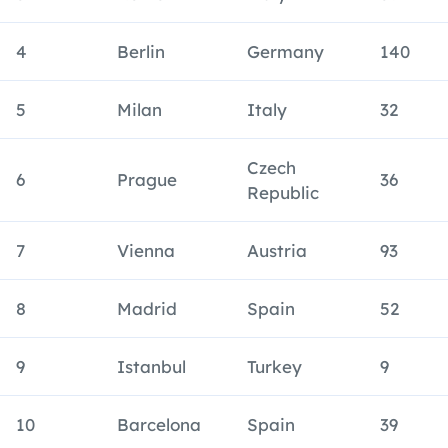
4
Berlin
Germany
140
5
Milan
Italy
32
Czech
6
Prague
36
Republic
7
Vienna
Austria
93
8
Madrid
Spain
52
9
Istanbul
Turkey
9
10
Barcelona
Spain
39