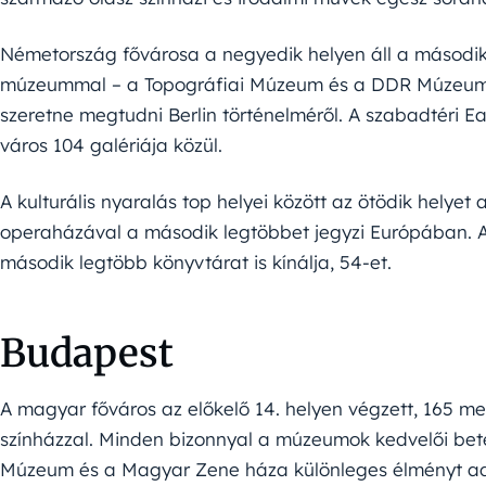
Németország fővárosa a negyedik helyen áll a másod
múzeummal – a Topográfiai Múzeum és a DDR Múzeum c
szeretne megtudni Berlin történelméről. A szabadtéri Ea
város 104 galériája közül.
A kulturális nyaralás top helyei között az ötödik helyet 
operaházával a második legtöbbet jegyzi Európában. A 
második legtöbb könyvtárat is kínálja, 54-et.
Budapest
A magyar főváros az előkelő 14. helyen végzett, 165 
színházzal. Minden bizonnyal a múzeumok kedvelői be
Múzeum és a Magyar Zene háza különleges élményt ad