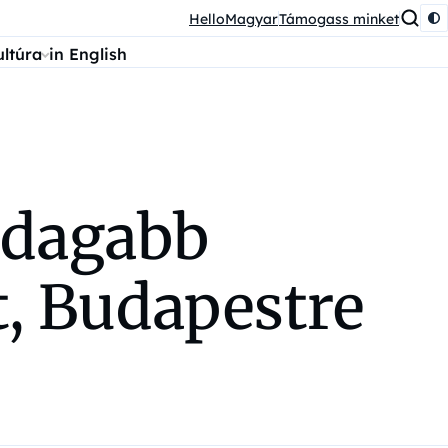
HelloMagyar
Támogass minket
ultúra
in English
zdagabb
t, Budapestre