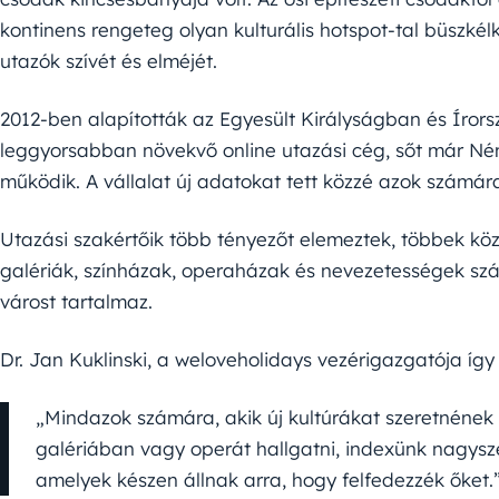
kontinens rengeteg olyan kulturális hotspot-tal büszkél
utazók szívét és elméjét.
2012-ben alapították az Egyesült Királyságban és Íro
leggyorsabban növekvő online utazási cég, sőt már Né
működik. A vállalat új adatokat tett közzé azok számára,
Utazási szakértőik több tényezőt elemeztek, többek kö
galériák, színházak, operaházak és nevezetességek szám
várost tartalmaz.
Dr. Jan Kuklinski, a weloveholidays vezérigazgatója így 
„Mindazok számára, akik új kultúrákat szeretnének f
galériában vagy operát hallgatni, indexünk nagysze
amelyek készen állnak arra, hogy felfedezzék őket.