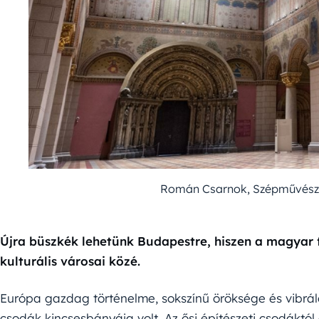
Román Csarnok, Szépművésze
Újra büszkék lehetünk Budapestre, hiszen a magyar 
kulturális városai közé.
Európa gazdag történelme, sokszínű öröksége és vibráló 
csodák kincsesbányája volt. Az ősi építészeti csodáktó