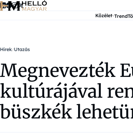
Ugrás a tartalomra
Közélet
Trend
Tö
Hírek
Utazás
Megnevezték E
kultúrájával re
büszkék lehet