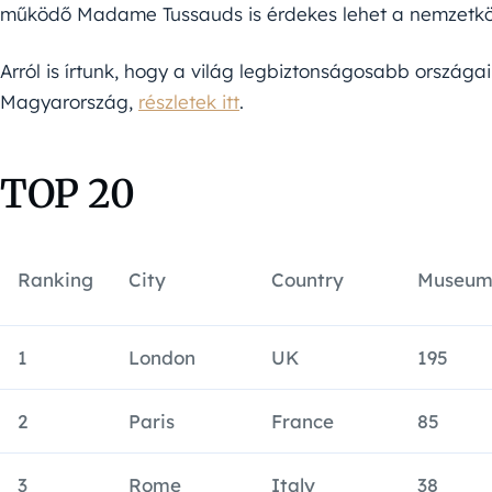
működő Madame Tussauds is érdekes lehet a nemzetköz
Arról is írtunk, hogy a világ legbiztonságosabb országai
Magyarország,
részletek itt
.
TOP 20
Ranking
City
Country
Museum
1
London
UK
195
2
Paris
France
85
3
Rome
Italy
38