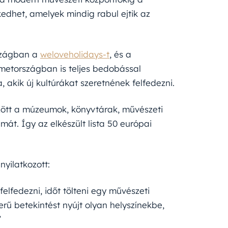
kedhet, amelyek mindig rabul ejtik az
rszágban a
weloveholidays-t
, és a
metországban is teljes bedobással
 akik új kultúrákat szeretnének felfedezni.
zött a múzeumok, könyvtárak, művészeti
át. Így az elkészült lista 50 európai
nyilatkozott:
elfedezni, időt tölteni egy művészeti
rű betekintést nyújt olyan helyszínekbe,
”