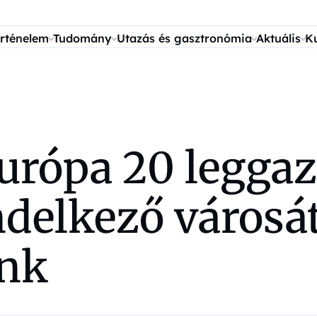
rténelem
Tudomány
Utazás és gasztronómia
Aktuális
K
urópa 20 legga
ndelkező városá
ünk