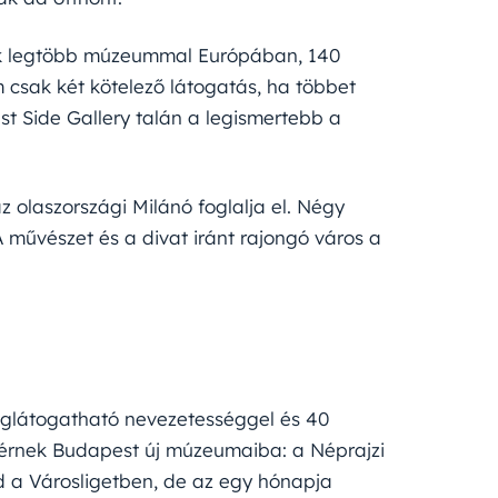
ik legtöbb múzeummal Európában, 140
sak két kötelező látogatás, ha többet
st Side Gallery talán a legismertebb a
az olaszországi Milánó foglalja el. Négy
művészet és a divat iránt rajongó város a
meglátogatható nevezetességgel és 40
térnek Budapest új múzeumaiba: a Néprajzi
 a Városligetben, de az egy hónapja