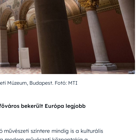
ti Múzeum, Budapest. Fotó: MTI
főváros bekerült Európa legjobb
művészeti színtere mindig is a kulturális
l a modern művészeti központokig a