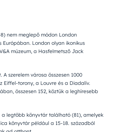
(258) nem meglepő módon London
ros Európában. London olyan ikonikus
a V&A múzeum, a Hasfelmetsző Jack
t. A szerelem városa összesen 1000
Eiffel-torony, a Louvre és a Diadalív.
pában, összesen 152, köztük a leghíresebb
 a legtöbb könyvtár található (81), amelyek
lica könyvtár például a 15-18. századból
ak ad otthont.