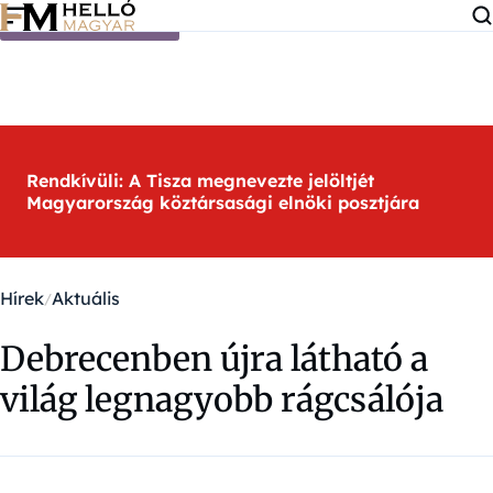
Ugrás a tartalomra
Rendkívüli: A Tisza megnevezte jelöltjét
Magyarország köztársasági elnöki posztjára
Hírek
Aktuális
Debrecenben újra látható a
világ legnagyobb rágcsálója