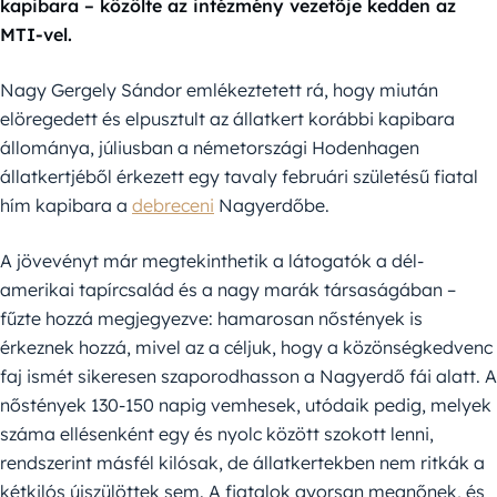
kapibara – közölte az intézmény vezetője kedden az
MTI-vel.
Nagy Gergely Sándor emlékeztetett rá, hogy miután
elöregedett és elpusztult az állatkert korábbi kapibara
állománya, júliusban a németországi Hodenhagen
állatkertjéből érkezett egy tavaly februári születésű fiatal
hím kapibara a
debreceni
Nagyerdőbe.
A jövevényt már megtekinthetik a látogatók a dél-
amerikai tapírcsalád és a nagy marák társaságában –
fűzte hozzá megjegyezve: hamarosan nőstények is
érkeznek hozzá, mivel az a céljuk, hogy a közönségkedvenc
faj ismét sikeresen szaporodhasson a Nagyerdő fái alatt. A
nőstények 130-150 napig vemhesek, utódaik pedig, melyek
száma ellésenként egy és nyolc között szokott lenni,
rendszerint másfél kilósak, de állatkertekben nem ritkák a
kétkilós újszülöttek sem. A fiatalok gyorsan megnőnek, és