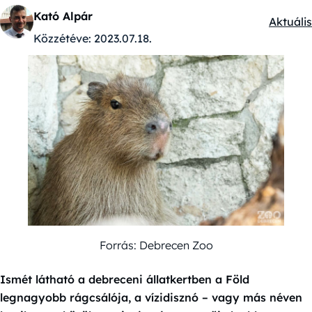
Kató Alpár
Aktuális
Kategór
Közzétéve:
2023.07.18.
Forrás: Debrecen Zoo
Ismét látható a debreceni állatkertben a Föld
legnagyobb rágcsálója, a vízidisznó – vagy más néven