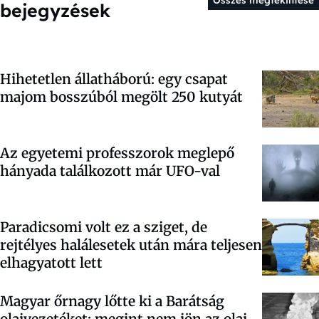
Összes megtekintése
bejegyzések
Hihetetlen állatháború: egy csapat
majom bosszúból megölt 250 kutyát
Az egyetemi professzorok meglepő
hányada találkozott már UFO-val
Paradicsomi volt ez a sziget, de
rejtélyes halálesetek után mára teljesen
elhagyatott lett
Magyar őrnagy lőtte ki a Barátság
olajvezetéket: megint nem jön az olaj