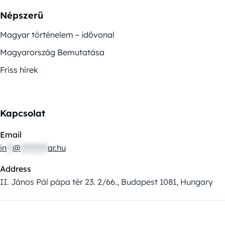
Népszerű
Magyar történelem – idővonal
Magyarország Bemutatása
Friss hírek
Kapcsolat
Email
in
**
@
*********
ar.hu
Address
II. János Pál pápa tér 23. 2/66., Budapest 1081, Hungary