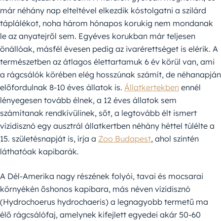
már néhány nap elteltével elkezdik kóstolgatni a szilárd
táplálékot, noha három hónapos korukig nem mondanak
le az anyatejről sem. Egyéves korukban már teljesen
önállóak, másfél évesen pedig az ivarérettséget is elérik. A
természetben az átlagos élettartamuk 6 év körül van, ami
a rágcsálók körében elég hosszúnak számít, de néhanapján
előfordulnak 8-10 éves állatok is.
Állatkertekben
ennél
lényegesen tovább élnek, a 12 éves állatok sem
számítanak rendkívülinek, sőt, a legtovább élt ismert
vízidisznó egy ausztrál állatkertben néhány héttel túlélte a
15. születésnapját is, írja a
Zoo Budapest
, ahol szintén
láthatóak kapibarák.
A Dél-Amerika nagy részének folyói, tavai és mocsarai
környékén őshonos kapibara, más néven vízidisznó
(Hydrochoerus hydrochaeris) a legnagyobb termetű ma
élő rágcsálófaj, amelynek kifejlett egyedei akár 50-60