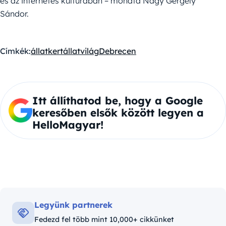
és az internetes kultúrában – mondta Nagy Gergely
Sándor.
Címkék:
állatkert
állatvilág
Debrecen
Itt állíthatod be, hogy a Google
keresőben elsők között legyen a
HelloMagyar!
Legyünk partnerek
Fedezd fel több mint 10,000+ cikkünket