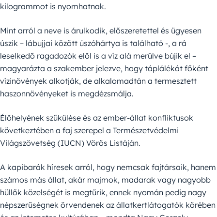
kilogrammot is nyomhatnak.
Mint arról a neve is árulkodik, előszeretettel és ügyesen
úszik – lábujjai között úszóhártya is található -, a rá
leselkedő ragadozók elől is a víz alá merülve bújik el –
magyarázta a szakember jelezve, hogy táplálékát főként
vízinövények alkotják, de alkalomadtán a termesztett
haszonnövényeket is megdézsmálja.
Élőhelyének szűkülése és az ember-állat konfliktusok
következtében a faj szerepel a Természetvédelmi
Világszövetség (IUCN) Vörös Listáján.
A kapibarák híresek arról, hogy nemcsak fajtársaik, hanem
számos más állat, akár majmok, madarak vagy nagyobb
hüllők közelségét is megtűrik, ennek nyomán pedig nagy
népszerűségnek örvendenek az állatkertlátogatók körében