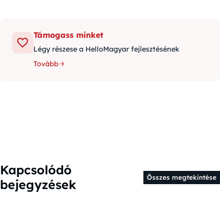
Támogass minket
Légy részese a HelloMagyar fejlesztésének
Tovább
Kapcsolódó
Összes megtekintése
bejegyzések