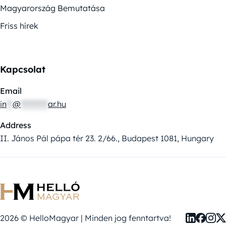
Magyarország Bemutatása
Friss hírek
Kapcsolat
Email
in
**
@
*********
ar.hu
Address
II. János Pál pápa tér 23. 2/66., Budapest 1081, Hungary
2026 © HelloMagyar | Minden jog fenntartva!