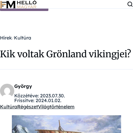
Ugrás a tartalomra
Hírek
Kultúra
Kik voltak Grönland vikingjei?
György
Közzétéve:
2023.07.30.
Frissítve:
2024.01.02.
Kultúra
Régészet
Világtörténelem
Kategóriák: