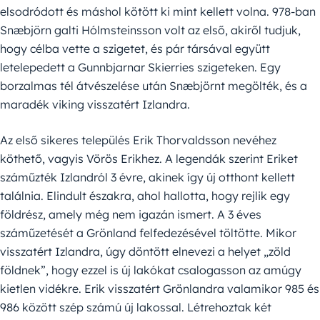
elsodródott és máshol kötött ki mint kellett volna. 978-ban
Snæbjörn galti Hólmsteinsson volt az első, akiről tudjuk,
hogy célba vette a szigetet, és pár társával együtt
letelepedett a Gunnbjarnar Skierries szigeteken. Egy
borzalmas tél átvészelése után Snæbjörnt megölték, és a
maradék viking visszatért Izlandra.
Az első sikeres település Erik Thorvaldsson nevéhez
köthető, vagyis Vörös Erikhez. A legendák szerint Eriket
száműzték Izlandról 3 évre, akinek így új otthont kellett
találnia. Elindult északra, ahol hallotta, hogy rejlik egy
földrész, amely még nem igazán ismert. A 3 éves
száműzetését a Grönland felfedezésével töltötte. Mikor
visszatért Izlandra, úgy döntött elnevezi a helyet „zöld
földnek”, hogy ezzel is új lakókat csalogasson az amúgy
kietlen vidékre. Erik visszatért Grönlandra valamikor 985 és
986 között szép számú új lakossal. Létrehoztak két