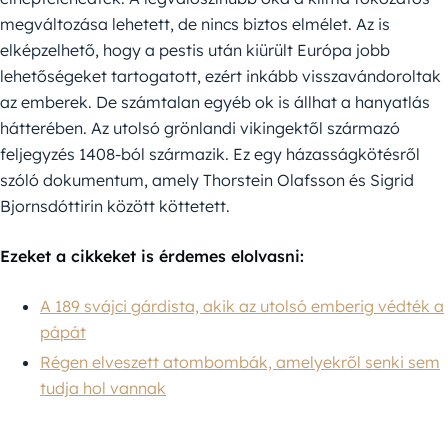
megváltozása lehetett, de nincs biztos elmélet. Az is
elképzelhető, hogy a pestis után kiürült Európa jobb
lehetőségeket tartogatott, ezért inkább visszavándoroltak
az emberek. De számtalan egyéb ok is állhat a hanyatlás
hátterében. Az utolsó grönlandi vikingektől származó
feljegyzés 1408-ból származik. Ez egy házasságkötésről
szóló dokumentum, amely Thorstein Olafsson és Sigrid
Bjornsdóttirin között köttetett.
Ezeket a cikkeket is érdemes elolvasni:
A 189 svájci gárdista, akik az utolsó emberig védték a
pápát
Régen elveszett atombombák, amelyekről senki sem
tudja hol vannak