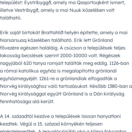
települést: Eystribyggð, amely ma Qaqortoqként ismert,
illetve Vestribygð, amely a mai Nuuk közelében volt
található.
Erik saját birtokát Brattahlíð helyén építette, amely a mai
Narsarsuaq közelében található. Erik lett Grönland
fővezére egészen haláláig. A csúcson a települések teljes
lakosság becslések szerint 2000-10000 volt. Régészek
nagyjából 620 tanya romjait találták meg eddig. 1126-ban
a római katolikus egyház is megalapította grönlandi
egyházmegyéjét. 1261-re a grönlandiak elfogadták a
Norvég királysághoz való tartozásukat. Később 1380-ban a
Norvég királysággal együtt Grönland is a Dán királyság
fennhatósága alá került.
A 14. századtól kezdve a települések lassan hanyatlani
kezdtek. Végül a 15. század környékén teljesen
elnéptelenedtek. A legvalószínűbb oka a klíma fokozatos