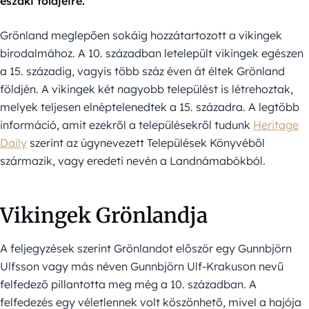
északi földjeire.
Grönland meglepően sokáig hozzátartozott a vikingek
birodalmához. A 10. században letelepült vikingek egészen
a 15. századig, vagyis több száz éven át éltek Grönland
földjén. A vikingek két nagyobb települést is létrehoztak,
melyek teljesen elnéptelenedtek a 15. századra. A legtöbb
információ, amit ezekről a településekről tudunk
Heritage
Daily
szerint az úgynevezett Települések Könyvéből
származik, vagy eredeti nevén a Landnámabókból.
Vikingek Grönlandja
A feljegyzések szerint Grönlandot először egy Gunnbjörn
Ulfsson vagy más néven Gunnbjörn Ulf-Krakuson nevű
felfedező pillantotta meg még a 10. században. A
felfedezés egy véletlennek volt köszönhető, mivel a hajója