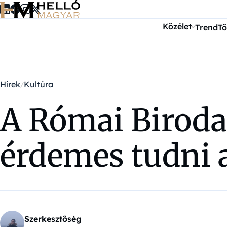
Ugrás a tartalomra
Közélet
Trend
Tö
Hírek
Kultúra
A Római Biroda
érdemes tudni 
Szerkesztőség