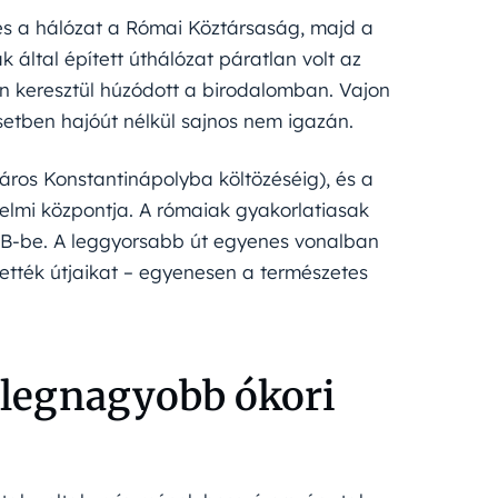
, és a hálózat a Római Köztársaság, majd a
által épített úthálózat páratlan volt az
en keresztül húzódott a birodalomban. Vajon
etben hajóút nélkül sajnos nem igazán.
áros Konstantinápolyba költözéséig), és a
edelmi központja. A rómaiak gyakorlatiasak
ól B-be. A leggyorsabb út egyenes vonalban
tették útjaikat – egyenesen a természetes
 legnagyobb ókori