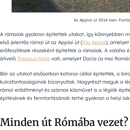
Az Appiai út 2014-ben. For
A rómaiak gyakran építettek utakat, így könnyebben me
első jelentős római út az Appiai út (
Via Appia
), amelyet
erőfeszítések részeként építettek a rómaiak. A valaha
átívelő
Traianus hídja
volt, amelyet Dacia (a mai Román
Bár az utakat elsősorban katonai céllal építették, a 
kulcsfontosságúnak bizonyultak. Nagyrészt maguk a légi
római erődítményt és számos közművet is a légiók épít
építésének és fenntartásának terhe gyakran a helyi lak
Minden út Rómába vezet?