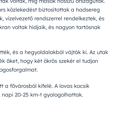
 utak voltak, míg mások hosszú országutak.
rs közlekedést biztosítottak a hadsereg
 vízelvezető rendszerrel rendelkeztek, és
ran voltak hídjaik, és nagyon tartósnak
ték, és a hegyoldalakból vájták ki. Az utak
ék őket, hogy két ökrös szekér el tudjon
logosforgalmat.
a fővárosból kifelé. A lovas kocsik
 napi 20-25 km-t gyalogolhattak.