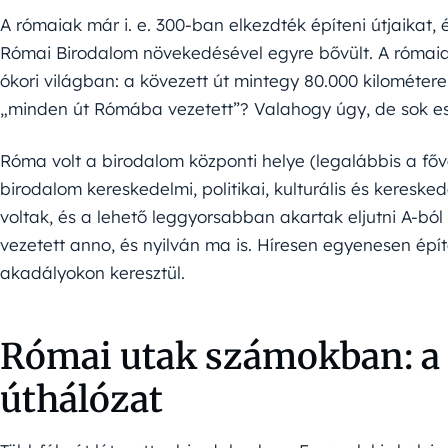
A rómaiak már i. e. 300-ban elkezdték építeni útjaikat
Római Birodalom növekedésével egyre bővült. A rómaiak 
ókori világban: a kövezett út mintegy 80.000 kilométer
„minden út Rómába vezetett”? Valahogy úgy, de sok es
Róma volt a birodalom központi helye (legalábbis a főv
birodalom kereskedelmi, politikai, kulturális és keresk
voltak, és a lehető leggyorsabban akartak eljutni A-b
vezetett anno, és nyilván ma is. Híresen egyenesen épí
akadályokon keresztül.
Római utak számokban: a
úthálózat