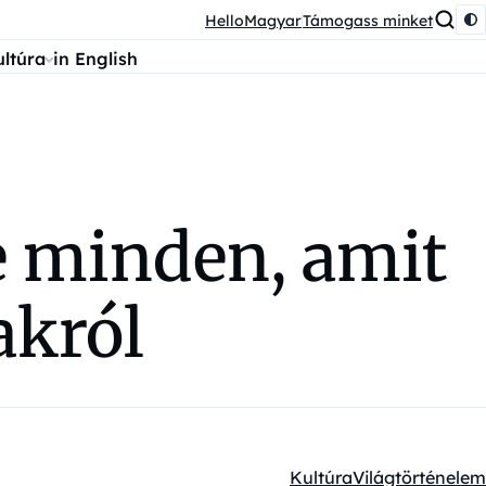
HelloMagyar
Támogass minket
ultúra
in English
e minden, amit
akról
Kultúra
Világtörténelem