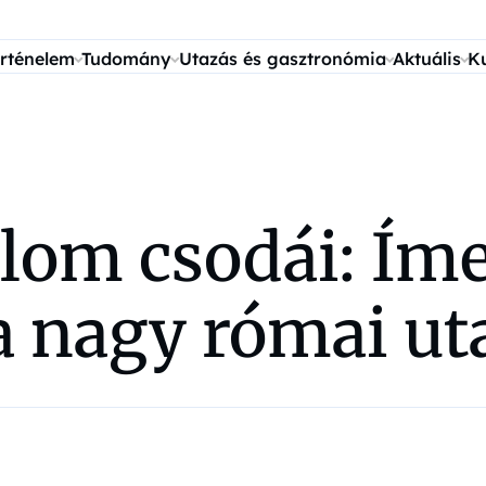
rténelem
Tudomány
Utazás és gasztronómia
Aktuális
K
lom csodái: Ím
a nagy római ut