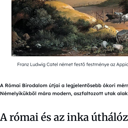
Franz Ludwig Catel német festő festménye az Appia
A Római Birodalom útjai a legjelentősebb ókori mér
Némelyikükből mára modern, aszfaltozott utak alaku
A római és az inka úthálóz