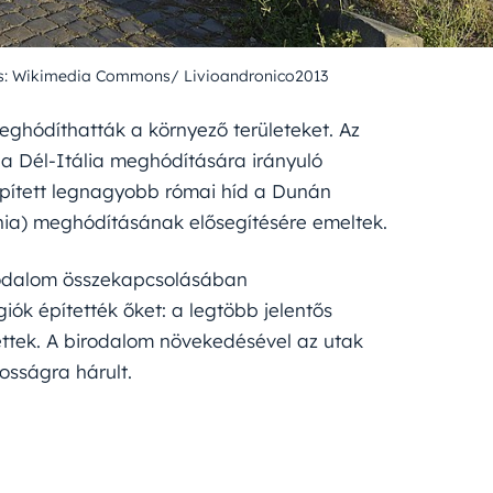
rás: Wikimedia Commons/ Livioandronico2013
ghódíthatták a környező területeket. Az
 a Dél-Itália meghódítására irányuló
 épített legnagyobb római híd a Dunán
ia) meghódításának elősegítésére emeltek.
birodalom összekapcsolásában
ók építették őket: a legtöbb jelentős
ettek. A birodalom növekedésével az utak
osságra hárult.