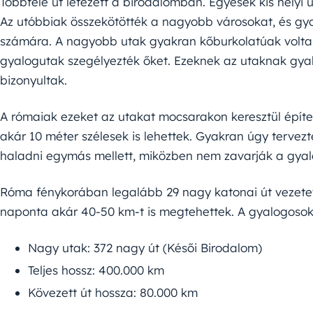
Többféle út létezett a birodalomban. Egyesek kis helyi
Az utóbbiak összekötötték a nagyobb városokat, és gyo
számára. A nagyobb utak gyakran kőburkolatúak voltak,
gyalogutak szegélyezték őket. Ezeknek az utaknak gyak
bizonyultak.
A rómaiak ezeket az utakat mocsarakon keresztül építet
akár 10 méter szélesek is lehettek. Gyakran úgy tervezt
haladni egymás mellett, miközben nem zavarják a gya
Róma fénykorában legalább 29 nagy katonai út vezetett 
naponta akár 40-50 km-t is megtehettek. A gyalogosok
Nagy utak: 372 nagy út (Késői Birodalom)
Teljes hossz: 400.000 km
Kövezett út hossza: 80.000 km