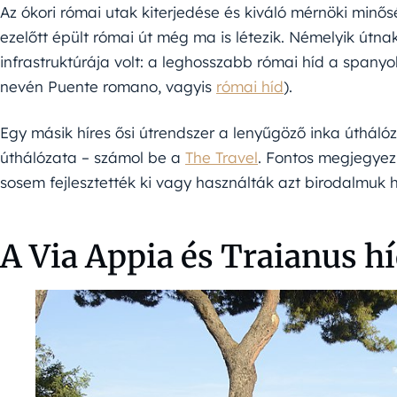
Az ókori római utak kiterjedése és kiváló mérnöki minő
ezelőtt épült római út még ma is létezik. Némelyik útn
infrastruktúrája volt: a leghosszabb római híd a spany
nevén Puente romano, vagyis
római híd
).
Egy másik híres ősi útrendszer a lenyűgöző inka útháló
úthálózata – számol be a
The Travel
. Fontos megjegyezn
sosem fejlesztették ki vagy használták azt birodalmuk 
A Via Appia és Traianus hí