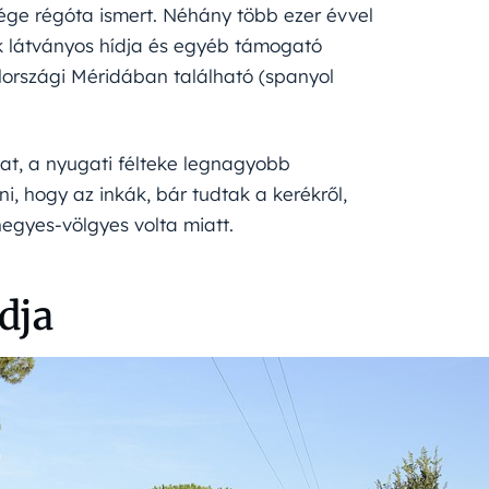
sége régóta ismert. Néhány több ezer évvel
ak látványos hídja és egyéb támogató
olországi Méridában található (spanyol
zat, a nyugati félteke legnagyobb
i, hogy az inkák, bár tudtak a kerékről,
hegyes-völgyes volta miatt.
dja