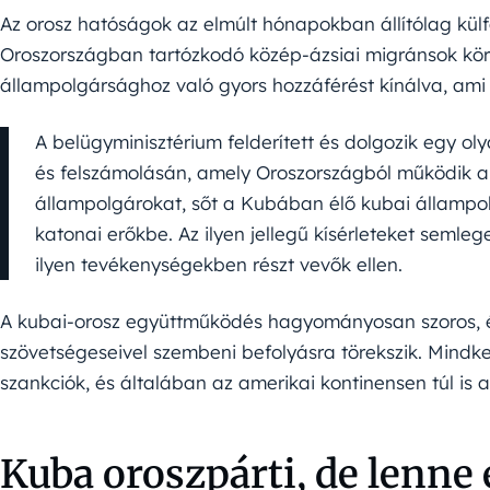
Az orosz hatóságok az elmúlt hónapokban állítólag kül
Oroszországban tartózkodó közép-ázsiai migránsok kö
állampolgársághoz való gyors hozzáférést kínálva, ami
A belügyminisztérium felderített és dolgozik egy 
és felszámolásán, amely Oroszországból működik a
állampolgárokat, sőt a Kubában élő kubai állampo
katonai erőkbe. Az ilyen jellegű kísérleteket semlege
ilyen tevékenységekben részt vevők ellen.
A kubai-orosz együttműködés hagyományosan szoros, és
szövetségeseivel szembeni befolyásra törekszik. Mindke
szankciók, és általában az amerikai kontinensen túl is 
Kuba oroszpárti, de lenne