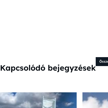
Össz
Kapcsolódó bejegyzések