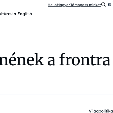
HelloMagyar
Támogass minket
ultúra
in English
nének a frontra
Világpolitika