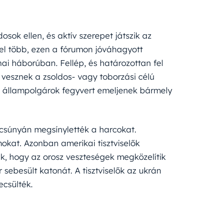
osok ellen, és aktív szerepet játszik az
vel több, ezen a fórumon jóváhagyott
ai háborúban. Fellép, és határozottan fel
zt vesznek a zsoldos- vagy toborzási célú
 állampolgárok fegyvert emeljenek bármely
 csúnyán megsínylették a harcokat.
kat. Azonban amerikai tisztviselők
k, hogy az orosz veszteségek megközelítik
 sebesült katonát. A tisztviselők az ukrán
ecsülték.