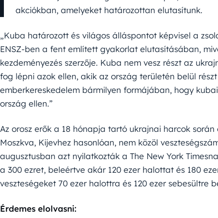
akciókban, amelyeket határozottan elutasítunk.
„Kuba határozott és világos álláspontot képvisel a zsold
ENSZ-ben a fent említett gyakorlat elutasításában, mi
kezdeményezés szerzője. Kuba nem vesz részt az ukrajn
fog lépni azok ellen, akik az ország területén belül rés
emberkereskedelem bármilyen formájában, hogy kubai
ország ellen.”
Az orosz erők a 18 hónapja tartó ukrajnai harcok során
Moszkva, Kijevhez hasonlóan, nem közöl veszteségszámo
augusztusban azt nyilatkozták a The New York Timesna
a 300 ezret, beleértve akár 120 ezer halottat és 180 ezer
veszteségeket 70 ezer halottra és 120 ezer sebesültre b
Érdemes elolvasni: