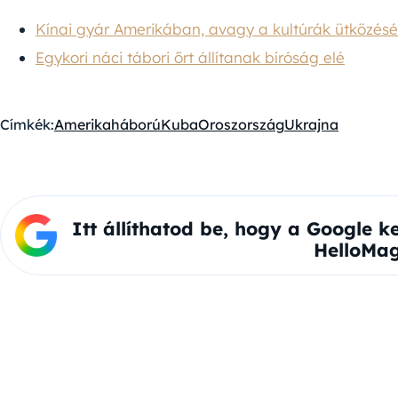
Kínai gyár Amerikában, avagy a kultúrák ütközésé
Egykori náci tábori őrt állítanak bíróság elé
Címkék:
Amerika
háború
Kuba
Oroszország
Ukrajna
Itt állíthatod be, hogy a Google k
HelloMag