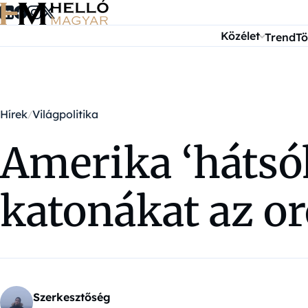
Ugrás a tartalomra
Közélet
Trend
Tö
Hírek
Világpolitika
Amerika ‘hátsók
katonákat az o
Szerkesztőség