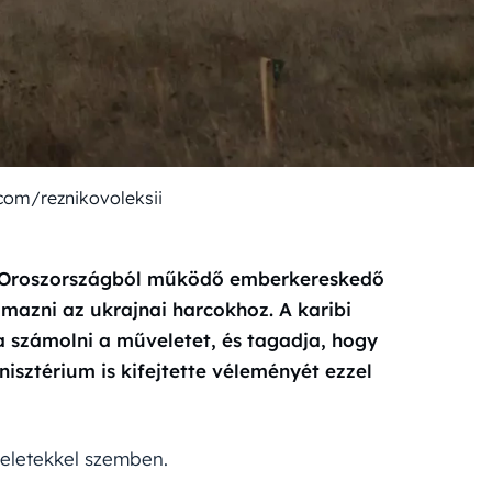
com/reznikovoleksii
egy Oroszországból működő emberkereskedő
mazni az ukrajnai harcokhoz. A karibi
a számolni a műveletet, és tagadja, hogy
isztérium is kifejtette véleményét ezzel
eletekkel szemben.