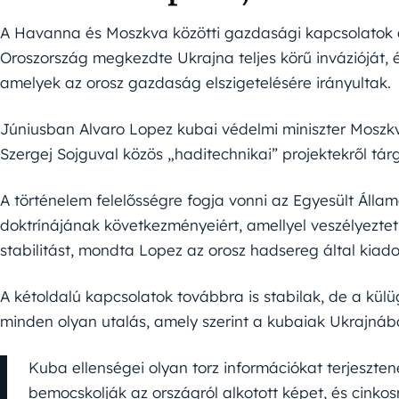
A Havanna és Moszkva közötti gazdasági kapcsolatok 
Oroszország megkezdte Ukrajna teljes körű invázióját, 
amelyek az orosz gazdaság elszigetelésére irányultak.
Júniusban Alvaro Lopez kubai védelmi miniszter Moszkv
Szergej Sojguval közös „haditechnikai” projektekről tárg
A történelem felelősségre fogja vonni az Egyesült Állam
doktrínájának következményeiért, amellyel veszélyeztet
stabilitást, mondta Lopez az orosz hadsereg által kiado
A kétoldalú kapcsolatok továbbra is stabilak, de a kül
minden olyan utalás, amely szerint a kubaiak Ukrajná
Kuba ellenségei olyan torz információkat terjeszte
bemocskolják az országról alkotott képet, és cinko