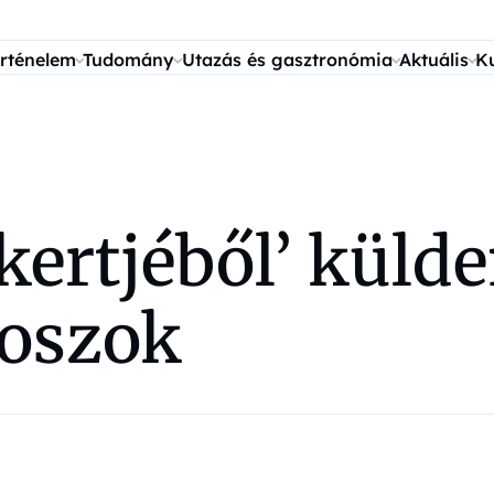
rténelem
Tudomány
Utazás és gasztronómia
Aktuális
K
ertjéből’ külde
roszok