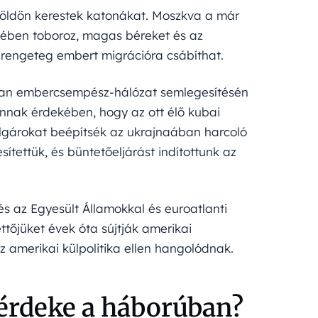
földön kerestek katonákat. Moszkva a már
rében toboroz, magas béreket és az
 rengeteg embert migrációra csábíthat.
olyan embercsempész-hálózat semlegesítésén
nnak érdekében, hogy az ott élő kubai
lgárokat beépítsék az ukrajnaában harcoló
sítettük, és büntetőeljárást indítottunk az
 az Egyesült Államokkal és euroatlanti
ttőjüket évek óta sújtják amerikai
az amerikai külpolitika ellen hangolódnak.
 érdeke a háborúban?