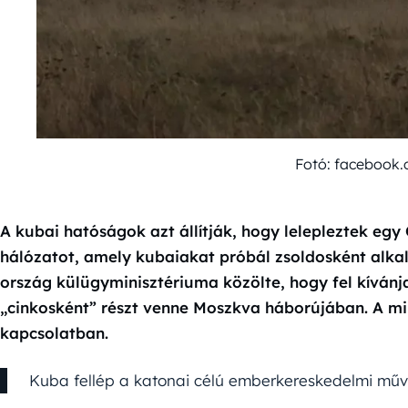
Fotó: facebook.
A kubai hatóságok azt állítják, hogy lelepleztek 
hálózatot, amely kubaiakat próbál zsoldosként alkal
ország külügyminisztériuma közölte, hogy fel kívánj
„cinkosként” részt venne Moszkva háborújában. A min
kapcsolatban.
Kuba fellép a katonai célú emberkereskedelmi műv