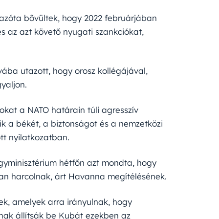
azóta bővültek, hogy 2022 februárjában
és az azt követő nyugati szankciókat,
ába utazott, hogy orosz kollégájával,
yaljon.
okat a NATO határain túli agresszív
ik a békét, a biztonságot és a nemzetközi
tt nyilatkozatban.
ügyminisztérium hétfőn azt mondta, hogy
ban harcolnak, árt Havanna megítélésének.
nek, amelyek arra irányulnak, hogy
snak állítsák be Kubát ezekben az