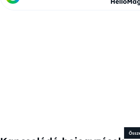
HelloMag
Össz