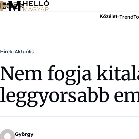
Ugrás a tartalomra
Közélet
Trend
Tö
Hírek
Aktuális
Nem fogja kital
leggyorsabb em
György