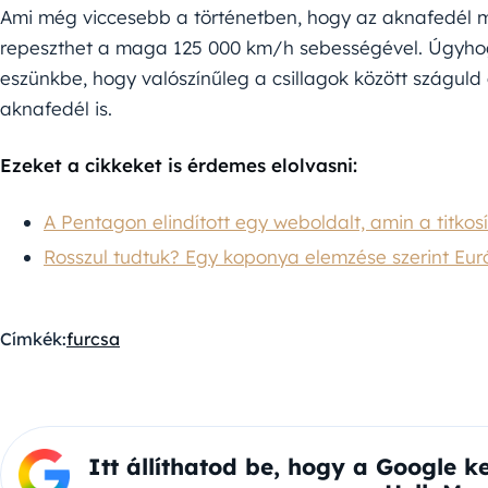
Ami még viccesebb a történetben, hogy az aknafedél mé
repeszthet a maga 125 000 km/h sebességével. Úgyhog
eszünkbe, hogy valószínűleg a csillagok között száguld
aknafedél is.
Ezeket a cikkeket is érdemes elolvasni:
A Pentagon elindított egy weboldalt, amin a titko
Rosszul tudtuk? Egy koponya elemzése szerint Eur
Címkék:
furcsa
Itt állíthatod be, hogy a Google k