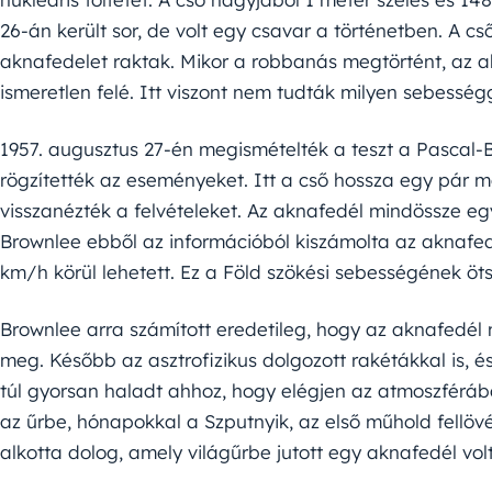
26-án került sor, de volt egy csavar a történetben. A cs
aknafedelet raktak. Mikor a robbanás megtörtént, az ak
ismeretlen felé. Itt viszont nem tudták milyen sebesség
1957. augusztus 27-én megismételték a teszt a Pascal-B 
rögzítették az eseményeket. Itt a cső hossza egy pár m
visszanézték a felvételeket. Az aknafedél mindössze eg
Brownlee ebből az információból kiszámolta az aknafe
km/h körül lehetett. Ez a Föld szökési sebességének öts
Brownlee arra számított eredetileg, hogy az aknafedél m
meg. Később az asztrofizikus dolgozott rakétákkal is, é
túl gyorsan haladt ahhoz, hogy elégjen az atmoszférában.
az űrbe, hónapokkal a Szputnyik, az első műhold fellövé
alkotta dolog, amely világűrbe jutott egy aknafedél volt