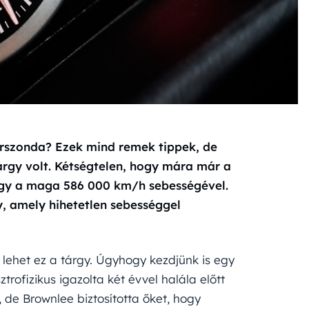
űrszonda? Ezek mind remek tippek, de
árgy volt. Kétségtelen, hogy mára már a
rgy a maga 586 000 km/h sebességével.
, amely hihetetlen sebességgel
 lehet ez a tárgy. Úgyhogy kezdjünk is egy
trofizikus igazolta két évvel halála előtt
 de Brownlee biztosította őket, hogy