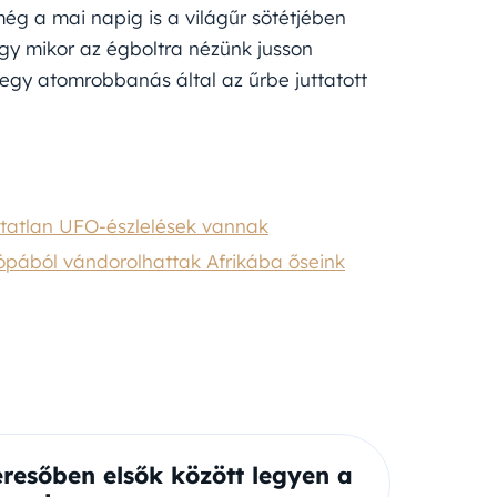
g a mai napig is a világűr sötétjében
y mikor az égboltra nézünk jusson
 egy atomrobbanás által az űrbe juttatott
sítatlan UFO-észlelések vannak
ópából vándorolhattak Afrikába őseink
eresőben elsők között legyen a