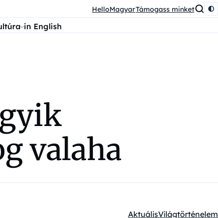
HelloMagyar
Támogass minket
ultúra
in English
egyik
og valaha
Aktuális
Világtörténelem