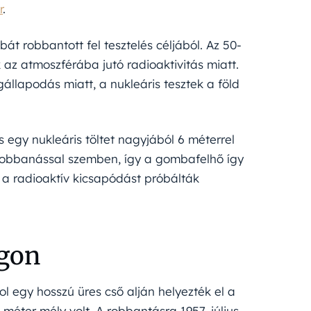
r
.
t robbantott fel tesztelés céljából. Az 50-
az atmoszférába jutó radioaktivitás miatt.
llapodás miatt, a nukleáris tesztek a föld
is egy nukleáris töltet nagyjából 6 méterrel
a robbanással szemben, így a gombafelhő így
is a radioaktív kicsapódást próbálták
ágon
l egy hosszú üres cső alján helyezték el a
 méter mély volt. A robbantásra 1957. július