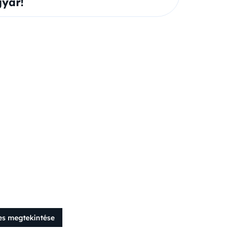
yar!
es megtekintése