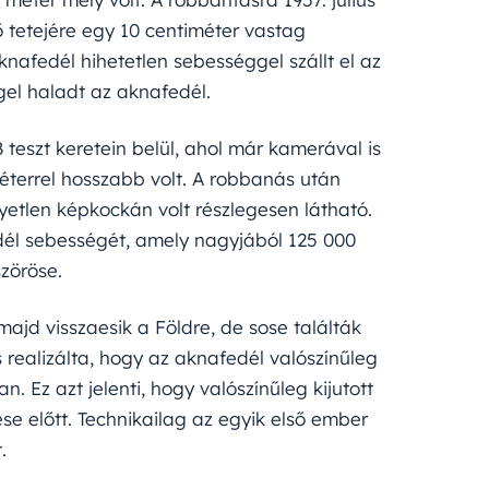
ő tetejére egy 10 centiméter vastag
nafedél hihetetlen sebességgel szállt el az
gel haladt az aknafedél.
teszt keretein belül, ahol már kamerával is
éterrel hosszabb volt. A robbanás után
yetlen képkockán volt részlegesen látható.
dél sebességét, amely nagyjából 125 000
zöröse.
ajd visszaesik a Földre, de sose találták
s realizálta, hogy az aknafedél valószínűleg
 Ez azt jelenti, hogy valószínűleg kijutott
se előtt. Technikailag az egyik első ember
.