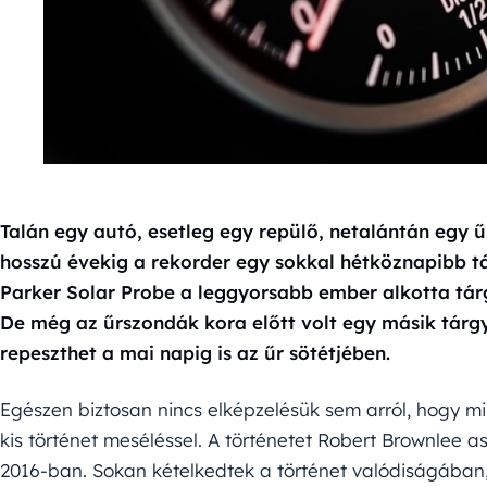
Talán egy autó, esetleg egy repülő, netalántán egy 
hosszú évekig a rekorder egy sokkal hétköznapibb t
Parker Solar Probe a leggyorsabb ember alkotta tá
De még az űrszondák kora előtt volt egy másik tárgy
repeszthet a mai napig is az űr sötétjében.
Egészen biztosan nincs elképzelésük sem arról, hogy mi
kis történet meséléssel. A történetet Robert Brownlee asz
2016-ban. Sokan kételkedtek a történet valódiságában,