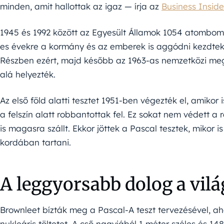
minden, amit hallottak az igaz — írja az
Business Inside
1945 és 1992 között az Egyesült Államok 1054 atombombá
es évekre a kormány és az emberek is aggódni kezdtek 
Részben ezért, majd később az 1963-as nemzetközi megá
alá helyezték.
Az első föld alatti tesztet 1951-ben végezték el, amikor 
a felszín alatt robbantottak fel. Ez sokat nem védett 
is magasra szállt. Ekkor jöttek a Pascal tesztek, mikor 
kordában tartani.
A leggyorsabb dolog a vil
Brownleet bízták meg a Pascal-A teszt tervezésével, aho
nukleáris töltetet. A cső nagyjából 1 méter széles és 148