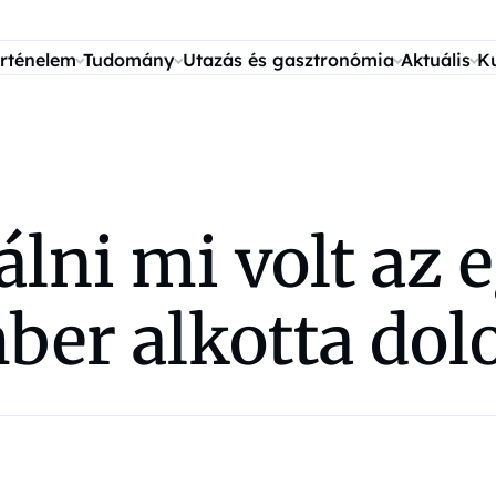
rténelem
Tudomány
Utazás és gasztronómia
Aktuális
K
álni mi volt az 
ber alkotta dol