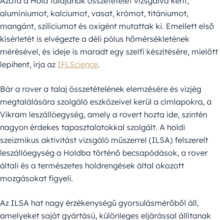
Azóta a Hold talajának összetételét vizsgálva ként,
alumíniumot, kalciumot, vasat, krómot, titániumot,
mangánt, szilíciumot és oxigént mutattak ki. Emellett első
kísérletét is elvégezte a déli pólus hőmérsékletének
mérésével, és ideje is maradt egy szelfi készítésére, mielőtt
lepihent, írja az
IFLScience
.
Bár a rover a talaj összetételének elemzésére és vízjég
megtalálására szolgáló eszközeivel kerül a címlapokra, a
Vikram leszállóegység, amely a rovert hozta ide, szintén
nagyon érdekes tapasztalatokkal szolgált. A holdi
szeizmikus aktivitást vizsgáló műszerrel (ILSA) felszerelt
leszállóegység a Holdba történő becsapódások, a rover
általi és a természetes holdrengések által okozott
mozgásokat figyeli.
Az ILSA hat nagy érzékenységű gyorsulásmérőből áll,
amelyeket saját gyártású, különleges eljárással állítanak