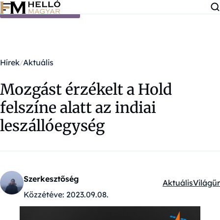
Ugrás a tartalomra
Hírek
Aktuális
Mozgást érzékelt a Hold
felszíne alatt az indiai
leszállóegység
Szerkesztőség
Aktuális
Világűr
Kategóriák:
Közzétéve:
2023.09.08.