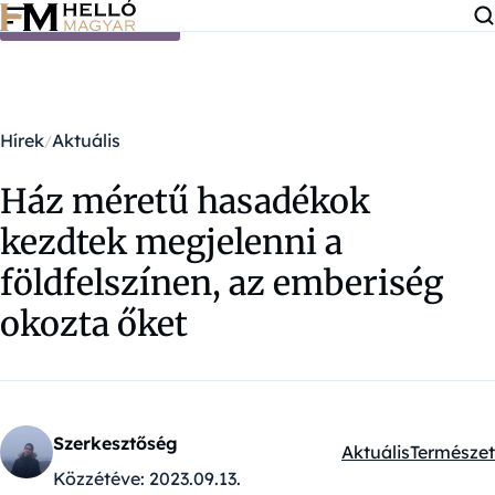
Ugrás a tartalomra
Hírek
Aktuális
Ház méretű hasadékok
kezdtek megjelenni a
földfelszínen, az emberiség
okozta őket
Szerkesztőség
Aktuális
Természet
Kategóriák:
Közzétéve:
2023.09.13.