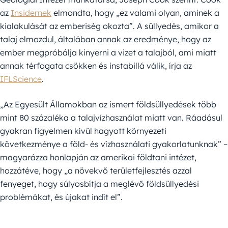
az
Insidernek
elmondta, hogy „ez valami olyan, aminek a
kialakulását az emberiség okozta”. A süllyedés, amikor a
talaj elmozdul, általában annak az eredménye, hogy az
ember megpróbálja kinyerni a vizet a talajból, ami miatt
annak térfogata csökken és instabillá válik, írja az
IFLScience
.
„Az Egyesült Államokban az ismert földsüllyedések több
mint 80 százaléka a talajvízhasználat miatt van. Ráadásul
gyakran figyelmen kívül hagyott környezeti
következménye a föld- és vízhasználati gyakorlatunknak” –
magyarázza honlapján az amerikai földtani intézet,
hozzátéve, hogy „a növekvő területfejlesztés azzal
fenyeget, hogy súlyosbítja a meglévő földsüllyedési
problémákat, és újakat indít el”.