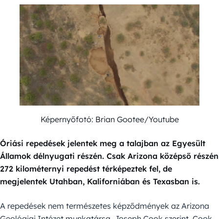
Képernyőfotó: Brian Gootee/Youtube
Óriási repedések jelentek meg a talajban az Egyesült
Államok délnyugati részén. Csak Arizona középső részén
272 kilométernyi repedést térképeztek fel, de
megjelentek Utahban, Kaliforniában és Texasban is.
A repedések nem természetes képződmények az Arizona
Geológiai Intézet munkatársa, Joseph Cook szerint. Cook