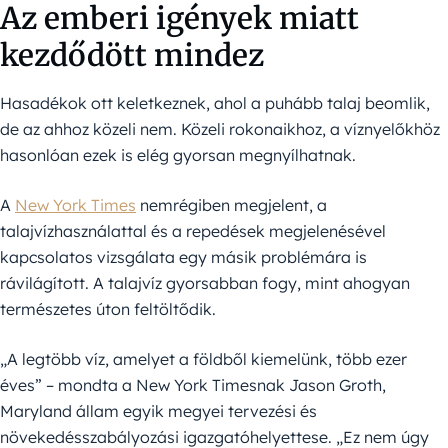
Az emberi igények miatt
kezdődött mindez
Hasadékok ott keletkeznek, ahol a puhább talaj beomlik,
de az ahhoz közeli nem. Közeli rokonaikhoz, a víznyelőkhöz
hasonlóan ezek is elég gyorsan megnyílhatnak.
A
New York Times
nemrégiben megjelent, a
talajvízhasználattal és a repedések megjelenésével
kapcsolatos vizsgálata egy másik problémára is
rávilágított. A talajvíz gyorsabban fogy, mint ahogyan
természetes úton feltöltődik.
„A legtöbb víz, amelyet a földből kiemelünk, több ezer
éves” – mondta a New York Timesnak Jason Groth,
Maryland állam egyik megyei tervezési és
növekedésszabályozási igazgatóhelyettese. „Ez nem úgy