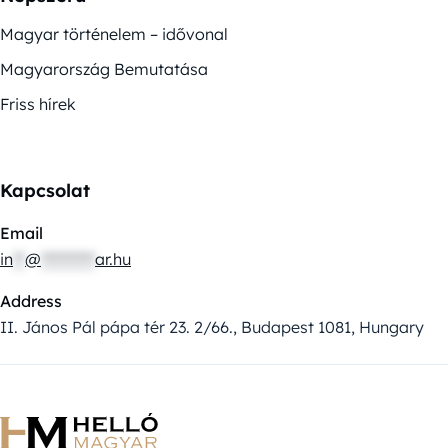
Magyar történelem – idővonal
Magyarország Bemutatása
Friss hírek
Kapcsolat
Email
in
**
@
*********
ar.hu
Address
II. János Pál pápa tér 23. 2/66., Budapest 1081, Hungary