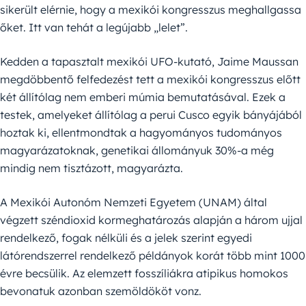
sikerült elérnie, hogy a mexikói kongresszus meghallgassa
őket. Itt van tehát a legújabb „lelet”.
Kedden a tapasztalt mexikói UFO-kutató, Jaime Maussan
megdöbbentő felfedezést tett a mexikói kongresszus előtt
két állítólag nem emberi múmia bemutatásával. Ezek a
testek, amelyeket állítólag a perui Cusco egyik bányájából
hoztak ki, ellentmondtak a hagyományos tudományos
magyarázatoknak, genetikai állományuk 30%-a még
mindig nem tisztázott, magyarázta.
A Mexikói Autonóm Nemzeti Egyetem (UNAM) által
végzett széndioxid kormeghatározás alapján a három ujjal
rendelkező, fogak nélküli és a jelek szerint egyedi
látórendszerrel rendelkező példányok korát több mint 1000
évre becsülik. Az elemzett fosszíliákra atipikus homokos
bevonatuk azonban szemöldököt vonz.