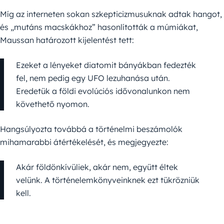
Míg az interneten sokan szkepticizmusuknak adtak hangot,
és „mutáns macskákhoz” hasonlították a múmiákat,
Maussan határozott kijelentést tett:
Ezeket a lényeket diatomit bányákban fedezték
fel, nem pedig egy UFO lezuhanása után.
Eredetük a földi evolúciós idővonalunkon nem
követhető nyomon.
Hangsúlyozta továbbá a történelmi beszámolók
mihamarabbi átértékelését, és megjegyezte:
Akár földönkívüliek, akár nem, együtt éltek
velünk. A történelemkönyveinknek ezt tükrözniük
kell.