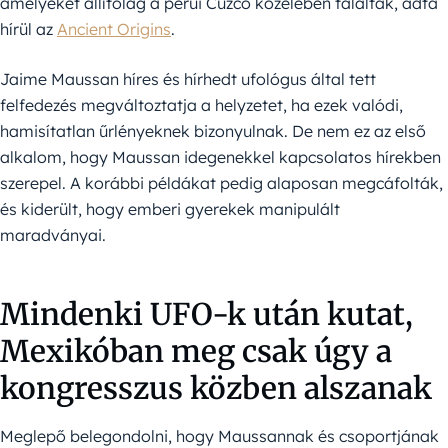
amelyeket állítólag a perui Cuzco közelében találtak, adta
hírül az
Ancient Origins
.
Jaime Maussan híres és hírhedt ufológus által tett
felfedezés megváltoztatja a helyzetet, ha ezek valódi,
hamisítatlan űrlényeknek bizonyulnak. De nem ez az első
alkalom, hogy Maussan idegenekkel kapcsolatos hírekben
szerepel. A korábbi példákat pedig alaposan megcáfolták,
és kiderült, hogy emberi gyerekek manipulált
maradványai.
Mindenki UFO-k után kutat,
Mexikóban meg csak úgy a
kongresszus közben alszanak
Meglepő belegondolni, hogy Maussannak és csoportjának