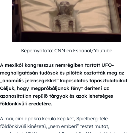
Képernyőfotó: CNN en Español/Youtube
A mexikói kongresszus nemrégiben tartott UFO-
meghallgatásán tudósok és pilóták osztották meg az
„anomális jelenségekkel” kapcsolatos tapasztalataikat.
Céljuk, hogy megpróbáljanak fényt deríteni az
azonosítatlan repülő tárgyak és azok lehetséges
földönkívüli eredetére.
A mai, címlapokra kerülő kép két, Spielberg-féle
földönkívüli kinézetű, „nem emberi” testet mutat,