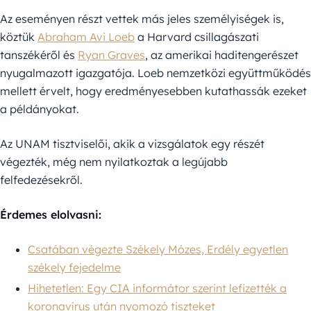
Az eseményen részt vettek más jeles személyiségek is,
köztük
Abraham Avi Loeb
a Harvard csillagászati
tanszékéről és
Ryan Graves
, az amerikai haditengerészet
nyugalmazott igazgatója. Loeb nemzetközi együttműködés
mellett érvelt, hogy eredményesebben kutathassák ezeket
a példányokat.
Az UNAM tisztviselői, akik a vizsgálatok egy részét
végezték, még nem nyilatkoztak a legújabb
felfedezésekről.
Érdemes elolvasni:
Csatában végezte Székely Mózes, Erdély egyetlen
székely fejedelme
Hihetetlen: Egy CIA informátor szerint lefizették a
koronavírus után nyomozó tiszteket