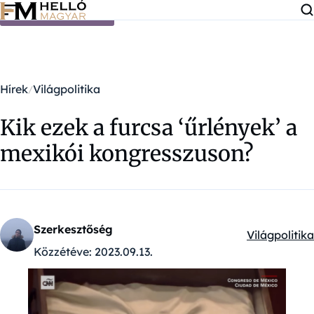
Ugrás a tartalomra
Hírek
Világpolitika
Kik ezek a furcsa ‘űrlények’ a
mexikói kongresszuson?
Szerkesztőség
Világpolitika
Kategóriák:
Közzétéve:
2023.09.13.