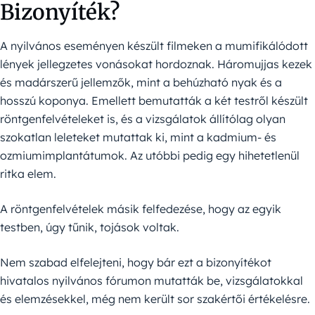
Bizonyíték?
A nyilvános eseményen készült filmeken a mumifikálódott
lények jellegzetes vonásokat hordoznak. Háromujjas kezek
és madárszerű jellemzők, mint a behúzható nyak és a
hosszú koponya. Emellett bemutatták a két testről készült
röntgenfelvételeket is, és a vizsgálatok állítólag olyan
szokatlan leleteket mutattak ki, mint a kadmium- és
ozmiumimplantátumok. Az utóbbi pedig egy hihetetlenül
ritka elem.
A röntgenfelvételek másik felfedezése, hogy az egyik
testben, úgy tűnik, tojások voltak.
Nem szabad elfelejteni, hogy bár ezt a bizonyítékot
hivatalos nyilvános fórumon mutatták be, vizsgálatokkal
és elemzésekkel, még nem került sor szakértői értékelésre.