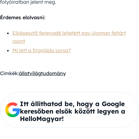
folyóiratban jelent meg.
Érdemes elolvasni:
Elképesztő fenevadé lehetett egy újonnan feltárt
csont
Mi lett a frigyláda sorsa?
Címkék:
állatvilág
tudomány
Itt állíthatod be, hogy a Google
keresőben elsők között legyen a
HelloMagyar!