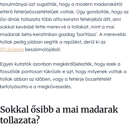
tanulmányai azt sugallták, hogy a modern madarakétól
eltérő fehérjeösszetételűek voltak. Úgy gondolták, hogy az
ősi dínók tollazata több alfa-keratin fehérjéből állt, ami
sokkal kevésbé tette merevvé a tollakat, mint a mai
madarak béta-keratinban gazdag ‘borítása’. A merevebb
tollak pedig jobban segítik a repülést, derül ki az
IFLScience
beszámolójából.
Egyes kutatók azonban megkérdőjelezték, hogy ezek a
fosszíliák pontosan tükrözik-e azt, hogy milyenek voltak a
tollak abban az időben, vagy a fehérje összetételét
befolyásolta-e a megkövesedés.
Sokkal ősibb a mai madarak
tollazata?