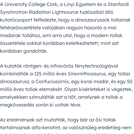
A University College Cork, a Linyi Egyetem és a Stanfordi
Synchrotron Radiation Lightsource tudósaiból álló
kutatócsoport felfedezte, hogy a dinoszauruszok tollainak
fehérjeösszetétele valójában nagyon hasonló a mai
madarak tollához, ami arra utal, hogy a modern tollak
összetétele sokkal korábban keletkezhetett, mint azt
korábban gondolták.
A kutatók röntgen- és infravörös fénytechnológiával
kombinálták a 125 millió éves Sinornithosaurus, egy tollas
dinoszaurusz, a Confuciusornis, egy korai madár, és egy 50
millió éves tollak elemzését. Olyan kísérleteket is végeztek,
amelyekben szimulálták azt a hőt, amelynek a tollak a
megkövesedés során ki voltak téve.
Az eredmények azt mutatták, hogy bár az ősi tollak
tartalmaznak alfa-keratint, az valószínűleg eredetileg nem