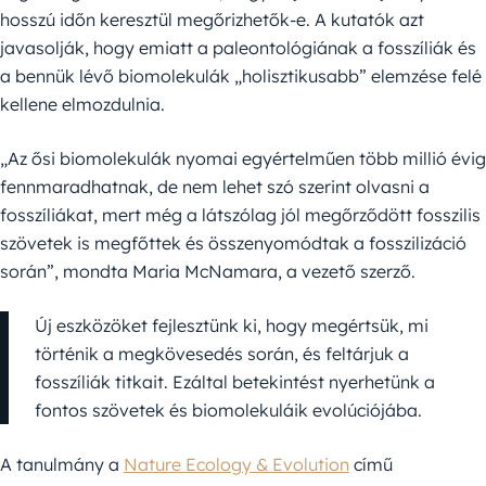
hosszú időn keresztül megőrizhetők-e. A kutatók azt
javasolják, hogy emiatt a paleontológiának a fosszíliák és
a bennük lévő biomolekulák „holisztikusabb” elemzése felé
kellene elmozdulnia.
„Az ősi biomolekulák nyomai egyértelműen több millió évig
fennmaradhatnak, de nem lehet szó szerint olvasni a
fosszíliákat, mert még a látszólag jól megőrződött fosszilis
szövetek is megfőttek és összenyomódtak a fosszilizáció
során”, mondta Maria McNamara, a vezető szerző.
Új eszközöket fejlesztünk ki, hogy megértsük, mi
történik a megkövesedés során, és feltárjuk a
fosszíliák titkait. Ezáltal betekintést nyerhetünk a
fontos szövetek és biomolekuláik evolúciójába.
A tanulmány a
Nature Ecology & Evolution
című