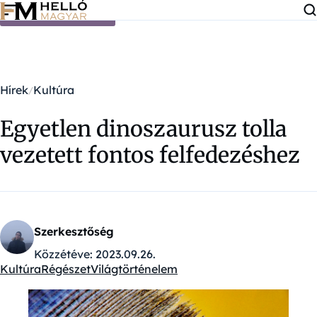
Ugrás a tartalomra
Hírek
Kultúra
Egyetlen dinoszaurusz tolla
vezetett fontos felfedezéshez
Szerkesztőség
Közzétéve:
2023.09.26.
Kultúra
Régészet
Világtörténelem
Kategóriák: