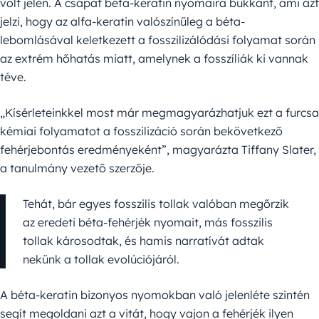
volt jelen. A csapat béta-keratin nyomaira bukkant, ami azt
jelzi, hogy az alfa-keratin valószínűleg a béta-
lebomlásával keletkezett a fosszilizálódási folyamat során
az extrém hőhatás miatt, amelynek a fosszíliák ki vannak
téve.
„Kísérleteinkkel most már megmagyarázhatjuk ezt a furcsa
kémiai folyamatot a fosszilizáció során bekövetkező
fehérjebontás eredményeként”, magyarázta Tiffany Slater,
a tanulmány vezető szerzője.
Tehát, bár egyes fosszilis tollak valóban megőrzik
az eredeti béta-fehérjék nyomait, más fosszilis
tollak károsodtak, és hamis narratívát adtak
nekünk a tollak evolúciójáról.
A béta-keratin bizonyos nyomokban való jelenléte szintén
segít megoldani azt a vitát, hogy vajon a fehérjék ilyen