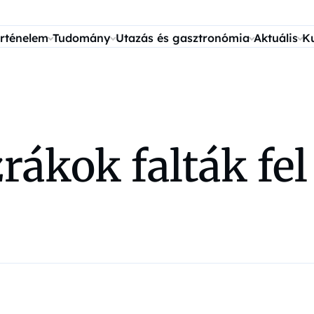
rténelem
Tudomány
Utazás és gasztronómia
Aktuális
K
ákok falták fel