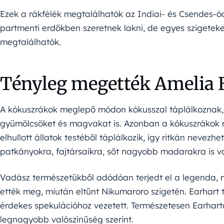
Ezek a rákfélék megtalálhatók az Indiai- és Csendes-óc
partmenti erdőkben szeretnek lakni, de egyes szigeteken
megtalálhatók.
Tényleg megették Amelia 
A kókuszrákok meglepő módon kókusszal táplálkoznak, 
gyümölcsöket és magvakat is. Azonban a kókuszrákok re
elhullott állatok testéből táplálkozik, így ritkán nevez
patkányokra, fajtársaikra, sőt nagyobb madarakra is 
Vadász természetükből adódóan terjedt el a legenda, m
ették meg, miután eltűnt Nikumaroro szigetén. Earhart
érdekes spekulációhoz vezetett. Természetesen Earhar
legnagyobb valószínűség szerint.