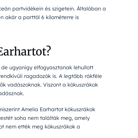
eán partvidékein és szigetein. Általában a
 akár a parttól 6 kilométerre is
Earhartot?
de ugyanígy elfogyasztanak lehullott
ndkívüli ragadozók is. A legtöbb rákféle
hetők vadászoknak. Viszont a kókuszrákok
vadásznak.
iszerint Amelia Earhartot kókuszrákok
 testét soha nem találták meg, amely
tot nem ették meg kókuszrákok a