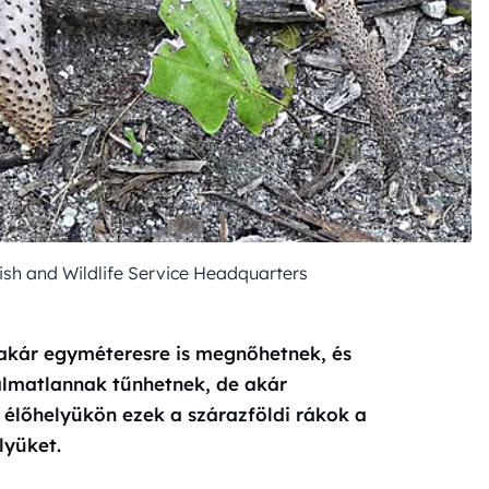
h and Wildlife Service Headquarters
akár egyméteresre is megnőhetnek, és
almatlannak tűnhetnek, de akár
 élőhelyükön ezek a szárazföldi rákok a
lyüket.