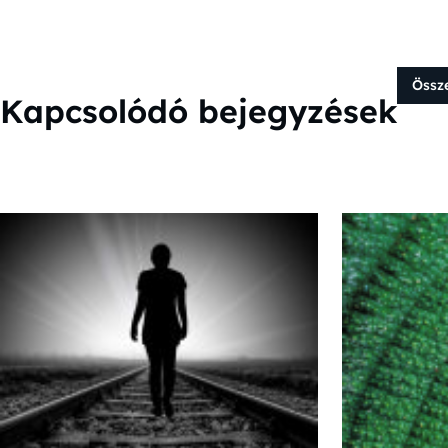
Össz
Kapcsolódó bejegyzések