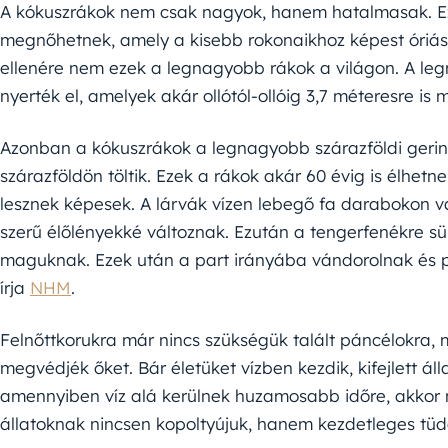
A kókuszrákok nem csak nagyok, hanem hatalmasak. Ez
megnőhetnek, amely a kisebb rokonaikhoz képest óriási
ellenére nem ezek a legnagyobb rákok a világon. A leg
nyerték el, amelyek akár ollótól-ollóig 3,7 méteresre is
Azonban a kókuszrákok a legnagyobb szárazföldi gerinc
szárazföldön töltik. Ezek a rákok akár 60 évig is élhet
lesznek képesek. A lárvák vízen lebegő fa darabokon v
szerű élőlényekké változnak. Ezután a tengerfenékre sü
maguknak. Ezek után a part irányába vándorolnak és pá
írja
NHM
.
Felnőttkorukra már nincs szükségük talált páncélokra, 
megvédjék őket. Bár életüket vízben kezdik, kifejlett 
amennyiben víz alá kerülnek huzamosabb időre, akkor 
állatoknak nincsen kopoltyújuk, hanem kezdetleges tüd