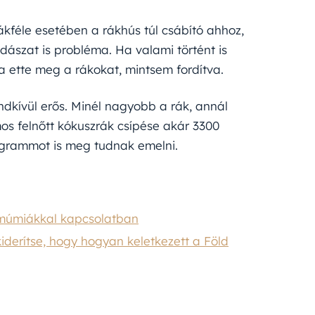
kféle esetében a rákhús túl csábító ahhoz,
ászat is probléma. Ha valami történt is
ta ette meg a rákokat, mintsem fordítva.
endkívül erős. Minél nagyobb a rák, annál
mos felnőtt kókuszrák csípése akár 3300
logrammot is meg tudnak emelni.
ómúmiákkal kapcsolatban
kiderítse, hogy hogyan keletkezett a Föld