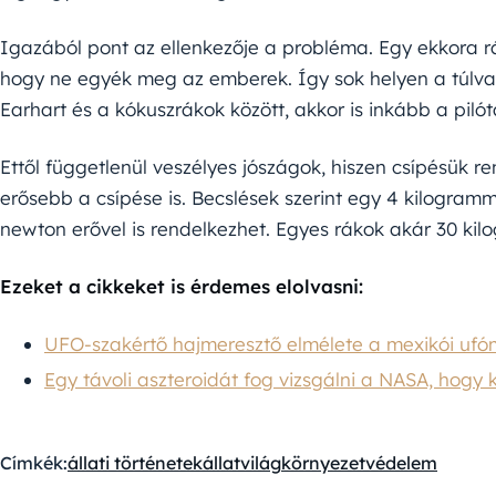
Igazából pont az ellenkezője a probléma. Egy ekkora rá
hogy ne egyék meg az emberek. Így sok helyen a túlvad
Earhart és a kókuszrákok között, akkor is inkább a piló
Ettől függetlenül veszélyes jószágok, hiszen csípésük r
erősebb a csípése is. Becslések szerint egy 4 kilogram
newton erővel is rendelkezhet. Egyes rákok akár 30 ki
Ezeket a cikkeket is érdemes elolvasni:
UFO-szakértő hajmeresztő elmélete a mexikói uf
Egy távoli aszteroidát fog vizsgálni a NASA, hogy 
Címkék:
állati történetek
állatvilág
környezetvédelem