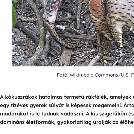
Fotó: Wikimedia Commons/U.S. Fis
A kókuszrákok hatalmas termetű rákfélék, amelyek 
egy tízéves gyerek súlyát is képesek megemelni. Árt
madarakat is le tudnak vadászni. A kis szigetükön és
domináns életformák, gyakorlatilag uralják az élőhe