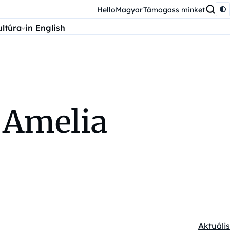
HelloMagyar
Támogass minket
ultúra
in English
 Amelia
Aktuális