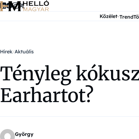
Ugrás a tartalomra
Közélet
Trend
Tö
Hírek
Aktuális
Tényleg kókuszr
Earhartot?
György