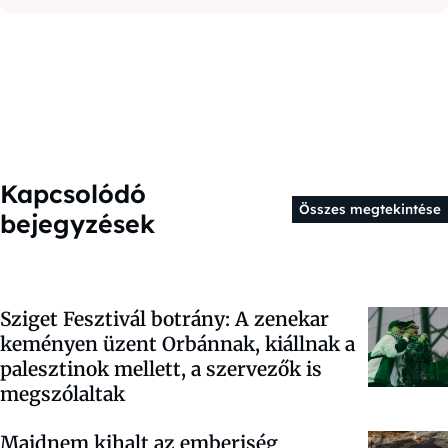
Kapcsolódó
Összes megtekintése
bejegyzések
Sziget Fesztivál botrány: A zenekar
keményen üzent Orbánnak, kiállnak a
palesztinok mellett, a szervezők is
megszólaltak
Majdnem kihalt az emberiség