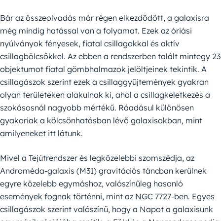
Bár az összeolvadás már régen elkezdődött, a galaxisra
még mindig hatással van a folyamat. Ezek az óriási
nyúlványok fényesek, fiatal csillagokkal és aktív
csillagbölcsőkkel. Az ebben a rendszerben talált mintegy 23
objektumot fiatal gömbhalmazok jelöltjeinek tekintik. A
csillagászok szerint ezek a csillaggyűjtemények gyakran
olyan területeken alakulnak ki, ahol a csillagkeletkezés a
szokásosnál nagyobb mértékű. Ráadásul különösen
gyakoriak a kölcsönhatásban lévő galaxisokban, mint
amilyeneket itt látunk.
Mivel a Tejútrendszer és legközelebbi szomszédja, az
Androméda-galaxis (M31) gravitációs táncban kerülnek
egyre közelebb egymáshoz, valószínűleg hasonló
események fognak történni, mint az NGC 7727-ben. Egyes
csillagászok szerint valószínű, hogy a Napot a galaxisunk