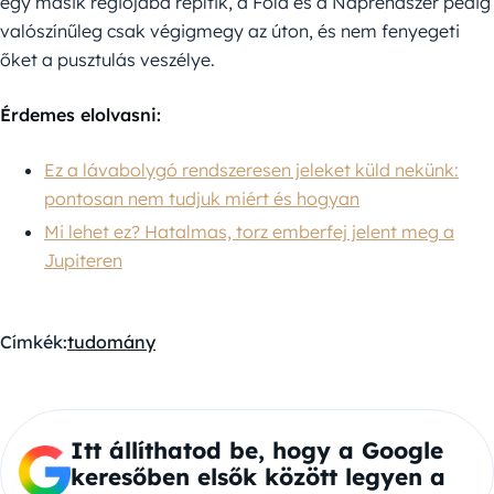
egy másik régiójába repítik, a Föld és a Naprendszer pedig
valószínűleg csak végigmegy az úton, és nem fenyegeti
őket a pusztulás veszélye.
Érdemes elolvasni:
Ez a lávabolygó rendszeresen jeleket küld nekünk:
pontosan nem tudjuk miért és hogyan
Mi lehet ez? Hatalmas, torz emberfej jelent meg a
Jupiteren
Címkék:
tudomány
Itt állíthatod be, hogy a Google
keresőben elsők között legyen a