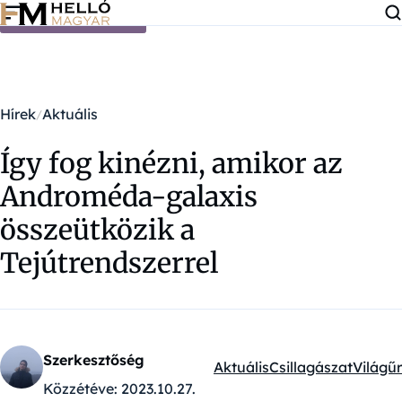
Ugrás a tartalomra
Hírek
Aktuális
Így fog kinézni, amikor az
Androméda-galaxis
összeütközik a
Tejútrendszerrel
Szerkesztőség
Aktuális
Csillagászat
Világűr
Kategóriák:
Közzétéve:
2023.10.27.