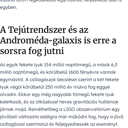
egyben.
A Tejútrendszer és az
Androméda-galaxis is erre a
sorsra fog jutni
Az egyik fekete lyuk 154 millió naptömegű, a másik 6,3
millió naptömegű, és körülbelül 1600 fényévre vannak
egymástól. A csillagászok becslései szerint a két fekete
lyuk végül körülbelül 250 millió év múlva fog eggyé
olvadni. Ekkor egy még nagyobb tömegű fekete lyuk
keletkezik, és az ütközéssel heves gravitációs hullámok
járnak majd. Remélhetőleg a LIGO obszervatórium egy
jövőbeli változata addigra már működni fog, hogy a jövő
csillagászai szemtanúi és feljegyezhessék az eseményt.