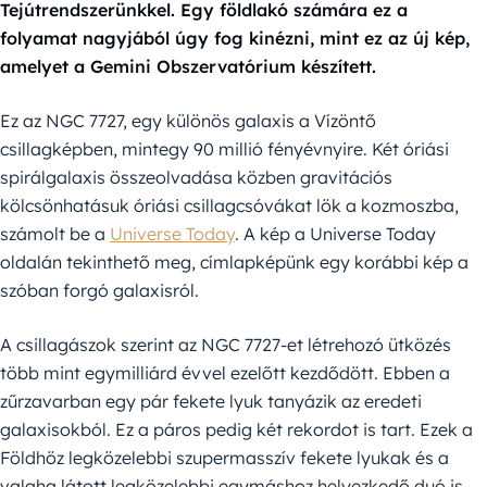
Tejútrendszerünkkel. Egy földlakó számára ez a
folyamat nagyjából úgy fog kinézni, mint ez az új kép,
amelyet a Gemini Obszervatórium készített.
Ez az NGC 7727, egy különös galaxis a Vízöntő
csillagképben, mintegy 90 millió fényévnyire. Két óriási
spirálgalaxis összeolvadása közben gravitációs
kölcsönhatásuk óriási csillagcsóvákat lök a kozmoszba,
számolt be a
Universe Today
. A kép a Universe Today
oldalán tekinthető meg, címlapképünk egy korábbi kép a
szóban forgó galaxisról.
A csillagászok szerint az NGC 7727-et létrehozó ütközés
több mint egymilliárd évvel ezelőtt kezdődött. Ebben a
zűrzavarban egy pár fekete lyuk tanyázik az eredeti
galaxisokból. Ez a páros pedig két rekordot is tart. Ezek a
Földhöz legközelebbi szupermasszív fekete lyukak és a
valaha látott legközelebbi egymáshoz helyezkedő duó is