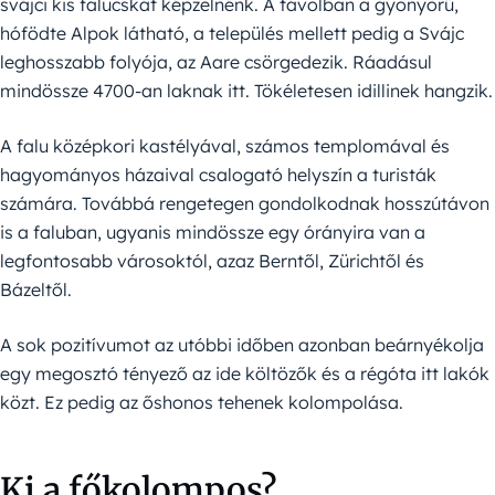
svájci kis falucskát képzelnénk. A távolban a gyönyörű,
hófödte Alpok látható, a település mellett pedig a Svájc
leghosszabb folyója, az Aare csörgedezik. Ráadásul
mindössze 4700-an laknak itt. Tökéletesen idillinek hangzik.
A falu középkori kastélyával, számos templomával és
hagyományos házaival csalogató helyszín a turisták
számára. Továbbá rengetegen gondolkodnak hosszútávon
is a faluban, ugyanis mindössze egy órányira van a
legfontosabb városoktól, azaz Berntől, Zürichtől és
Bázeltől.
A sok pozitívumot az utóbbi időben azonban beárnyékolja
egy megosztó tényező az ide költözők és a régóta itt lakók
közt. Ez pedig az őshonos tehenek kolompolása.
Ki a főkolompos?