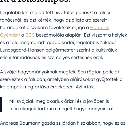
Legalább két család tett hivatalos panaszt a falusi
tanácsnál, és azt kérték, hogy az állatokra szerelt
harangokat éjszakára távolítsák el, írja a
Hamu és
Gyémánt
a
BBC
beszámolója alapján. Ezt viszont a helyiek
és a falu megmaradt gazdálkodói, legalábbis Niklaus
Lundsgaard-Hansen polgármester szerint a kultúrájuk
elleni támadásnak és személyes sértésnek érzik.
A svájci hagyományoknak megfelelően rögtön petíciót
szerveztek a faluban, amelyben aláírásokat gyűjtöttek a
kolompok megtartása érdekében. Azt írták:
Mi, svájciak meg akarjuk őrizni és a jövőben is
fenn akarjuk tartani a megélt hagyományainkat.
Andreas Baumann gazda szilárdan hisz abban, hogy ez az