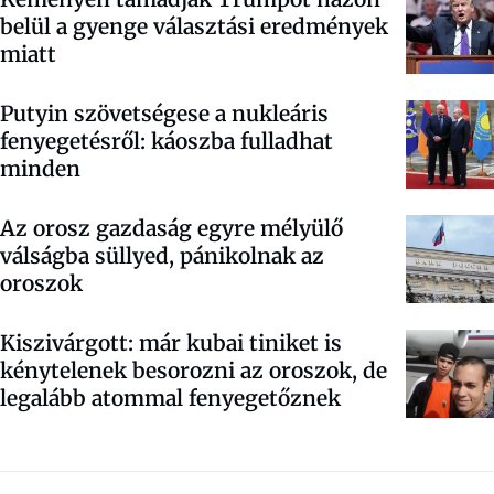
belül a gyenge választási eredmények
miatt
Putyin szövetségese a nukleáris
fenyegetésről: káoszba fulladhat
minden
Az orosz gazdaság egyre mélyülő
válságba süllyed, pánikolnak az
oroszok
Kiszivárgott: már kubai tiniket is
kénytelenek besorozni az oroszok, de
legalább atommal fenyegetőznek