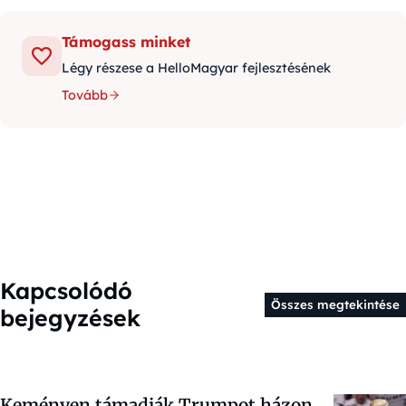
Támogass minket
Légy részese a HelloMagyar fejlesztésének
Tovább
Kapcsolódó
Összes megtekintése
bejegyzések
Keményen támadják Trumpot házon