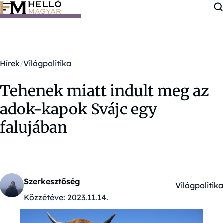
Ugrás a tartalomra
Hírek
Világpolitika
Tehenek miatt indult meg az
adok-kapok Svájc egy
falujában
Szerkesztőség
Világpolitika
Kategóriák:
Közzétéve:
2023.11.14.