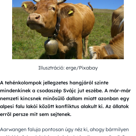
Illusztráció: erge/Pixabay
A tehénkolompok jellegzetes hangjáról szinte
mindenkinek a csodaszép Svájc jut eszébe. A már-már
nemzeti kincsnek minősülő dallam miatt azonban egy
alpesi falu lakói között konfliktus alakult ki. Az állatok
erről persze mit sem sejtenek.
Aarwangen faluja pontosan úgy néz ki, ahogy bármilyen