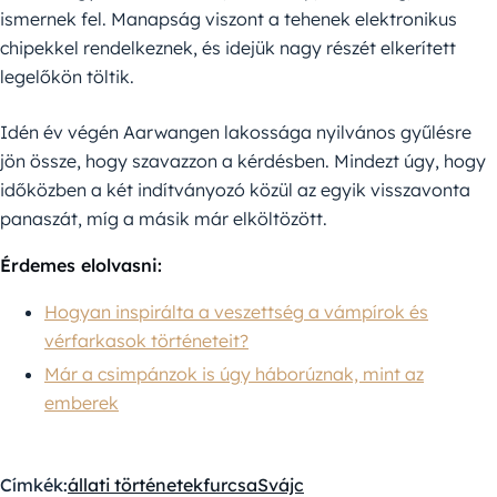
ismernek fel. Manapság viszont a tehenek elektronikus
chipekkel rendelkeznek, és idejük nagy részét elkerített
legelőkön töltik.
Idén év végén Aarwangen lakossága nyilvános gyűlésre
jön össze, hogy szavazzon a kérdésben. Mindezt úgy, hogy
időközben a két indítványozó közül az egyik visszavonta
panaszát, míg a másik már elköltözött.
Érdemes elolvasni:
Hogyan inspirálta a veszettség a vámpírok és
vérfarkasok történeteit?
Már a csimpánzok is úgy háborúznak, mint az
emberek
Címkék:
állati történetek
furcsa
Svájc