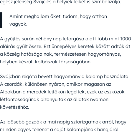
egész jelenség Svájc és a helyiek lelkét is szimbolizálja.
Amint meghallom őket, tudom, hogy otthon
vagyok.
A gyűjtés során néhány nap leforgása alatt több mint 1000
aláírás gyűlt össze. Ezt ünnepélyes keretek között adták át
a község hatóságainak, természetesen hagyományos,
helyben készült kolbászok társaságában.
Svájcban régóta bevett hagyomány a kolomp használata.
A csordák, különösen nyáron, amikor magasan az
Alpokban a meredek lejtőkön legeltek, ezek az eszközök
létfontosságúnak bizonyultak az állatok nyomon
követéséhöz.
Az idősebb gazdák a mai napig sztorizgatnak arról, hogy
minden egyes tehenet a saját kolompjának hangjáról